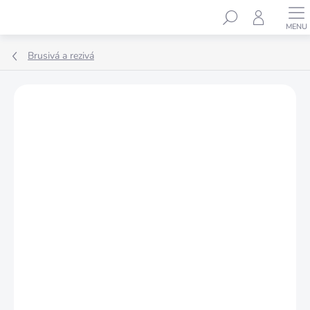
Prejsť
Hľadať
na
obsah
Brusivá a rezivá
Podrobnosti hodnotenia
Neohodnotené
ZNAČKA:
STREND PRO