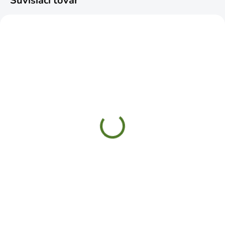
Súvisiaci tovar
SKLADOM
SKLADOM
Svorka stolárska
Svorka stolárska
150mmx6"
900mmx36"
rýchloupínacia premium
rýchloupínacia premium
€15,99
€24,99
Do košíka
Do košíka