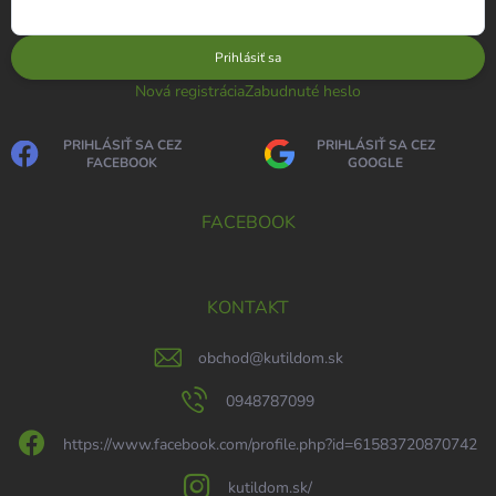
Prihlásiť sa
Nová registrácia
Zabudnuté heslo
PRIHLÁSIŤ SA CEZ
PRIHLÁSIŤ SA CEZ
FACEBOOK
GOOGLE
FACEBOOK
KONTAKT
obchod
@
kutildom.sk
0948787099
https://www.facebook.com/profile.php?id=61583720870742
kutildom.sk/