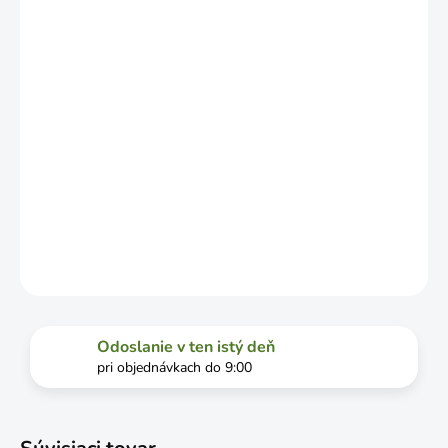
OD
VYŤAŽENOSTI
DOPRAVCU.
MOŽNOSTI
DORUČENIA
−
+
Pridať do košíka
DETAILNÉ INFORMÁCIE
OPÝTAŤ SA
STRÁŽIŤ
Odoslanie v ten istý deň
pri objednávkach do 9:00