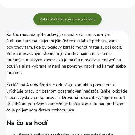
Zobraziť všetky súvisiace produkty
Kartáč mosadzný 4-radový
je ručná kefa s mosadznými
štetinami určená na jemnejšie čistenie a ľahké prebrusovanie
povrchov tam, kde by oceľový kartáč mohol materiál poškodiť.
Vďaka mosadzným štetinám je vhodný najmä na čistenie
farebných mäkkých kovov, ako je meď a mosadz, a zároveň sa
používa aj na vybrané minerálne povrchy, napríklad kameň alebo
mramor.
Kartáč má
4 rady štetín
, čo zlepšuje kontakt s povrchom a
urýchľuje prácu pri bežnom odstraňovaní nečistôt, ľahkej oxidácie
alebo zvyškov po spracovaní.
Drevená rukoväť
zvyšuje komfort
pri dlhšom používaní a umožňuje lepšiu kontrolu nad prítlakom,
čo je pri jemnom čistení rozhodujúce.
Na čo sa hodí