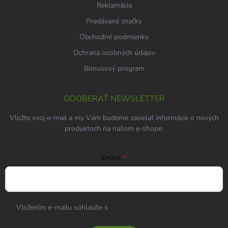
Reklamácia
Predávané značky
Obchodné podmienky
Ochrana osobných údajov
Bonusový program
ODOBERAŤ NEWSLETTER
Vložte svoj e-mail a my Vám budeme zasielať informácie o nových
produktoch na našom e-shope.
EMAIL
Vložením e-mailu súhlasíte s
podmienkami ochrany osobných
údajov