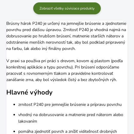
Zobraziť všetky súvisiace produkty
Brúsny hárok P240 je určený na jemnejšie brúsenie a zjednotenie
povrchu pred ďalšou úpravou. Zrnitosť P240 je vhodná najmä na
dobrusovanie po hrubšom brúsení, matnenie starších náterov a
odstránenie menších nerovností tak, aby bol podklad pripravený
na farbu, lak alebo iný finálny povrch.
V praxi sa používa pri práci s drevom, kovom aj plastom (podľa
konkrétnej aplikácie a typu povrchu). Pri brúsení odporúčame
pracovať s rovnomerným tlakom a pravidelne kontrolovať
zanášanie zrna, aby bol výsledok čistý a bez zbytočných rýh.
Hlavné výhody
zrnitosť P240 pre jemnejšie brúsenie a prípravu povrchu
vhodný na dobrusovanie a matnenie pred náterom alebo
lakovaním
pomáha zjednotiť povrch a znížiť viditeľnosť drobných