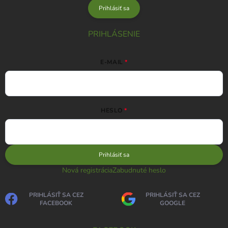
Prihlásiť sa
PRIHLÁSENIE
E-MAIL
HESLO
Prihlásiť sa
Nová registrácia
Zabudnuté heslo
PRIHLÁSIŤ SA CEZ
PRIHLÁSIŤ SA CEZ
FACEBOOK
GOOGLE