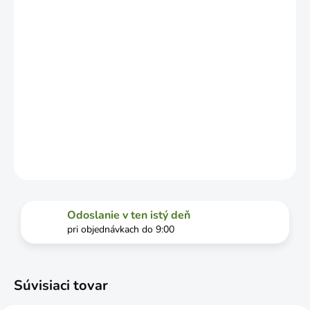
DOPRAVCU.
MOŽNOSTI
DORUČENIA
−
+
Pridať do košíka
DETAILNÉ INFORMÁCIE
OPÝTAŤ SA
STRÁŽIŤ
Odoslanie v ten istý deň
pri objednávkach do 9:00
Súvisiaci tovar