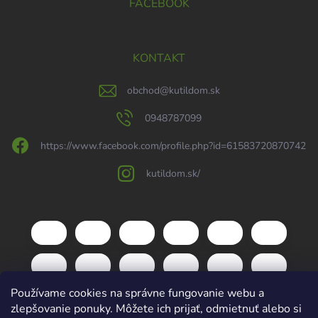
FACEBOOK
KONTAKT
obchod
@
kutildom.sk
0948787099
https://www.facebook.com/profile.php?id=61583720870742
kutildom.sk/
Používame cookies na správne fungovanie webu a
zlepšovanie ponuky. Môžete ich prijať, odmietnuť alebo si