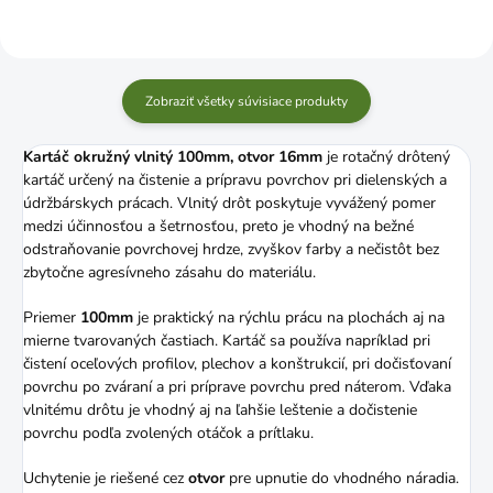
Zobraziť všetky súvisiace produkty
Kartáč okružný vlnitý 100mm, otvor 16mm
je rotačný drôtený
kartáč určený na čistenie a prípravu povrchov pri dielenských a
údržbárskych prácach. Vlnitý drôt poskytuje vyvážený pomer
medzi účinnosťou a šetrnosťou, preto je vhodný na bežné
odstraňovanie povrchovej hrdze, zvyškov farby a nečistôt bez
zbytočne agresívneho zásahu do materiálu.
Priemer
100mm
je praktický na rýchlu prácu na plochách aj na
mierne tvarovaných častiach. Kartáč sa používa napríklad pri
čistení oceľových profilov, plechov a konštrukcií, pri dočisťovaní
povrchu po zváraní a pri príprave povrchu pred náterom. Vďaka
vlnitému drôtu je vhodný aj na ľahšie leštenie a dočistenie
povrchu podľa zvolených otáčok a prítlaku.
Uchytenie je riešené cez
otvor
pre upnutie do vhodného náradia.