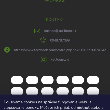
FACEBOOK
KONTAKT
obchod
@
kutildom.sk
0948787099
https://www.facebook.com/profile.php?id=61583720870742
kutildom.sk/
Používame cookies na správne fungovanie webu a
zlepšovanie ponuky. Môžete ich prijať, odmietnuť alebo si