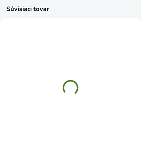
Súvisiaci tovar
SKLADOM
SKLADOM
Kosorez 300x140mm
Tesárska ceruza
plastová pokosnica ABS
€0,29
MB105
Do košíka
€8,99
Do košíka