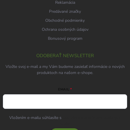
Reklamácia
Predávané značky
Obchodné podmienky
Ochrana osobných údajov
Bonusový program
ODOBERAŤ NEWSLETTER
Vložte svoj e-mail a my Vám budeme zasielať informácie o nových
produktoch na našom e-shope.
EMAIL
Vložením e-mailu súhlasíte s
podmienkami ochrany osobných
údajov