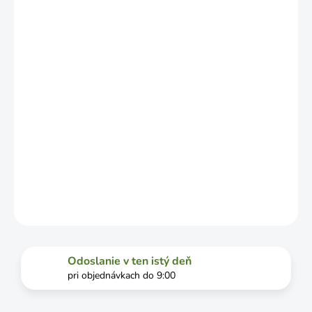
LÍŠIŤ V
ZÁVISLOSTI
OD
VYŤAŽENOSTI
DOPRAVCU.
MOŽNOSTI
DORUČENIA
−
+
Pridať do košíka
DETAILNÉ INFORMÁCIE
OPÝTAŤ SA
STRÁŽIŤ
Odoslanie v ten istý deň
pri objednávkach do 9:00