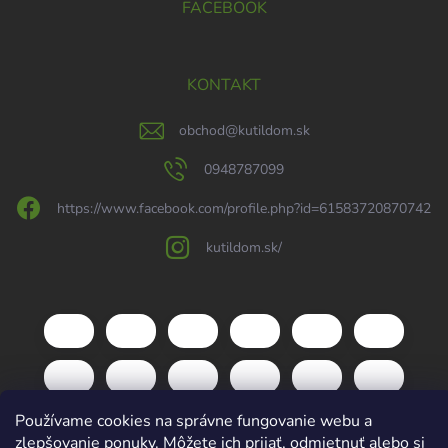
FACEBOOK
KONTAKT
obchod
@
kutildom.sk
0948787099
https://www.facebook.com/profile.php?id=61583720870742
kutildom.sk/
Používame cookies na správne fungovanie webu a
zlepšovanie ponuky. Môžete ich prijať, odmietnuť alebo si