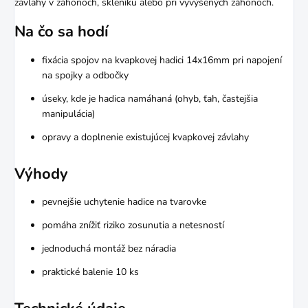
závlahy v záhonoch, skleníku alebo pri vyvýšených záhonoch.
Na čo sa hodí
fixácia spojov na kvapkovej hadici 14x16mm pri napojení
na spojky a odbočky
úseky, kde je hadica namáhaná (ohyb, ťah, častejšia
manipulácia)
opravy a doplnenie existujúcej kvapkovej závlahy
Výhody
pevnejšie uchytenie hadice na tvarovke
pomáha znížiť riziko zosunutia a netesností
jednoduchá montáž bez náradia
praktické balenie 10 ks