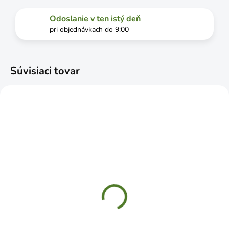
Odoslanie v ten istý deň
pri objednávkach do 9:00
Súvisiaci tovar
SKLADOM
SKLADOM
GF Spojka T na
Adaptér mosadzný s
kvapkovú závlahu
vnútorným závitom
14x16mm 10ks
1/2+3/4"
€8,09
€2,99