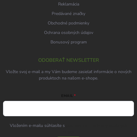
Reklamácia
Predávané značky
Obchodné podmienky
Ochrana osobných údajov
Bonusový program
ODOBERAŤ NEWSLETTER
Vložte svoj e-mail a my Vám budeme zasielať informácie o nových
produktoch na našom e-shope.
EMAIL
Vložením e-mailu súhlasíte s
podmienkami ochrany osobných
údajov