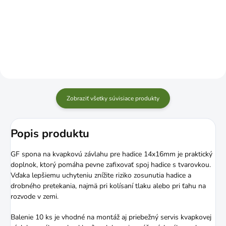
Do košíka
Do košíka
Zobraziť všetky súvisiace produkty
Popis produktu
GF spona na kvapkovú závlahu pre hadice 14x16mm je praktický
doplnok, ktorý pomáha pevne zafixovať spoj hadice s tvarovkou.
Vďaka lepšiemu uchyteniu znížite riziko zosunutia hadice a
drobného pretekania, najmä pri kolísaní tlaku alebo pri ťahu na
rozvode v zemi.
Balenie 10 ks je vhodné na montáž aj priebežný servis kvapkovej