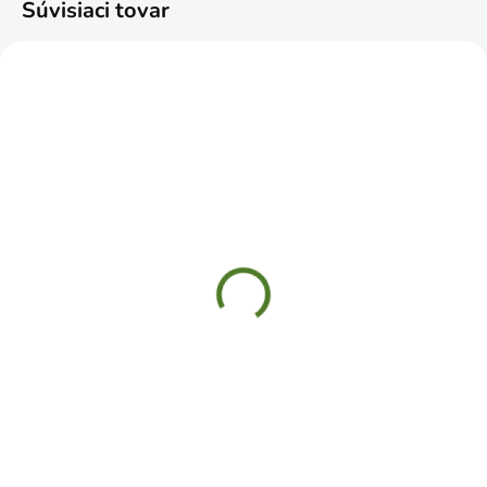
Súvisiaci tovar
SKLADOM
SKLADOM
Hadicová spona 12-
GF Programovateľná
20mm nerez
jednotka
€0,69
€87,99
Do košíka
Do košíka