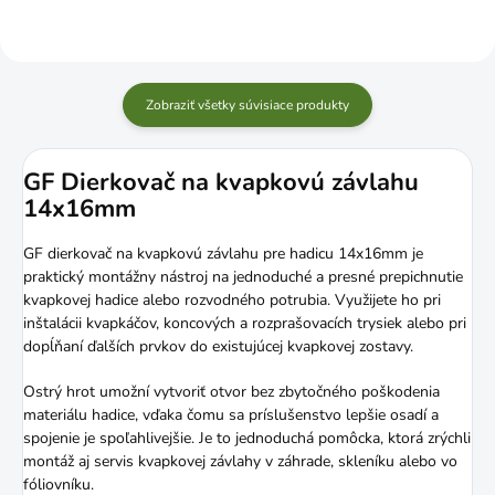
Zobraziť všetky súvisiace produkty
GF Dierkovač na kvapkovú závlahu
14x16mm
GF dierkovač na kvapkovú závlahu pre hadicu 14x16mm je
praktický montážny nástroj na jednoduché a presné prepichnutie
kvapkovej hadice alebo rozvodného potrubia. Využijete ho pri
inštalácii kvapkáčov, koncových a rozprašovacích trysiek alebo pri
dopĺňaní ďalších prvkov do existujúcej kvapkovej zostavy.
Ostrý hrot umožní vytvoriť otvor bez zbytočného poškodenia
materiálu hadice, vďaka čomu sa príslušenstvo lepšie osadí a
spojenie je spoľahlivejšie. Je to jednoduchá pomôcka, ktorá zrýchli
montáž aj servis kvapkovej závlahy v záhrade, skleníku alebo vo
fóliovníku.