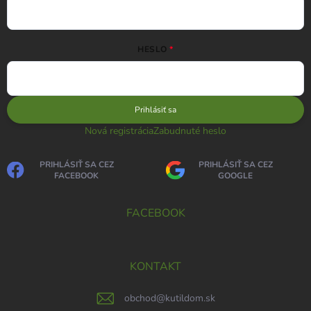
HESLO
Prihlásiť sa
Nová registrácia
Zabudnuté heslo
PRIHLÁSIŤ SA CEZ
PRIHLÁSIŤ SA CEZ
FACEBOOK
GOOGLE
FACEBOOK
KONTAKT
obchod
@
kutildom.sk