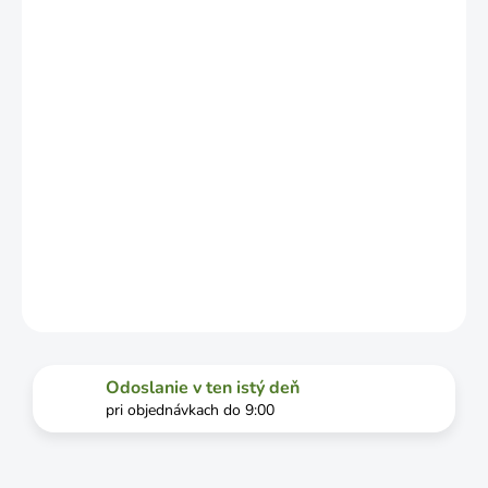
ZÁVISLOSTI
OD
VYŤAŽENOSTI
DOPRAVCU.
MOŽNOSTI
DORUČENIA
−
+
Pridať do košíka
DETAILNÉ INFORMÁCIE
OPÝTAŤ SA
STRÁŽIŤ
Odoslanie v ten istý deň
pri objednávkach do 9:00