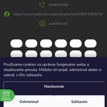
0948787099
https://www.facebook.com/profile.php?id=61583720870742
kutildom.sk/
Používame cookies na správne fungovanie webu a
zlepšovanie ponuky. Môžete ich prijať, odmietnuť alebo si
vybrať, s čím súhlasíte.
Copyright 2026
kutildom.sk
. Všetky práva vyhradené.
Upraviť nastavenie
Nastavenie
cookies
Vytvoril Shoptet
Zobraziť
Odmietnuť
Súhlasím