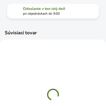
Odoslanie v ten istý deň
pri objednávkach do 9:00
Súvisiaci tovar
SKLADOM
SKLADOM
GF Spojka hadicová
GF Spojka hadicová
25mm kolienko 90° s
25mm T kus s 25mm
1/2" koncové
odbočkou
€4,49
€7,49