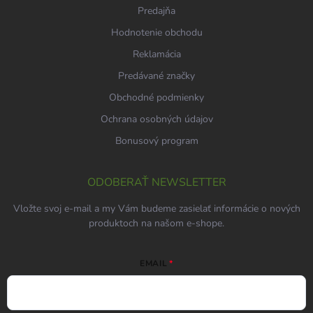
Predajňa
Hodnotenie obchodu
Reklamácia
Predávané značky
Obchodné podmienky
Ochrana osobných údajov
Bonusový program
ODOBERAŤ NEWSLETTER
Vložte svoj e-mail a my Vám budeme zasielať informácie o nových
produktoch na našom e-shope.
EMAIL