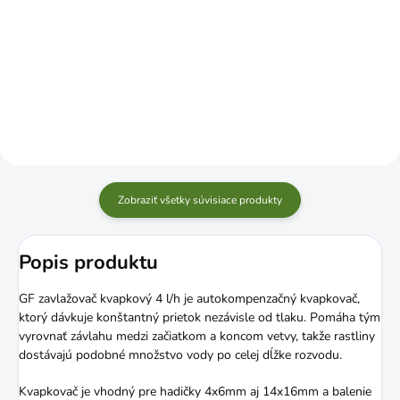
Do košíka
Do košíka
Zobraziť všetky súvisiace produkty
Popis produktu
GF zavlažovač kvapkový 4 l/h je autokompenzačný kvapkovač,
ktorý dávkuje konštantný prietok nezávisle od tlaku. Pomáha tým
vyrovnať závlahu medzi začiatkom a koncom vetvy, takže rastliny
dostávajú podobné množstvo vody po celej dĺžke rozvodu.
Kvapkovač je vhodný pre hadičky 4x6mm aj 14x16mm a balenie