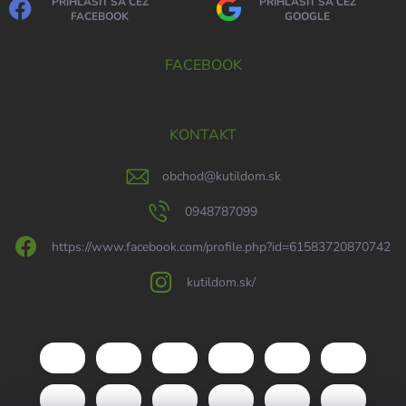
PRIHLÁSIŤ SA CEZ
PRIHLÁSIŤ SA CEZ
FACEBOOK
GOOGLE
FACEBOOK
KONTAKT
obchod
@
kutildom.sk
0948787099
https://www.facebook.com/profile.php?id=61583720870742
kutildom.sk/