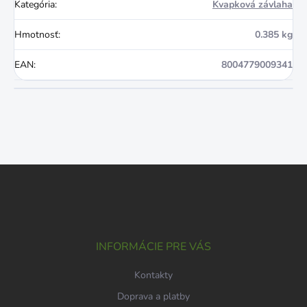
Kategória
:
Kvapková závlaha
Hmotnosť
:
0.385 kg
EAN
:
8004779009341
Z
á
p
ä
t
i
INFORMÁCIE PRE VÁS
e
Kontakty
Doprava a platby