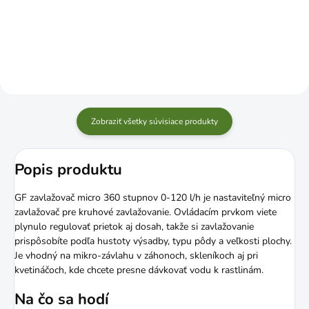
Do košíka
Do košíka
Zobraziť všetky súvisiace produkty
Popis produktu
GF zavlažovač micro 360 stupnov 0-120 l/h je nastaviteľný micro
zavlažovač pre kruhové zavlažovanie. Ovládacím prvkom viete
plynulo regulovať prietok aj dosah, takže si zavlažovanie
prispôsobíte podľa hustoty výsadby, typu pôdy a veľkosti plochy.
Je vhodný na mikro-závlahu v záhonoch, skleníkoch aj pri
kvetináčoch, kde chcete presne dávkovať vodu k rastlinám.
Na čo sa hodí