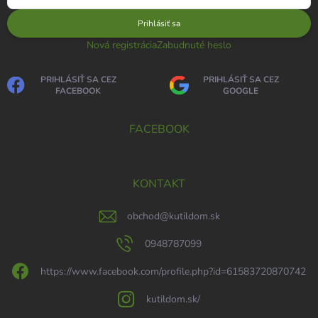
Prihlásiť sa
Nová registrácia
Zabudnuté heslo
PRIHLÁSIŤ SA CEZ
PRIHLÁSIŤ SA CEZ
FACEBOOK
GOOGLE
FACEBOOK
KONTAKT
obchod
@
kutildom.sk
0948787099
https://www.facebook.com/profile.php?id=61583720870742
kutildom.sk/