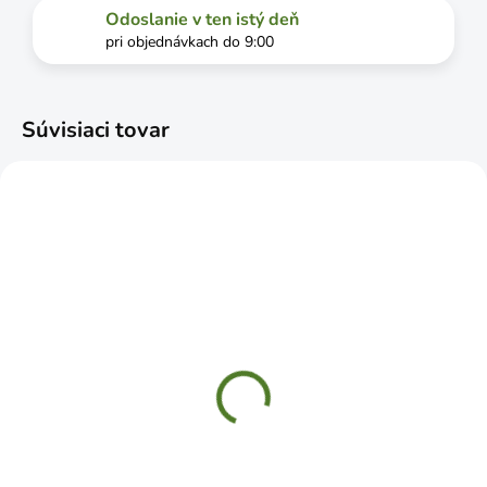
Odoslanie v ten istý deň
pri objednávkach do 9:00
Súvisiaci tovar
SKLADOM
SKLADOM
CELLFAST Zavlažovač
CELLFAST Rýchlospojka
výkyvný TURBO
hadicová 1/2"-5/8"
CELLPRO
CELLPRO
€25,99
€1,99