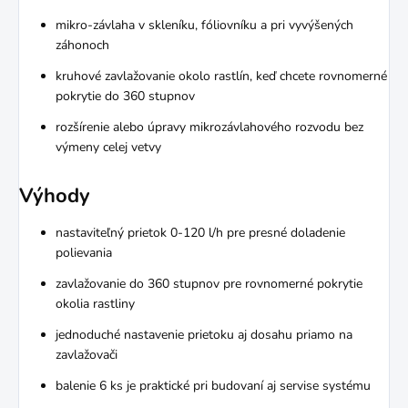
mikro-závlaha v skleníku, fóliovníku a pri vyvýšených
záhonoch
kruhové zavlažovanie okolo rastlín, keď chcete rovnomerné
pokrytie do 360 stupnov
rozšírenie alebo úpravy mikrozávlahového rozvodu bez
výmeny celej vetvy
Výhody
nastaviteľný prietok 0-120 l/h pre presné doladenie
polievania
zavlažovanie do 360 stupnov pre rovnomerné pokrytie
okolia rastliny
jednoduché nastavenie prietoku aj dosahu priamo na
zavlažovači
balenie 6 ks je praktické pri budovaní aj servise systému