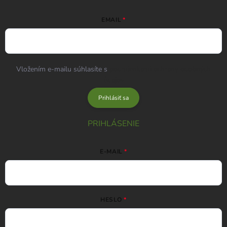
EMAIL
Vložením e-mailu súhlasíte s
podmienkami ochrany osobných
údajov
Prihlásiť sa
PRIHLÁSENIE
E-MAIL
HESLO