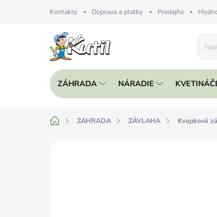
Prejsť
Kontakty
Doprava a platby
Predajňa
Hodno
na
obsah
ZÁHRADA
NÁRADIE
KVETINÁČ
Domov
ZÁHRADA
ZÁVLAHA
Kvapková zá
Neohodnotené
Podrobnosti hodnote