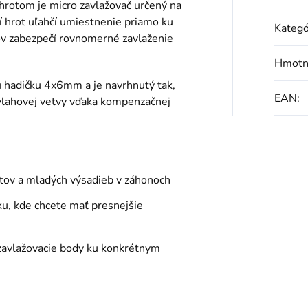
hrotom je micro zavlažovač určený na
í hrot uľahčí umiestnenie priamo ku
Kategó
ov zabezpečí rovnomerné zavlaženie
Hmotn
ú hadičku 4x6mm a je navrhnutý tak,
EAN
:
závlahovej vetvy vďaka kompenzačnej
etov a mladých výsadieb v záhonoch
ku, kde chcete mať presnejšie
zavlažovacie body ku konkrétnym