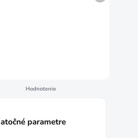
GF Adaptér s vonkajším
závitom 3/4"
€0,69
Do košíka
Hodnotenie
atočné parametre