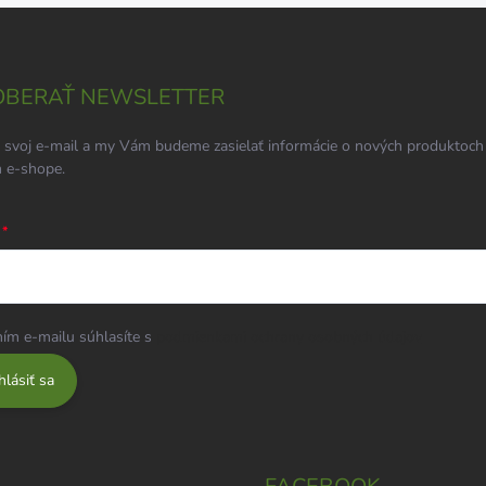
BERAŤ NEWSLETTER
 svoj e-mail a my Vám budeme zasielať informácie o nových produktoch
 e-shope.
ím e-mailu súhlasíte s
podmienkami ochrany osobných údajov
hlásiť sa