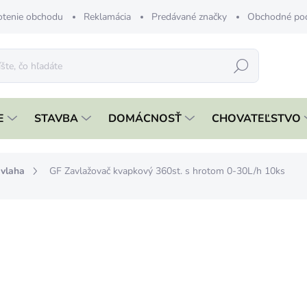
tenie obchodu
Reklamácia
Predávané značky
Obchodné po
Hľadať
E
STAVBA
DOMÁCNOSŤ
CHOVATEĽSTVO
vlaha
GF Zavlažovač kvapkový 360st. s hrotom 0-30L/h 10ks
nia
ZNAČKA:
GF
€4,99
€4,06 bez DPH
Jednotková
€0,50 / 1 ks
cena:
SKLADOM