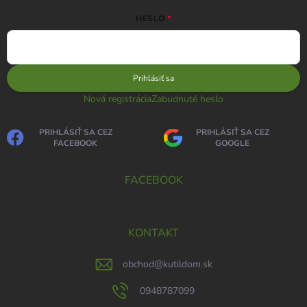
HESLO
Prihlásiť sa
Nová registrácia
Zabudnuté heslo
PRIHLÁSIŤ SA CEZ
PRIHLÁSIŤ SA CEZ
FACEBOOK
GOOGLE
FACEBOOK
KONTAKT
obchod
@
kutildom.sk
0948787099