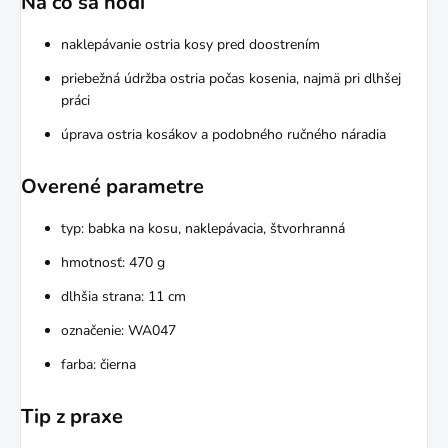
Na čo sa hodí
naklepávanie ostria kosy pred doostrením
priebežná údržba ostria počas kosenia, najmä pri dlhšej
práci
úprava ostria kosákov a podobného ručného náradia
Overené parametre
typ: babka na kosu, naklepávacia, štvorhranná
hmotnosť: 470 g
dlhšia strana: 11 cm
označenie: WA047
farba: čierna
Tip z praxe