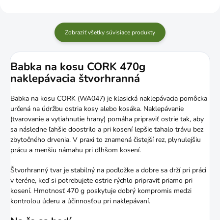
Zobraziť všetky súvisiace produkty
Babka na kosu CORK 470g
naklepávacia štvorhranná
Babka na kosu CORK (WA047) je klasická naklepávacia pomôcka
určená na údržbu ostria kosy alebo kosáka. Naklepávanie
(tvarovanie a vytiahnutie hrany) pomáha pripraviť ostrie tak, aby
sa následne ľahšie doostrilo a pri kosení lepšie ťahalo trávu bez
zbytočného drvenia. V praxi to znamená čistejší rez, plynulejšiu
prácu a menšiu námahu pri dlhšom kosení.
Štvorhranný tvar je stabilný na podložke a dobre sa drží pri práci
v teréne, keď si potrebujete ostrie rýchlo pripraviť priamo pri
kosení. Hmotnosť 470 g poskytuje dobrý kompromis medzi
kontrolou úderu a účinnosťou pri naklepávaní.