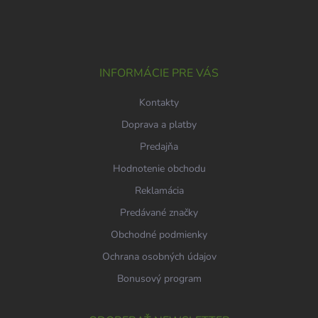
á
p
ä
t
i
INFORMÁCIE PRE VÁS
e
Kontakty
Doprava a platby
Predajňa
Hodnotenie obchodu
Reklamácia
Predávané značky
Obchodné podmienky
Ochrana osobných údajov
Bonusový program