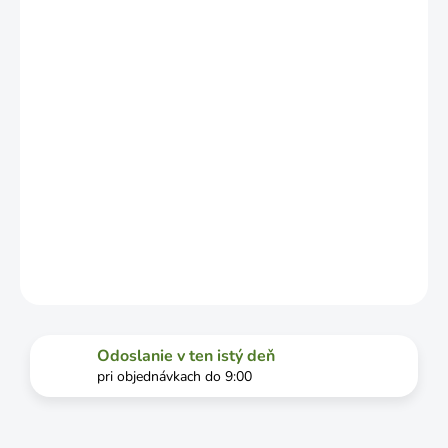
ZÁVISLOSTI
OD
VYŤAŽENOSTI
DOPRAVCU.
MOŽNOSTI
DORUČENIA
−
+
Pridať do košíka
DETAILNÉ INFORMÁCIE
OPÝTAŤ SA
STRÁŽIŤ
Odoslanie v ten istý deň
pri objednávkach do 9:00