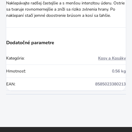
Naklepávajte radšej častejšie a s menšou intenzitou úderu. Ostrie
sa tvaruje rovnomernejšie a zníži sa riziko zvlnenia hrany. Po
naklepaní stačí jemné doostrenie brúsom a kosí sa ľahšie.
Dodatočné parametre
Kategória
:
Kosy a Kosáky
Hmotnosť
:
0.56 kg
EAN
:
8585023380213
Z