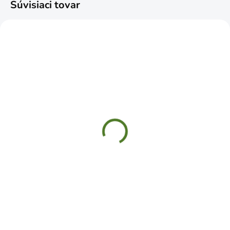
Súvisiaci tovar
SKLADOM
SKLADOM
Gumáky čižmy čierne č.
Plášť do dažďa PVC zltý
40
XL
€12,49
€15,99
Do košíka
Do košíka