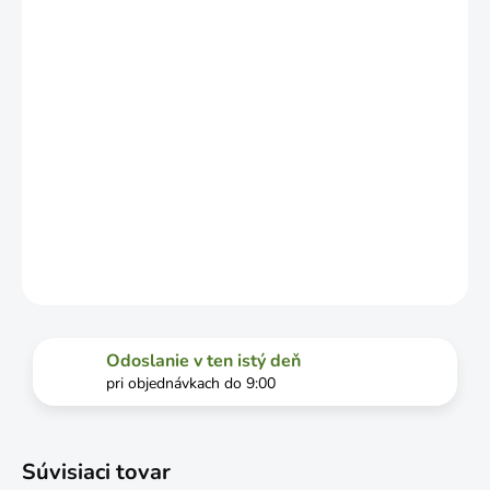
VYŤAŽENOSTI
DOPRAVCU.
MOŽNOSTI
DORUČENIA
−
+
Pridať do košíka
DETAILNÉ INFORMÁCIE
OPÝTAŤ SA
STRÁŽIŤ
Odoslanie v ten istý deň
pri objednávkach do 9:00
Súvisiaci tovar