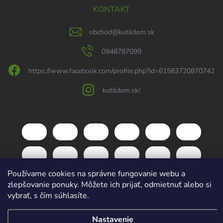
KONTAKT
obchod
@
kutildom.sk
0948787099
https://www.facebook.com/profile.php?id=61583720870742
kutildom.sk/
Používame cookies na správne fungovanie webu a
zlepšovanie ponuky. Môžete ich prijať, odmietnuť alebo si
vybrať, s čím súhlasíte.
Copyright 2026
kutildom.sk
. Všetky práva vyhradené.
Upraviť nastavenie
Nastavenie
cookies