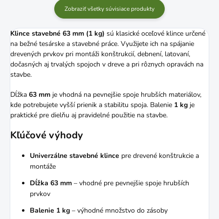
Zobraziť všetky súvisiace produkty
Klince stavebné 63 mm (1 kg)
sú klasické oceľové klince určené
na bežné tesárske a stavebné práce. Využijete ich na spájanie
drevených prvkov pri montáži konštrukcií, debnení, latovaní,
dočasných aj trvalých spojoch v dreve a pri rôznych opravách na
stavbe.
Dĺžka
63 mm
je vhodná na pevnejšie spoje hrubších materiálov,
kde potrebujete vyšší prienik a stabilitu spoja. Balenie
1 kg
je
praktické pre dielňu aj pravidelné použitie na stavbe.
Kľúčové výhody
Univerzálne stavebné klince
pre drevené konštrukcie a
montáže
Dĺžka 63 mm
– vhodné pre pevnejšie spoje hrubších
prvkov
Balenie 1 kg
– výhodné množstvo do zásoby