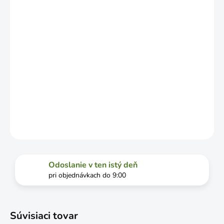
VYŤAŽENOSTI
DOPRAVCU.
MOŽNOSTI
DORUČENIA
−
+
Pridať do košíka
DETAILNÉ INFORMÁCIE
OPÝTAŤ SA
STRÁŽIŤ
Odoslanie v ten istý deň
pri objednávkach do 9:00
Súvisiaci tovar