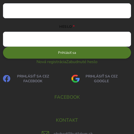
HESLO
Prihlásiť sa
Nová registrácia
Zabudnuté heslo
PRIHLÁSIŤ SA CEZ
PRIHLÁSIŤ SA CEZ
FACEBOOK
GOOGLE
FACEBOOK
KONTAKT
obchod
@
kutildom.sk