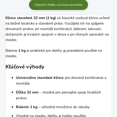
Zobraziť všetky súvisiace produkty
Klince stavebné 32 mm (1 kg)
sú klasické oceľové klince určené
na bežné tesárske a stavebné práce. Využijete ich na spájanie
drevených prvkov pri montáži konštrukcií, debnení, latovaní,
dočasných aj trvalých spojoch v dreve a pri rôznych opravách na
stavbe.
Balenie
1 kg
je praktické pre dielňu aj pravidelné použitie na
stavbe.
Kľúčové výhody
Univerzálne stavebné klince
pre drevené konštrukcie a
montáže
Dĺžka 32 mm
– vhodné pre pevnejšie spoje hrubších
prvkov
Balenie 1 kg
– výhodné množstvo do zásoby
Vhodné na stavbu, dielňu aj hobby použitie