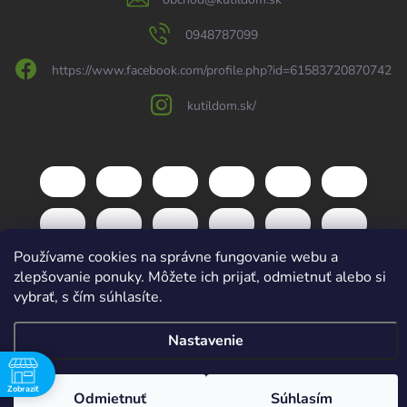
0948787099
https://www.facebook.com/profile.php?id=61583720870742
kutildom.sk/
Používame cookies na správne fungovanie webu a
zlepšovanie ponuky. Môžete ich prijať, odmietnuť alebo si
vybrať, s čím súhlasíte.
Copyright 2026
kutildom.sk
. Všetky práva vyhradené.
Upraviť nastavenie
Nastavenie
cookies
Vytvoril Shoptet
Zobraziť
Odmietnuť
Súhlasím