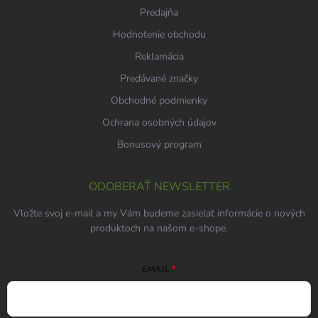
Predajňa
Hodnotenie obchodu
Reklamácia
Predávané značky
Obchodné podmienky
Ochrana osobných údajov
Bonusový program
ODOBERAŤ NEWSLETTER
Vložte svoj e-mail a my Vám budeme zasielať informácie o nových
produktoch na našom e-shope.
EMAIL