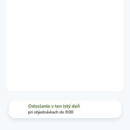
ZÁVISLOSTI
OD
VYŤAŽENOSTI
DOPRAVCU.
MOŽNOSTI
DORUČENIA
−
+
Pridať do košíka
DETAILNÉ INFORMÁCIE
OPÝTAŤ SA
STRÁŽIŤ
Odoslanie v ten istý deň
pri objednávkach do 9:00