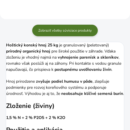
Zobraziť všetky súvisiace produkty
Hoštický konský hnoj 25 kg
je granulovaný (peletovaný)
prírodný organický hnoj
pre široké použitie v záhrade. Vďaka
zloženiu je vhodný najmä na
vyhnojenie parenísk a skleníkov
,
rovnako však poslúži aj na záhony. Pri kontakte s vodou granule
napučiavajú, čo prispieva k
postupnému uvoľňovaniu živín
.
Hnoj prirodzene
zvyšuje podiel humusu v pôde
, zlepšuje
podmienky pre rozvoj koreňového systému a podporuje
úrodnosť. Výhodou je aj to, že
neobsahuje klíčivé semená burín
.
Zloženie (živiny)
1,5 % N + 2 % P2O5 + 2 % K2O