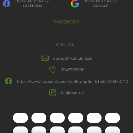
PRIHLÁSIŤ SA CEZ
PRIHLÁSIŤ SA CEZ
FACEBOOK
GOOGLE
FACEBOOK
KONTAKT
obchod
@
kutildom.sk
0948787099
https://www.facebook.com/profile.php?id=61583720870742
kutildom.sk/