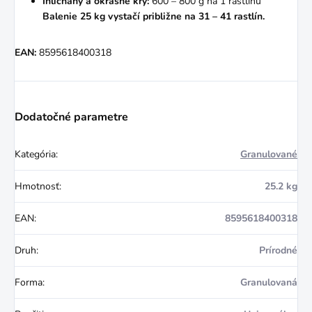
Ihličnany a okrasné kry:
600 – 800 g na 1 rastlinu
Balenie 25 kg vystačí približne na 31 – 41 rastlín.
EAN:
8595618400318
Dodatočné parametre
Kategória
:
Granulované
Hmotnosť
:
25.2 kg
EAN
:
8595618400318
Druh
:
Prírodné
Forma
:
Granulovaná