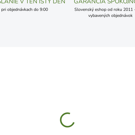
LANIE V TEN ISTÝ DEŇ
GARANCIA SPOKOJN
pri objednávkach do 9:00
Slovenský eshop od roku 2011 - 
vybavených objednávok
SKLADOM
SKL
vovlna 850g
Symbivit muškát a kvet 1
1,99
€7,99