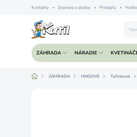
Prejsť
Kontakty
Doprava a platby
Predajňa
Hodno
na
obsah
ZÁHRADA
NÁRADIE
KVETINÁČ
Domov
ZÁHRADA
HNOJIVÁ
Tyčinkové
Neohodnotené
Podrobnosti hodnote