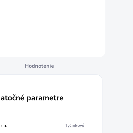
Jednotková
€113,90 / 1 kg
cena:
Do košíka
Hodnotenie
atočné parametre
ria
:
Tyčinkové