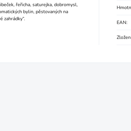
libeček, řeřicha, saturejka, dobromysl,
Hmotn
romatických bylin, pěstovaných na
é zahrádky“.
EAN
:
Zložen