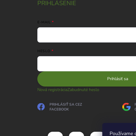
PRIHLÁSENIE
E-MAIL
HESLO
Prihlásiť sa
Nová registrácia
Zabudnuté heslo
PRIHLÁSIŤ SA CEZ
FACEBOOK
Používame c