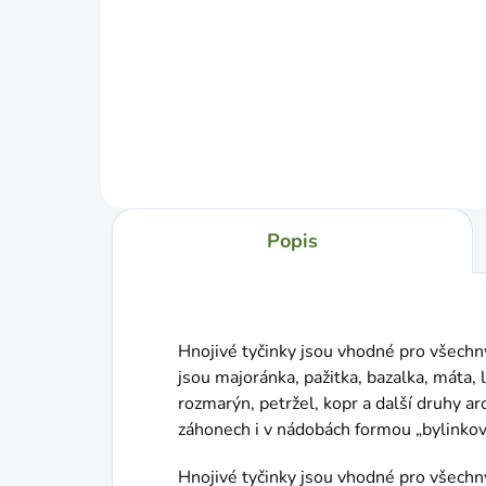
Jednotková
€8,58 / 1 kg
cena:
Do košíka
Popis
Hnojivé tyčinky jsou vhodné pro všechny
jsou majoránka, pažitka, bazalka, máta, 
rozmarýn, petržel, kopr a další druhy a
záhonech i v nádobách formou „bylinkové
Hnojivé tyčinky jsou vhodné pro všechny