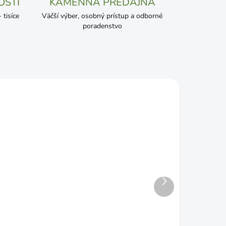
OSTI
KAMENNÁ PREDAJŇA
tisíce
Väčší výber, osobný prístup a odborné
poradenstvo
Ďalší
ADOM
SKLADOM
produkt
50g
Rhodovit 100g
€11,39