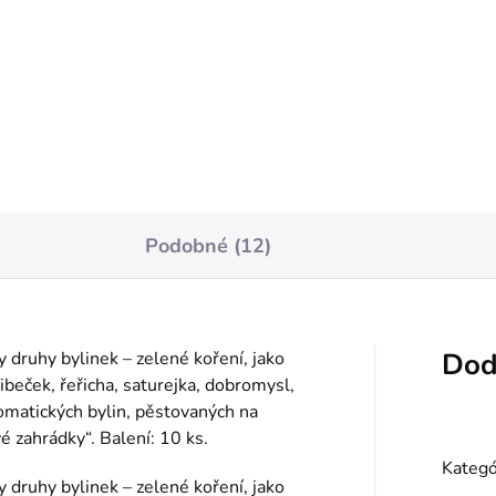
Jednotková
€53,27 / 1 kg
Do košíka
cena:
Do košíka
Podobné (12)
Dod
 druhy bylinek – zelené koření, jako
libeček, řeřicha, saturejka, dobromysl,
romatických bylin, pěstovaných na
 zahrádky“. Balení: 10 ks.
Kategó
 druhy bylinek – zelené koření, jako