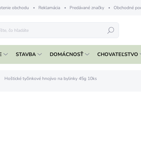
tenie obchodu
Reklamácia
Predávané značky
Obchodné po
Hľadať
E
STAVBA
DOMÁCNOSŤ
CHOVATEĽSTVO
Hoštické tyčinkové hnojivo na bylinky 45g 10ks
nia
ZNAČKA:
FORESTINA
€3,69
€3 bez DPH
Jednotková
€82 / 1 kg
cena:
SKLADOM