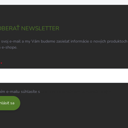
BERAŤ NEWSLETTER
 svoj e-mail a my Vám budeme zasielať informácie o nových produktoch
 e-shope.
ím e-mailu súhlasíte s
podmienkami ochrany osobných údajov
hlásiť sa