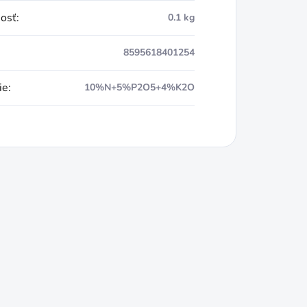
osť
:
0.1 kg
8595618401254
ie
:
10%N+5%P2O5+4%K2O