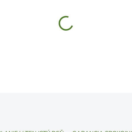
MÔŽEME DORUČIŤ DO:
10.8.
UVEDENÝ DÁTUM JE NAJPRAV
LÍŠIŤ V ZÁVISLOSTI OD VYŤA
MOŽNOSTI DORUČENIA
−
+
DETAILNÉ INFORMÁCIE
OPÝTAŤ SA
STRÁŽIŤ