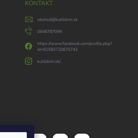
KONTAKT
obchod
@
kutildom.sk
0948787099
https://www.facebook.com/profile.php?
id=61583720870742
kutildom.sk/