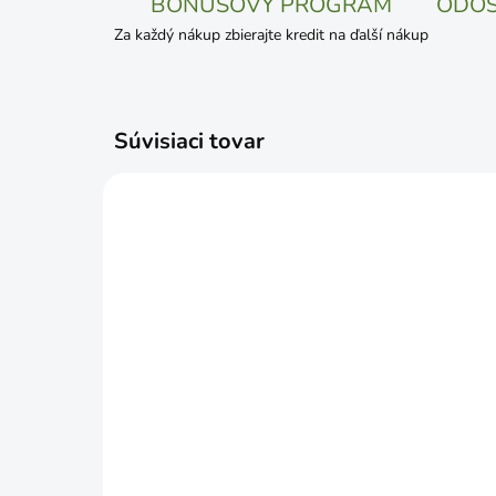
BONUSOVÝ PROGRAM
ODOS
Za každý nákup zbierajte kredit na ďalší nákup
Súvisiaci tovar
SKLADOM
ROSTETO Drevitá vlna
Dre
prírodná drevovlna 850g
€1
€7,29