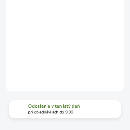
ZÁVISLOSTI
OD
VYŤAŽENOSTI
DOPRAVCU.
MOŽNOSTI
DORUČENIA
−
+
Pridať do košíka
DETAILNÉ INFORMÁCIE
OPÝTAŤ SA
STRÁŽIŤ
Odoslanie v ten istý deň
pri objednávkach do 9:00