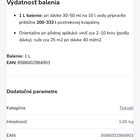
Výdatnosť balenia
1 L balenie:
pri dávke 30–50 ml na 10 l vody pripravíte
približne
200–333 l
postrekovej kvapaliny.
Orientačne pri pôdnej aplikácii: vinič cca 2–10 krov (podľa
dávky), ruže cca 25 m2 pri dávke 40 ml/m2.
Balenie:
1 L
EAN:
8586002984903
Dodatočné parametre
Kategória
:
Tekuté
Hmotnosť
:
1.05 kg
EAN
:
8586002984903