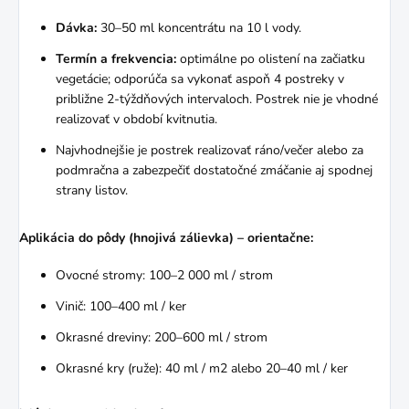
Dávka:
30–50 ml koncentrátu na 10 l vody.
Termín a frekvencia:
optimálne po olistení na začiatku
vegetácie; odporúča sa vykonať aspoň 4 postreky v
približne 2-týždňových intervaloch. Postrek nie je vhodné
realizovať v období kvitnutia.
Najvhodnejšie je postrek realizovať ráno/večer alebo za
podmračna a zabezpečiť dostatočné zmáčanie aj spodnej
strany listov.
Aplikácia do pôdy (hnojivá zálievka) – orientačne:
Ovocné stromy: 100–2 000 ml / strom
Vinič: 100–400 ml / ker
Okrasné dreviny: 200–600 ml / strom
Okrasné kry (ruže): 40 ml / m2 alebo 20–40 ml / ker