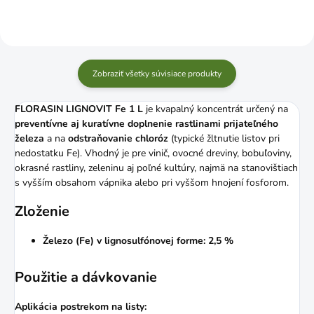
Zobraziť všetky súvisiace produkty
FLORASIN LIGNOVIT Fe 1 L
je kvapalný koncentrát určený na
preventívne aj kuratívne doplnenie rastlinami prijateľného
železa
a na
odstraňovanie chloróz
(typické žltnutie listov pri
nedostatku Fe). Vhodný je pre vinič, ovocné dreviny, bobuľoviny,
okrasné rastliny, zeleninu aj poľné kultúry, najmä na stanovištiach
s vyšším obsahom vápnika alebo pri vyššom hnojení fosforom.
Zloženie
Železo (Fe) v lignosulfónovej forme: 2,5 %
Použitie a dávkovanie
Aplikácia postrekom na listy: