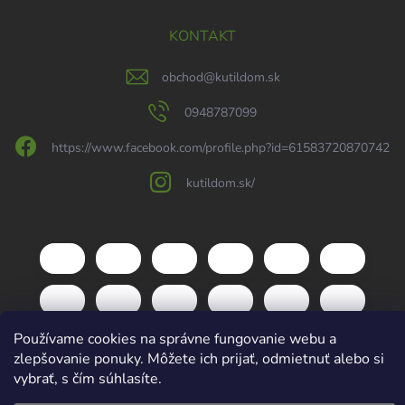
KONTAKT
obchod
@
kutildom.sk
0948787099
https://www.facebook.com/profile.php?id=61583720870742
kutildom.sk/
Používame cookies na správne fungovanie webu a
zlepšovanie ponuky. Môžete ich prijať, odmietnuť alebo si
vybrať, s čím súhlasíte.