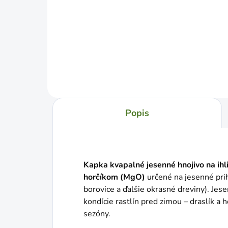
Jed
€64,
cena
Jednotková
€0,17 / 1 l
cena:
Do košíka
Popis
Kapka kvapalné jesenné hnojivo na ihl
horčíkom (MgO)
určené na jesenné prih
borovice a ďalšie okrasné dreviny). Je
kondície rastlín pred zimou – draslík a 
sezóny.