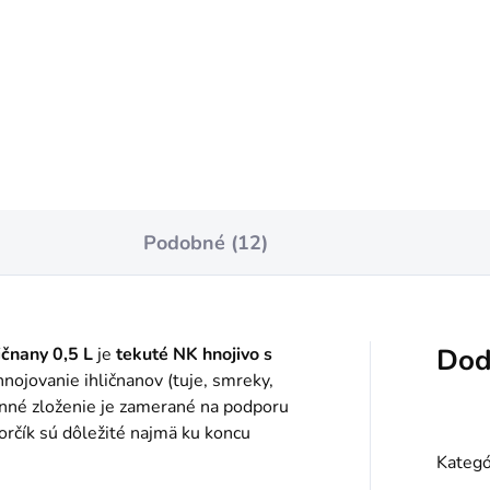
notková
97 / 1 kg
:
Jednotková
€23,85 / 1 kg
cena:
Do košíka
Do košíka
Podobné (12)
Dod
ičnany 0,5 L
je
tekuté NK hnojivo s
nojovanie ihličnanov (tuje, smreky,
senné zloženie je zamerané na podporu
horčík sú dôležité najmä ku koncu
Kategó