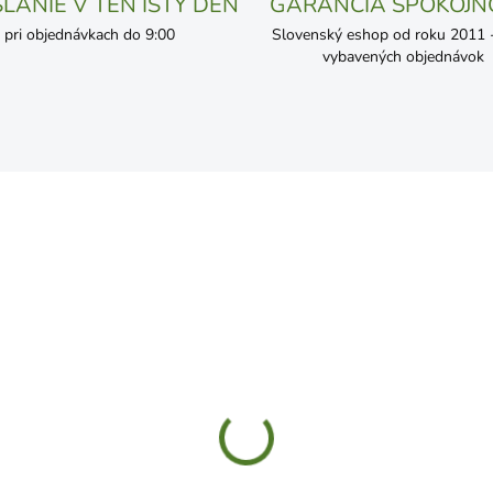
LANIE V TEN ISTÝ DEŇ
GARANCIA SPOKOJN
pri objednávkach do 9:00
Slovenský eshop od roku 2011 - 
vybavených objednávok
ČAKÁME NASKLADNENIE
SKL
ovit 300g
Symbivit zelenina, rajčiny 
papriky 750g
9,49
€17,89