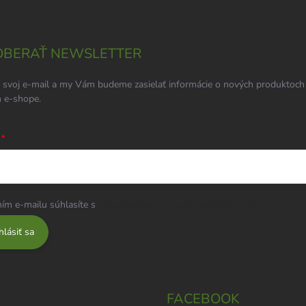
BERAŤ NEWSLETTER
 svoj e-mail a my Vám budeme zasielať informácie o nových produktoch
 e-shope.
ím e-mailu súhlasíte s
podmienkami ochrany osobných údajov
hlásiť sa
FACEBOOK