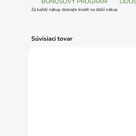
BONUSOVÝ PROGRAM
ODOS
Za každý nákup zbierajte kredit na ďalší nákup
Súvisiaci tovar
SKLADOM
DURPETA Substrát na
Ect
ihličnany 50L
€1
€8,49