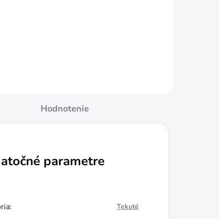
Jednotková
€8,58 / 1 kg
cena:
Do košíka
Hodnotenie
atočné parametre
ria
:
Tekuté