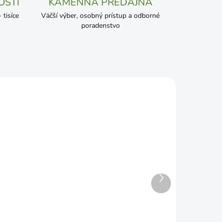
OSTI
KAMENNÁ PREDAJŇA
tisíce
Väčší výber, osobný prístup a odborné
poradenstvo
Ďalší
ADOM
SKLADOM
produkt
a
ROSTETO Drevitá vlna
prírodná drevovlna 850g
€7,29