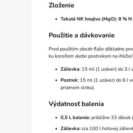
Zloženie
Tekuté NK hnojivo (MgO): 8 % 
Použitie a dávkovanie
Pred použitím obsah fľaše dôkladne pre
ku koreňom alebo postrekom na ihličie/l
Zálievka:
15 ml (1 uzáver) do 3 l 
Postrek:
15 ml (1 uzáver) do 6 l vo
priamom slnku).
Výdatnosť balenia
0,5 L balenie:
približne 33 dávok (
Zálievka:
cca 100 l hotovej zálievk