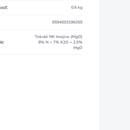
osť
:
0.6 kg
8594003196355
Tekuté NK hnojivo (MgO)
ie
:
8% N + 7% K2O + 2,5%
MgO