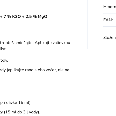
Hmotn
N + 7 % K2O + 2,5 % MgO
EAN
:
Zložen
trepte/zamiešajte. Aplikujte zálievkou
ist.
vody.
dy (aplikujte ráno alebo večer, nie na
pri dávke 15 ml).
y (15 ml do 3 l vody).