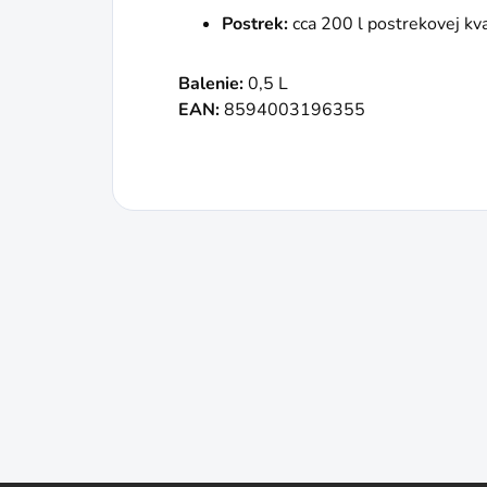
Postrek:
cca 200 l postrekovej kva
Balenie:
0,5 L
EAN:
8594003196355