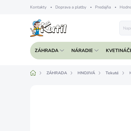
Prejsť
Kontakty
Doprava a platby
Predajňa
Hodno
na
obsah
ZÁHRADA
NÁRADIE
KVETINÁČ
Domov
ZÁHRADA
HNOJIVÁ
Tekuté
Neohodnotené
Podrobnosti hodnote