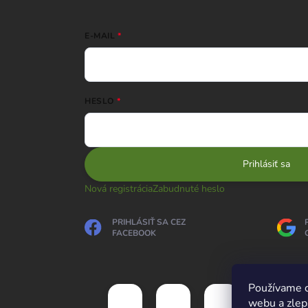
E-MAIL
HESLO
Prihlásiť sa
Nová registrácia
Zabudnuté heslo
PRIHLÁSIŤ SA CEZ
FACEBOOK
Používame c
webu a zlep