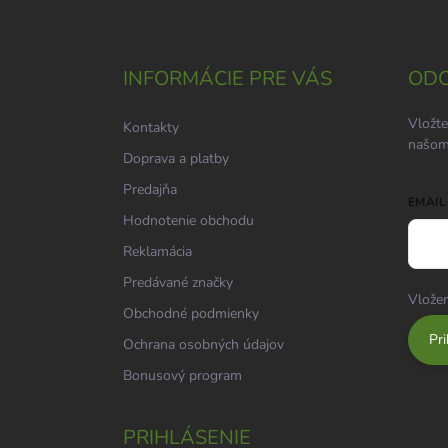
Z
á
p
ä
INFORMÁCIE PRE VÁS
ODO
t
i
Vložte
Kontakty
e
našom
Doprava a platby
Predajňa
EMAIL
Hodnotenie obchodu
Reklamácia
Predávané značky
Vložen
Obchodné podmienky
Pri
Ochrana osobných údajov
Bonusový program
PRIHLÁSENIE