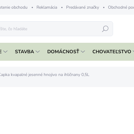
tenie obchodu
Reklamácia
Predávané značky
Obchodné po
Hľadať
E
STAVBA
DOMÁCNOSŤ
CHOVATEĽSTVO
Kapka kvapalné jesenné hnojivo na ihličnany 0,5L
nia
ZNAČKA:
FORESTINA
€3,59
€2,92 bez DPH
Jednotková
€7,18 / 1 l
cena:
ČAKÁME NASKLADNENIE