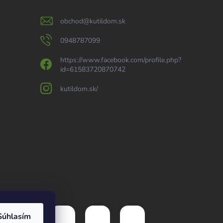
obchod
@
kutildom.sk
0948787099
https://www.facebook.com/profile.php?
id=61583720870742
kutildom.sk/
Súhlasím