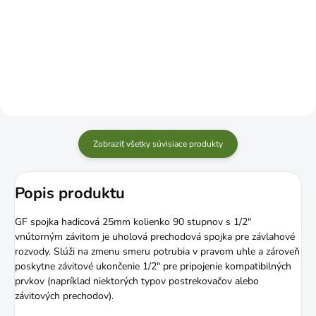
€62,49
€119,99
Do košíka
Do košíka
Zobraziť všetky súvisiace produkty
Popis produktu
GF spojka hadicová 25mm kolienko 90 stupnov s 1/2"
vnútorným závitom je uholová prechodová spojka pre závlahové
rozvody. Slúži na zmenu smeru potrubia v pravom uhle a zároveň
poskytne závitové ukončenie 1/2" pre pripojenie kompatibilných
prvkov (napríklad niektorých typov postrekovačov alebo
závitových prechodov).