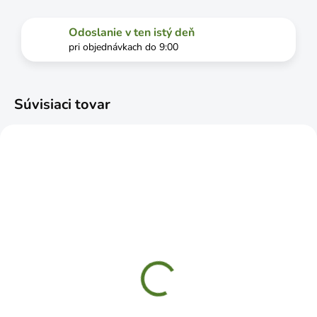
Odoslanie v ten istý deň
pri objednávkach do 9:00
Súvisiaci tovar
ČAKÁME NASKLADNENIE
SKLADOM
BAUPRO Hadica
CELLFAST Hadica s
pretkávaná premium 1"
navijákom 55630
25m 6 vrstiev
DISCOVER 30m 1/2