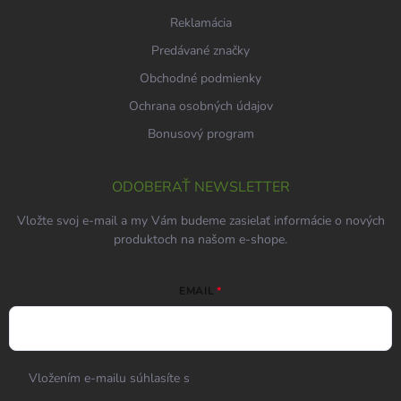
Reklamácia
Predávané značky
Obchodné podmienky
Ochrana osobných údajov
Bonusový program
ODOBERAŤ NEWSLETTER
Vložte svoj e-mail a my Vám budeme zasielať informácie o nových
produktoch na našom e-shope.
EMAIL
Vložením e-mailu súhlasíte s
podmienkami ochrany osobných
údajov