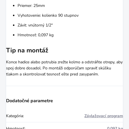
Priemer: 25mm
Vyhotovenie: kolienko 90 stupnov
Závit: vnútorný 1/2"
Hmotnosť: 0,097 kg
Tip na montáž
Konce hadice alebo potrubia zrežte kolmo a odstráňte otrepy, aby
spoj dobre dosadol. Po montáži odporúčam spraviť skúšku
tlakom a skontrolovať tesnosť ešte pred zasypaním.
Dodatočné parametre
Kategória
:
Závlažovací program
Hmotnosť
:
0.097 kg