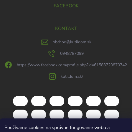
FACEBOOK
KONTAKT
obchod
@
kutildom.sk
0948787099
https://www.facebook.com/profile.php?id=61583720870742
kutildom.sk/
Používame cookies na správne fungovanie webu a