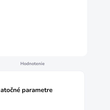
ákom
BAUPRO Hadica pretkávaná
2
premium 1" 25m 6 vrstiev
€62,49
Do košíka
Hodnotenie
atočné parametre