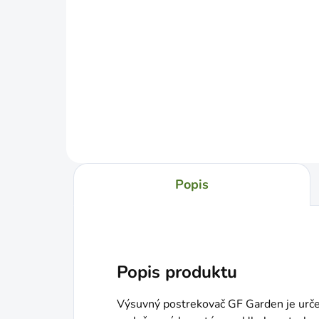
CELLFAST Hadica na
CEL
mikrozávlahu 7,5m
mik
€15,99
€2
Do košíka
Popis
Popis produktu
Výsuvný postrekovač GF Garden je urč