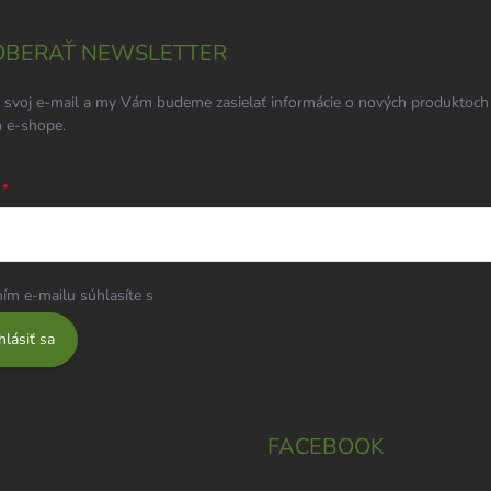
BERAŤ NEWSLETTER
 svoj e-mail a my Vám budeme zasielať informácie o nových produktoch
 e-shope.
ím e-mailu súhlasíte s
podmienkami ochrany osobných údajov
hlásiť sa
FACEBOOK