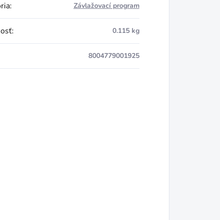
ria
:
Závlažovací program
osť
:
0.115 kg
8004779001925