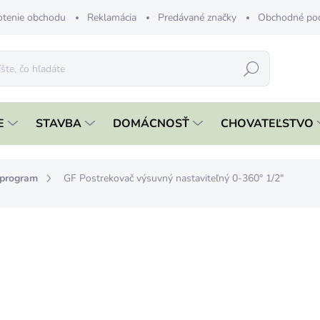
tenie obchodu
Reklamácia
Predávané značky
Obchodné po
Hľadať
E
STAVBA
DOMÁCNOSŤ
CHOVATEĽSTVO
 program
GF Postrekovač výsuvný nastaviteľný 0-360° 1/2"
nia
ZNAČKA:
GF
€11,99
€9,75 bez DPH
Jednotková
SKLADOM
cena: