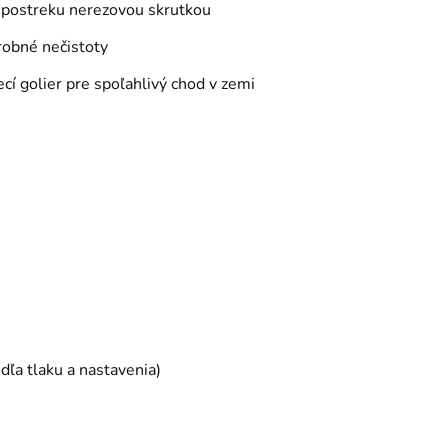
 postreku nerezovou skrutkou
drobné nečistoty
cí golier pre spoľahlivý chod v zemi
dľa tlaku a nastavenia)