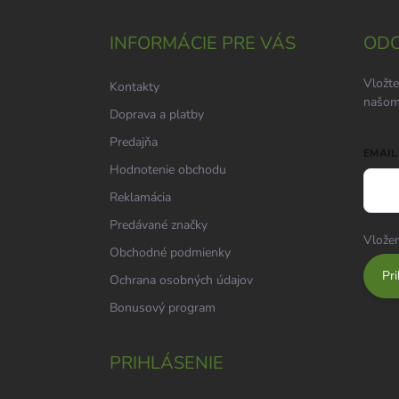
p
ä
INFORMÁCIE PRE VÁS
ODO
t
i
Vložte
Kontakty
e
našom
Doprava a platby
Predajňa
EMAIL
Hodnotenie obchodu
Reklamácia
Predávané značky
Vložen
Obchodné podmienky
Pri
Ochrana osobných údajov
Bonusový program
PRIHLÁSENIE