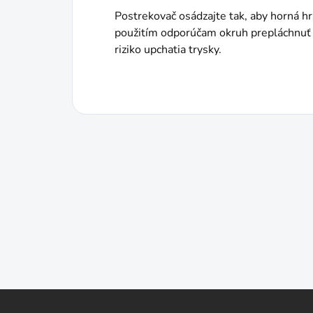
Postrekovač osádzajte tak, aby horná h
použitím odporúčam okruh prepláchnuť a 
riziko upchatia trysky.
Z
á