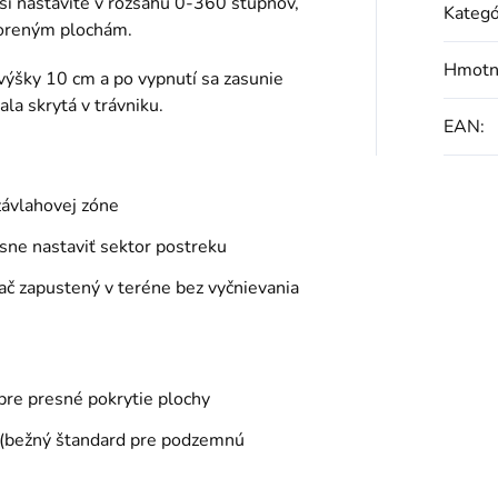
si nastavíte v rozsahu 0-360 stupnov,
Kategó
voreným plochám.
Hmotn
 výšky 10 cm a po vypnutí sa zasunie
ala skrytá v trávniku.
EAN
:
závlahovej zóne
esne nastaviť sektor postreku
ač zapustený v teréne bez vyčnievania
pre presné pokrytie plochy
" (bežný štandard pre podzemnú