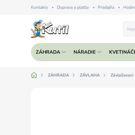
Prejsť
Kontakty
Doprava a platby
Predajňa
Hodno
na
obsah
ZÁHRADA
NÁRADIE
KVETINÁČ
Domov
ZÁHRADA
ZÁVLAHA
Závlažovací
Neohodnotené
Podrobnosti hodnote