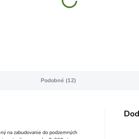
LFAST Hadica na
CELLFAST Hadica s navij
rozávlahu 15m
55630 DISCOVER 30m 1/
1,99
€119,99
Do košíka
Do košíka
Podobné (12)
Dod
ený na zabudovanie do podzemných