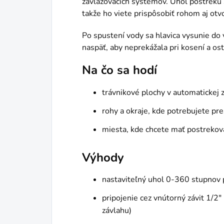
zavlažovacích systémov. Uhol postreku 
takže ho viete prispôsobiť rohom aj ot
Po spustení vody sa hlavica vysunie do
naspäť, aby neprekážala pri kosení a ost
Na čo sa hodí
trávnikové plochy v automatickej 
rohy a okraje, kde potrebujete pr
miesta, kde chcete mať postrekov
Výhody
nastaviteľný uhol 0-360 stupnov 
pripojenie cez vnútorný závit 1/2
závlahu)