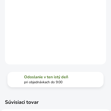
DOPRAVCU.
MOŽNOSTI
DORUČENIA
−
+
Pridať do košíka
DETAILNÉ INFORMÁCIE
OPÝTAŤ SA
STRÁŽIŤ
Odoslanie v ten istý deň
pri objednávkach do 9:00
Súvisiaci tovar