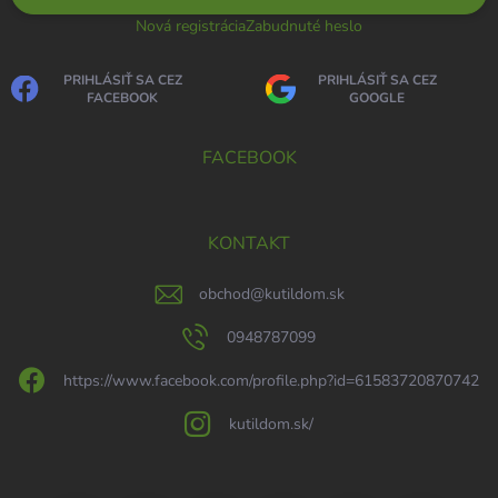
Nová registrácia
Zabudnuté heslo
PRIHLÁSIŤ SA CEZ
PRIHLÁSIŤ SA CEZ
FACEBOOK
GOOGLE
FACEBOOK
KONTAKT
obchod
@
kutildom.sk
0948787099
https://www.facebook.com/profile.php?id=61583720870742
kutildom.sk/