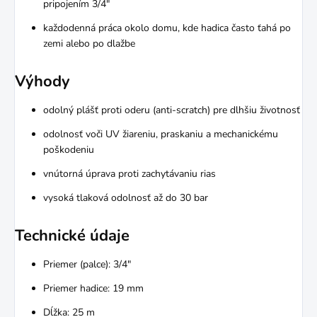
pripojením 3/4"
každodenná práca okolo domu, kde hadica často ťahá po
zemi alebo po dlažbe
Výhody
odolný plášť proti oderu (anti-scratch) pre dlhšiu životnosť
odolnosť voči UV žiareniu, praskaniu a mechanickému
poškodeniu
vnútorná úprava proti zachytávaniu rias
vysoká tlaková odolnosť až do 30 bar
Technické údaje
Priemer (palce): 3/4"
Priemer hadice: 19 mm
Dĺžka: 25 m