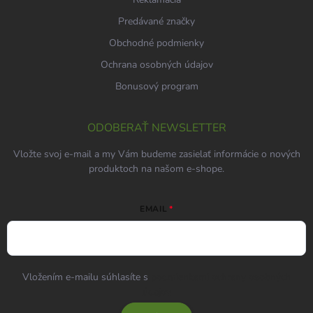
Predávané značky
Obchodné podmienky
Ochrana osobných údajov
Bonusový program
ODOBERAŤ NEWSLETTER
Vložte svoj e-mail a my Vám budeme zasielať informácie o nových
produktoch na našom e-shope.
EMAIL
Vložením e-mailu súhlasíte s
podmienkami ochrany osobných
údajov