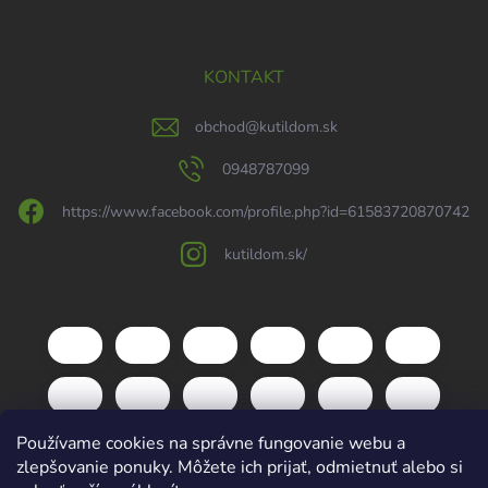
KONTAKT
obchod
@
kutildom.sk
0948787099
https://www.facebook.com/profile.php?id=61583720870742
kutildom.sk/
Používame cookies na správne fungovanie webu a
zlepšovanie ponuky. Môžete ich prijať, odmietnuť alebo si