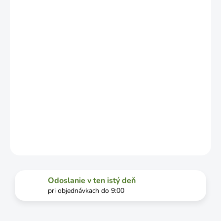
ZÁVISLOSTI
OD
VYŤAŽENOSTI
DOPRAVCU.
MOŽNOSTI
DORUČENIA
−
+
Pridať do košíka
DETAILNÉ INFORMÁCIE
OPÝTAŤ SA
STRÁŽIŤ
Odoslanie v ten istý deň
pri objednávkach do 9:00