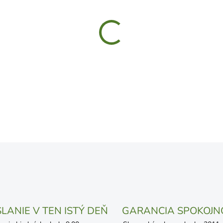
UVEDENÝ DÁTUM JE NAJPRAV
LÍŠIŤ V ZÁVISLOSTI OD VYŤA
MOŽNOSTI DORUČENIA
−
+
DETAILNÉ INFORMÁCIE
OPÝTAŤ SA
STRÁŽIŤ
LANIE V TEN ISTÝ DEŇ
GARANCIA SPOKOJN