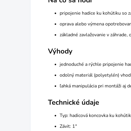
Na čo sa hodí
pripojenie hadice ku kohútiku so 
oprava alebo výmena opotrebovane
základné zavlažovanie v záhrade,
Výhody
jednoduché a rýchle pripojenie ha
odolný materiál (polyetylén) vhodn
ľahká manipulácia pri montáži aj 
Technické údaje
Typ: hadicová koncovka ku kohúti
Závit: 1"