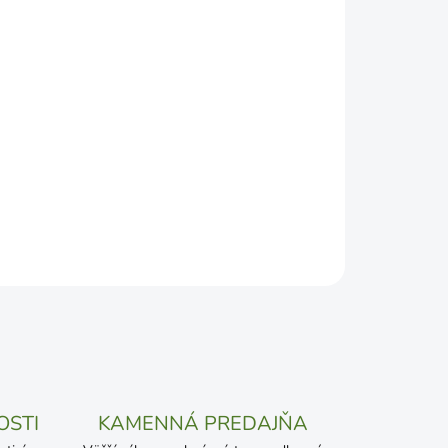
DEPODOBNEJŠÍ TERMÍN DORUČENIA, NO MÔŽE SA
ŽENOSTI DOPRAVCU.
Pridať do košíka
OSTI
KAMENNÁ PREDAJŇA