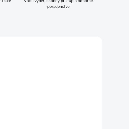
tisíce
Väčší výber, osobný prístup a odborné
poradenstvo
ADOM
SKLADOM
CELLFAST Hadica na
mikrozávlahu 7,5m
€15,99