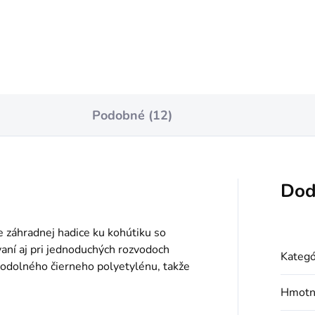
Do košíka
Do košíka
Podobné (12)
Dod
e záhradnej hadice ku kohútiku so
vaní aj pri jednoduchých rozvodoch
Kategó
 odolného čierneho polyetylénu, takže
Hmotn