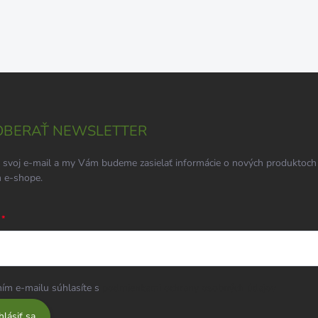
BERAŤ NEWSLETTER
 svoj e-mail a my Vám budeme zasielať informácie o nových produktoch
 e-shope.
ím e-mailu súhlasíte s
podmienkami ochrany osobných údajov
hlásiť sa