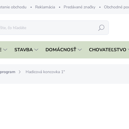
tenie obchodu
Reklamácia
Predávané značky
Obchodné po
Hľadať
E
STAVBA
DOMÁCNOSŤ
CHOVATEĽSTVO
 program
Hadicová koncovka 1"
nia
€0,89
€0,72 bez DPH
Jednotková
ČAKÁME NASKLADNENIE
cena:
MÔŽEME DORUČIŤ DO:
17.8.