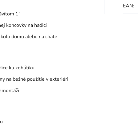
EAN
:
závitom 1"
j koncovky na hadici
 okolo domu alebo na chate
dice ku kohútiku
ý na bežné použitie v exteriéri
demontáži
ku