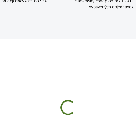
pri objednávkach do 9:00
Slovenský eshop od roku 2011 - 
vybavených objednávok
ČAKÁME NASKLADNENIE
SKL
PRO Hadica pretkávaná
CELLFAST Hadica na
mium 1" 25m 6 vrstiev
mikrozávlahu 15m
2,49
€21,99