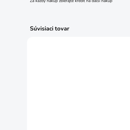
Za každý nákup zbierajte kredit na ďalší nákup
Súvisiaci tovar
SKLADOM
CELLFAST Hadica s navijákom
BAU
55630 DISCOVER 30m 1/2
pre
€119,99
€6