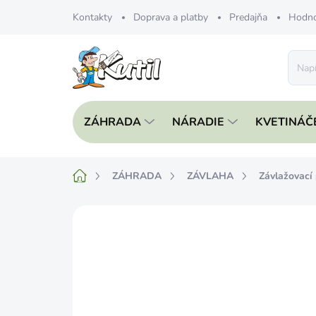
Prejsť
Kontakty
Doprava a platby
Predajňa
Hodno
na
obsah
ZÁHRADA
NÁRADIE
KVETINÁČ
Domov
ZÁHRADA
ZÁVLAHA
Závlažovací
Neohodnotené
Podrobnosti hodnote