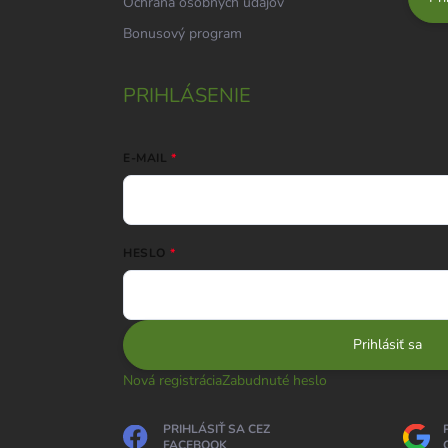
Ochrana osobných údajov
Bonusový program
PRIHLÁSENIE
E-MAIL
HESLO
Prihlásiť sa
Nová registrácia
Zabudnuté heslo
PRIHLÁSIŤ SA CEZ
FACEBOOK