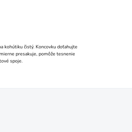
 na kohútiku čistý. Koncovku doťahujte
j mierne presakuje, pomôže tesnenie
tové spoje.