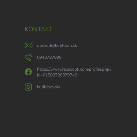
KONTAKT
obchod
@
kutildom.sk
0948787099
https://www.facebook.com/profile.php?
id=61583720870742
kutildom.sk/