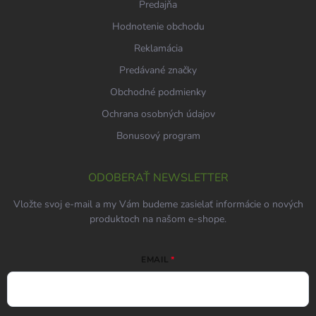
Predajňa
Hodnotenie obchodu
Reklamácia
Predávané značky
Obchodné podmienky
Ochrana osobných údajov
Bonusový program
ODOBERAŤ NEWSLETTER
Vložte svoj e-mail a my Vám budeme zasielať informácie o nových
produktoch na našom e-shope.
EMAIL