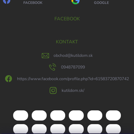
FACEBOOK
GOOGLE
FACEBOOK
KONTAKT
obchod
@
kutildom.sk
0948787099
https://www.facebook.com/profile.php?id=61583720870742
kutildom.sk/