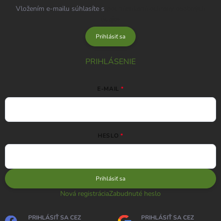
Vložením e-mailu súhlasíte s
podmienkami ochrany osobných
údajov
Prihlásiť sa
PRIHLÁSENIE
E-MAIL
HESLO
Prihlásiť sa
Nová registrácia
Zabudnuté heslo
PRIHLÁSIŤ SA CEZ
PRIHLÁSIŤ SA CEZ