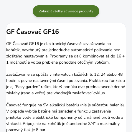
Zobraziť všetky súvisiace produkty
GF Časovač GF16
GF Časovač GF16 je elektronický časovač zavlažovania na
kohútik, navrhnutý pre jednoduché automatické polievanie bez
zložitého nastavovania. Programy sa dajú kombinovať až do 16 +
1 možností a voľba prebieha pohodlne otočným voličom.
Zavlažovanie sa spúšťa v intervaloch každých 6, 12, 24 alebo 48
hodín s pevne nastavenými časmi polievania. Praktickou funkciou
je aj "Easy garden" režim, ktorý ponúka dve prednastavené denné
závlahy (ráno a večer) pre vhodnejší zavlažovací cyklus.
Časovač funguje na 9V alkalickú batériu (nie je súčasťou balenia).
V prípade vybitia batérie má zariadenie funkciu zastavenia
prietoku vody a elektrické komponenty sú chránené proti vode a
vlhkosti. Pripojenie na kohútik je štandardné 3/4" a maximálny
pracovný tlak je 8 bar.