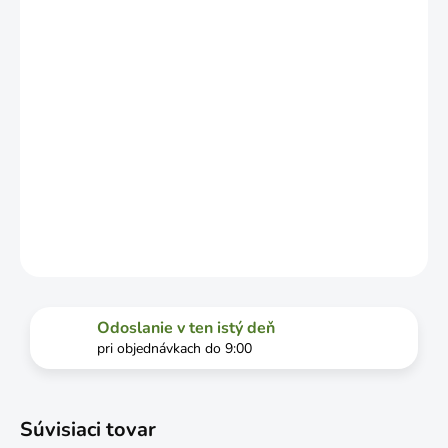
VYŤAŽENOSTI
DOPRAVCU.
MOŽNOSTI
DORUČENIA
−
+
Pridať do košíka
DETAILNÉ INFORMÁCIE
OPÝTAŤ SA
STRÁŽIŤ
Odoslanie v ten istý deň
pri objednávkach do 9:00
Súvisiaci tovar