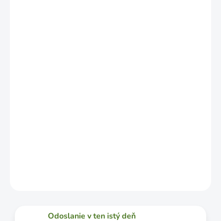
NAJPRAVDEPODOBNEJŠÍ
TERMÍN
DORUČENIA,
NO MÔŽE SA
LÍŠIŤ V
ZÁVISLOSTI
OD
VYŤAŽENOSTI
DOPRAVCU.
MOŽNOSTI
DORUČENIA
−
+
Pridať do košíka
DETAILNÉ INFORMÁCIE
OPÝTAŤ SA
STRÁŽIŤ
Odoslanie v ten istý deň