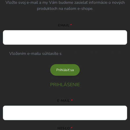
Vložte svoj e-mail a my Vám budeme zasielať informácie o nových
produktoch na našom e-shope.
EMAIL
Vložením e-mailu súhlasíte s
podmienkami ochrany osobných
údajov
Prihlásiť sa
PRIHLÁSENIE
E-MAIL
HESLO