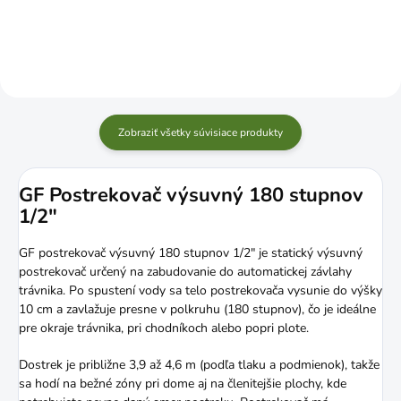
Zobraziť všetky súvisiace produkty
GF Postrekovač výsuvný 180 stupnov
1/2"
GF postrekovač výsuvný 180 stupnov 1/2" je statický výsuvný
postrekovač určený na zabudovanie do automatickej závlahy
trávnika. Po spustení vody sa telo postrekovača vysunie do výšky
10 cm a zavlažuje presne v polkruhu (180 stupnov), čo je ideálne
pre okraje trávnika, pri chodníkoch alebo popri plote.
Dostrek je približne 3,9 až 4,6 m (podľa tlaku a podmienok), takže
sa hodí na bežné zóny pri dome aj na členitejšie plochy, kde