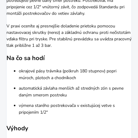
potrebujete pevne daný smer postreku. Postrekovač má
pripojenie cez 1/2" vnútorný závit, čo zodpovedá štandardu pri
montáži postrekovačov do vetiev závlahy.
V praxi oceníte aj presnejšie doladenie prietoku pomocou
nastavovacej skrutky (nerez) a základnú ochranu proti nečistotám
vďaka filtru pri tryske. Pre stabilnú prevádzku sa uvádza pracovný
tlak približne 1 až 3 bar.
Na čo sa hodí
okrajové pásy trávnika (polkruh 180 stupnov) popri
múroch, plotoch a chodníkoch
automatická závlaha menších až stredných zón s pevne
daným smerom postreku
výmena starého postrekovača v existujúcej vetve s
pripojením 1/2"
Výhody