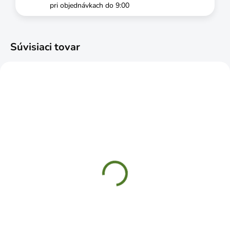
pri objednávkach do 9:00
Súvisiaci tovar
SKLADOM
ČAKÁME NASKLADNENIE
CELLFAST Hadica na
BAUPRO Hadica
mikrozávlahu 7,5m
pretkávaná premium 1"
25m 6 vrstiev
€15,99
€62,49
Do košíka
Do košíka