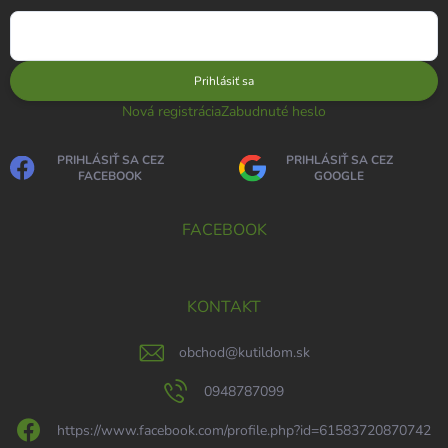
Prihlásiť sa
Nová registrácia
Zabudnuté heslo
PRIHLÁSIŤ SA CEZ
PRIHLÁSIŤ SA CEZ
FACEBOOK
GOOGLE
FACEBOOK
KONTAKT
obchod
@
kutildom.sk
0948787099
https://www.facebook.com/profile.php?id=61583720870742