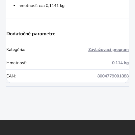
hmotnosť: cca 0,1141 kg
Dodatočné parametre
Kategória
:
Závlažovací program
Hmotnosť
:
0.114 kg
EAN
:
8004779001888
Z
á