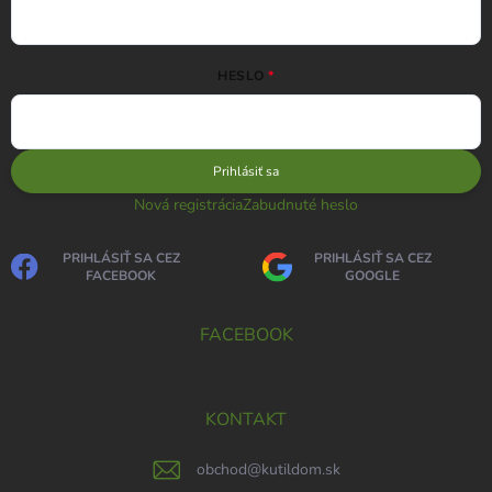
HESLO
Prihlásiť sa
Nová registrácia
Zabudnuté heslo
PRIHLÁSIŤ SA CEZ
PRIHLÁSIŤ SA CEZ
FACEBOOK
GOOGLE
FACEBOOK
KONTAKT
obchod
@
kutildom.sk