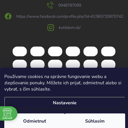
0948787099
https://www.facebook.com/profile.php?id=61583720870742
kutildom.sk/
Používame cookies na správne fungovanie webu a
zlepšovanie ponuky. Môžete ich prijať, odmietnuť alebo si
vybrať, s čím súhlasíte.
Copyright 2026
kutildom.sk
. Všetky práva vyhradené.
Upraviť nastavenie
Nastavenie
cookies
Vytvoril Shoptet
Zobraziť
Odmietnuť
Súhlasím