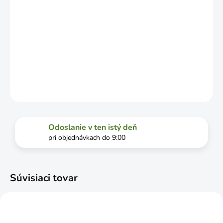
−
+
Pridať do košíka
DETAILNÉ INFORMÁCIE
OPÝTAŤ SA
STRÁŽIŤ
Odoslanie v ten istý deň
pri objednávkach do 9:00
Súvisiaci tovar