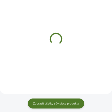
SKLADOM
SKLADOM
Rukavice PALAWAN 7"
Rukavice AROWANA
lytex nylon
Kalmia š. 7 S
€3,99
€1,49
Do košíka
Do košíka
Zobraziť všetky súvisiace produkty