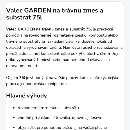
Valec GARDEN na trávnu zmes a
substrát 75l
Valec GARDEN na trávnu zmes a substrát 75l
je praktická
pomôcka na
rovnomerné rozmetanie
piesku, kompostu alebo
trávneho substrátu pri zakladaní trávnika, doseve, lokálnych
opravách a vyrovnávaní terénu. Namiesto ručného rozhadzovania
pomáha dosiahnuť konzistentnejšie pokrytie plochy, čím znižuje
riziko vynechaných miest alebo nadmerného dávkovania a
nerovnomerností.
Objem
75l
je vhodný aj na väčšie plochy, kde oceníte rýchlejšiu
prácu a jednoduchšiu manipuláciu.
Hlavné výhody
rovnomerné rozmetanie substrátu
vhodné pri zakladaní trávnika, oprave aj doseve
objem 75l pre pohodlnú prácu aj na väčšej ploche