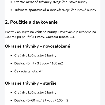
Staršie okrasné trávniky:
dvojklíčnolistové buriny
Trávnaté športoviská a ihriská:
dvojklíčnolistové buriny
2. Použitie a dávkovanie
Postrek aplikujte na
vzídené buriny
. Dávkovanie je uvedené na
100 m2
pri použití
3 l vody
.
Čakacia lehota:
AT.
Okrasné trávniky – novozaložené
Cieľ:
dvojklíčnolistové buriny
Dávka:
40 ml / 3 l vody / 100 m2
Čakacia lehota:
AT
Okrasné trávniky – staršie
Cieľ:
dvojklíčnolistové buriny
Dávka:
40–60 ml / 3 l vody / 100 m2