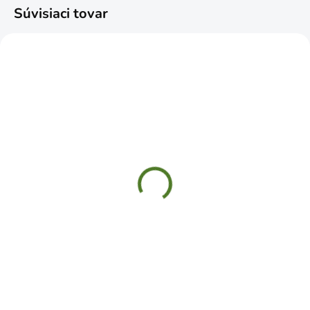
Súvisiaci tovar
SKLADOM
SKLADOM
Usmerňovač postreku
DiMartino GARDEN 12
standard
Postrekovač 11L
€6,79
€54,99
Do košíka
Do košíka