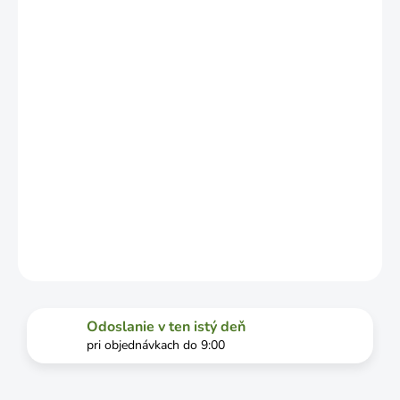
ZÁVISLOSTI
OD
VYŤAŽENOSTI
DOPRAVCU.
MOŽNOSTI
DORUČENIA
−
+
Pridať do košíka
Selektívny herbicíd
DETAILNÉ INFORMÁCIE
OPÝTAŤ SA
STRÁŽIŤ
Odoslanie v ten istý deň
pri objednávkach do 9:00