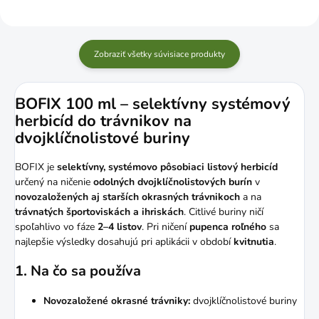
Zobraziť všetky súvisiace produkty
BOFIX 100 ml – selektívny systémový
herbicíd do trávnikov na
dvojklíčnolistové buriny
BOFIX je
selektívny, systémovo pôsobiaci listový herbicíd
určený na ničenie
odolných dvojklíčnolistových burín
v
novozaložených aj starších okrasných trávnikoch
a na
trávnatých športoviskách a ihriskách
. Citlivé buriny ničí
spoľahlivo vo fáze
2–4 listov
. Pri ničení
pupenca roľného
sa
najlepšie výsledky dosahujú pri aplikácii v období
kvitnutia
.
1. Na čo sa používa
Novozaložené okrasné trávniky:
dvojklíčnolistové buriny