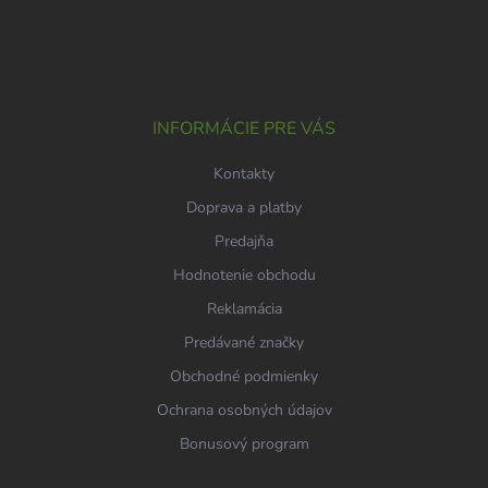
Z
á
p
ä
t
i
INFORMÁCIE PRE VÁS
e
Kontakty
Doprava a platby
Predajňa
Hodnotenie obchodu
Reklamácia
Predávané značky
Obchodné podmienky
Ochrana osobných údajov
Bonusový program