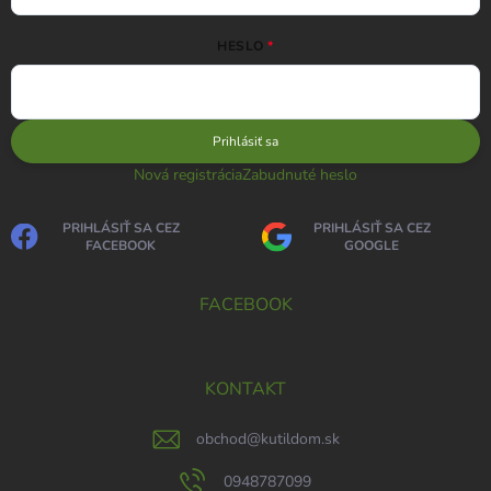
HESLO
Prihlásiť sa
Nová registrácia
Zabudnuté heslo
PRIHLÁSIŤ SA CEZ
PRIHLÁSIŤ SA CEZ
FACEBOOK
GOOGLE
FACEBOOK
KONTAKT
obchod
@
kutildom.sk
0948787099