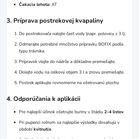
Čakacia lehota:
AT
3. Príprava postrekovej kvapaliny
Do postrekovača nalejte časť vody (napr. polovicu z 3 l).
Odmerajte potrebné množstvo prípravku BOFIX podľa
typu trávnika.
Prípravok vlejte do nádrže a dôkladne premiešajte.
Dolejte vodu na celkový objem 3 l a znovu premiešajte.
Postrek aplikujte rovnomerne na ošetrovanú plochu.
4. Odporúčania k aplikácii
Pre najlepší účinok ošetrujte buriny v štádiu
2–4 listov
.
Pri pupenci roľnom sa najlepšie výsledky dosahujú v
období
kvitnutia
.