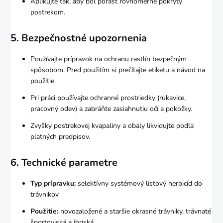
Aplikujte tak, aby bol porast rovnomerne pokrytý
postrekom.
5. Bezpečnostné upozornenia
Používajte prípravok na ochranu rastlín bezpečným
spôsobom. Pred použitím si prečítajte etiketu a návod na
použitie.
Pri práci používajte ochranné prostriedky (rukavice,
pracovný odev) a zabráňte zasiahnutiu očí a pokožky.
Zvyšky postrekovej kvapaliny a obaly likvidujte podľa
platných predpisov.
6. Technické parametre
Typ prípravku:
selektívny systémový listový herbicíd do
trávnikov
Použitie:
novozaložené a staršie okrasné trávniky, trávnaté
športoviská a ihriská