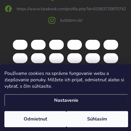
https://www.facebook.com/profile.php?id=61583720870742
kutildom.sk/
Používame cookies na správne fungovanie webu a
zlepšovanie ponuky. Môžete ich prijať, odmietnuť alebo si
vybrať, s čím súhlasíte.
Copyright 2026
kutildom.sk
. Všetky práva vyhradené.
Upraviť nastavenie
cookies
Nastavenie
Vytvoril Shoptet
Odmietnuť
Súhlasím