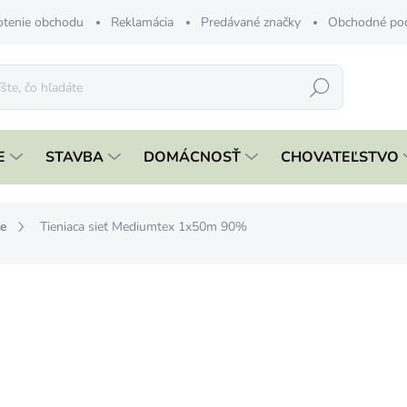
tenie obchodu
Reklamácia
Predávané značky
Obchodné po
Hľadať
E
STAVBA
DOMÁCNOSŤ
CHOVATEĽSTVO
te
Tieniaca sieť Mediumtex 1x50m 90%
ia
€77,99
€49,9
€40,64 bez DPH
Jednotková
€1 / 1 m