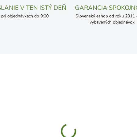
LANIE V TEN ISTÝ DEŇ
GARANCIA SPOKOJN
pri objednávkach do 9:00
Slovenský eshop od roku 2011 - 
vybavených objednávok
SKLADOM
SKL
rana na kmeň stromov
Chovateľské šesťhranné
la 6x80cm 3ks
pletivo Zn 25/1000mm 1