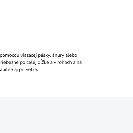
 pomocou viazacej pásky, šnúry alebo
riebežne po celej dĺžke a v rohoch a na
abilne aj pri vetre.