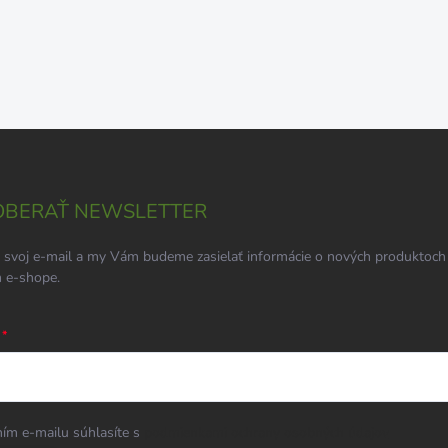
BERAŤ NEWSLETTER
 svoj e-mail a my Vám budeme zasielať informácie o nových produktoch
 e-shope.
ím e-mailu súhlasíte s
podmienkami ochrany osobných údajov