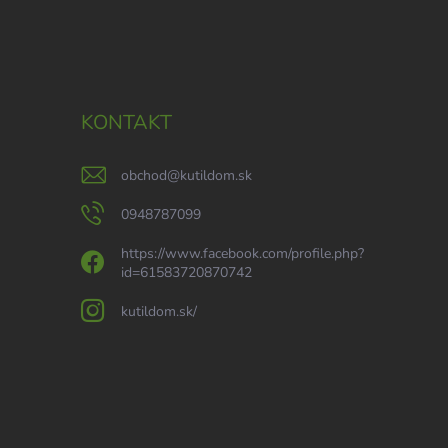
KONTAKT
obchod
@
kutildom.sk
0948787099
https://www.facebook.com/profile.php?
id=61583720870742
kutildom.sk/