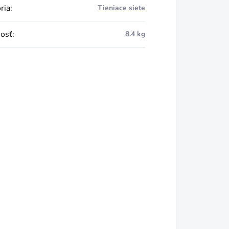
ria
:
Tieniace siete
osť
:
8.4 kg