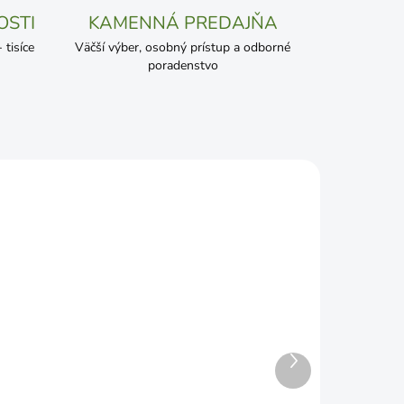
OSTI
KAMENNÁ PREDAJŇA
tisíce
Väčší výber, osobný prístup a odborné
poradenstvo
ADOM
SKLADOM
Ďalší
Chovateľské šesťhranné
produkt
0m
pletivo Zn+PVC