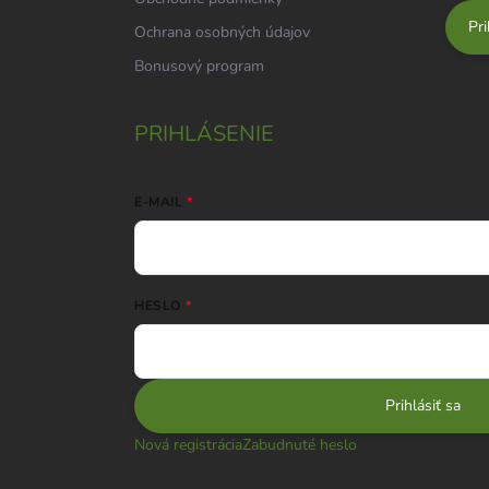
Pri
Ochrana osobných údajov
Bonusový program
PRIHLÁSENIE
E-MAIL
HESLO
Prihlásiť sa
Nová registrácia
Zabudnuté heslo