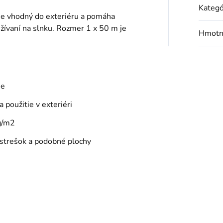
Kategó
 je vhodný do exteriéru a pomáha
užívaní na slnku. Rozmer 1 x 50 m je
Hmotn
ie
 použitie v exteriéri
g/m2
rístrešok a podobné plochy