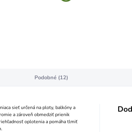
,99
€14,39
notková
Jednotková
3 / 1 ks
€1,44 / 1 m
:
cena:
Do košíka
Do košíka
Podobné (12)
Dod
niaca sieť určená na ploty, balkóny a
kromie a zároveň obmedziť prienik
priehľadnosť oplotenia a pomáha tlmiť
h.