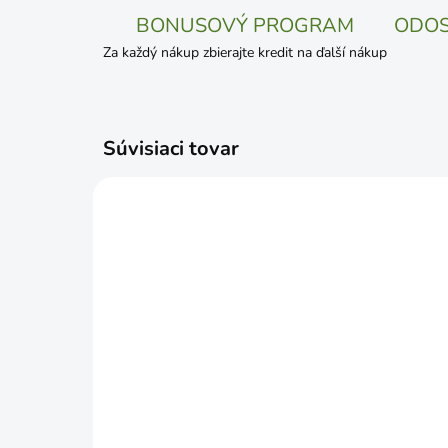
BONUSOVÝ PROGRAM
ODOS
Za každý nákup zbierajte kredit na ďalší nákup
Súvisiaci tovar
SKLADOM
Chovateľské šesťhranné
Och
pletivo Zn+PVC
bie