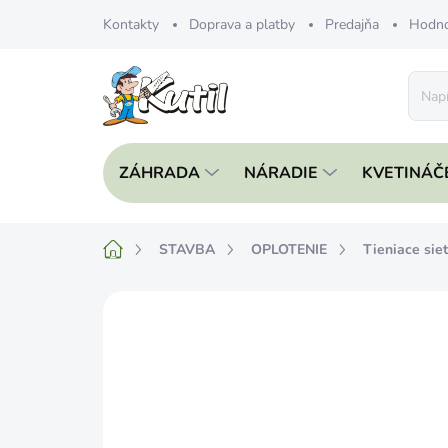
Prejsť
Kontakty
Doprava a platby
Predajňa
Hodno
na
obsah
ZÁHRADA
NÁRADIE
KVETINÁČ
Domov
STAVBA
OPLOTENIE
Tieniace sie
1 hodnotenie
Podrobnosti hodnoten
DOPREDAJ