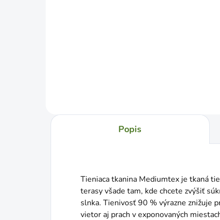
13/1000mm25m
€3
€38,99
Jed
€1,3
cena
Jednotková
€1,56 / 1 m
cena:
Do košíka
Popis
Tieniaca tkanina Mediumtex je tkaná tie
terasy všade tam, kde chcete zvýšiť sú
slnka. Tienivosť 90 % výrazne znižuje 
vietor aj prach v exponovaných miestac