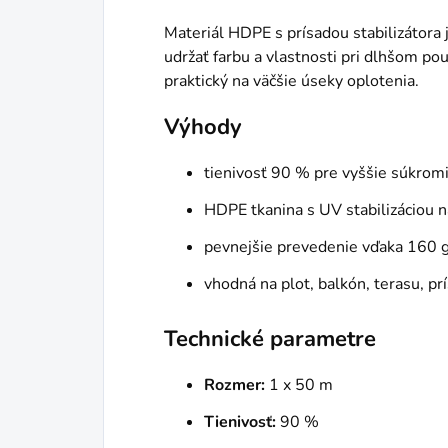
Materiál HDPE s prísadou stabilizátora
udržať farbu a vlastnosti pri dlhšom po
praktický na väčšie úseky oplotenia.
Výhody
tienivosť 90 % pre vyššie súkrom
HDPE tkanina s UV stabilizáciou na
pevnejšie prevedenie vďaka 160 
vhodná na plot, balkón, terasu, p
Technické parametre
Rozmer:
1 x 50 m
Tienivosť:
90 %