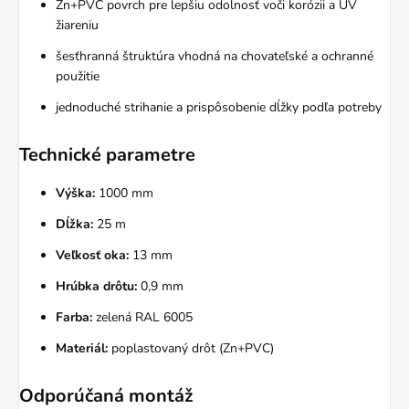
Zn+PVC povrch pre lepšiu odolnosť voči korózii a UV
žiareniu
šesťhranná štruktúra vhodná na chovateľské a ochranné
použitie
jednoduché strihanie a prispôsobenie dĺžky podľa potreby
Technické parametre
Výška:
1000 mm
Dĺžka:
25 m
Veľkosť oka:
13 mm
Hrúbka drôtu:
0,9 mm
Farba:
zelená RAL 6005
Materiál:
poplastovaný drôt (Zn+PVC)
Odporúčaná montáž