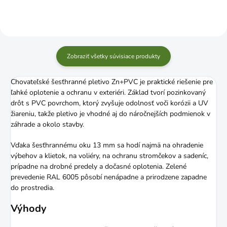
Zobraziť všetky súvisiace produkty
Chovateľské šesťhranné pletivo Zn+PVC je praktické riešenie pre
ľahké oplotenie a ochranu v exteriéri. Základ tvorí pozinkovaný
drôt s PVC povrchom, ktorý zvyšuje odolnosť voči korózii a UV
žiareniu, takže pletivo je vhodné aj do náročnejších podmienok v
záhrade a okolo stavby.
Vďaka šesťhrannému oku 13 mm sa hodí najmä na ohradenie
výbehov a klietok, na voliéry, na ochranu stromčekov a sadeníc,
prípadne na drobné predely a dočasné oplotenia. Zelené
prevedenie RAL 6005 pôsobí nenápadne a prirodzene zapadne
do prostredia.
Výhody