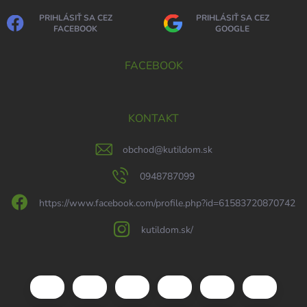
PRIHLÁSIŤ SA CEZ
PRIHLÁSIŤ SA CEZ
FACEBOOK
GOOGLE
FACEBOOK
KONTAKT
obchod
@
kutildom.sk
0948787099
https://www.facebook.com/profile.php?id=61583720870742
kutildom.sk/