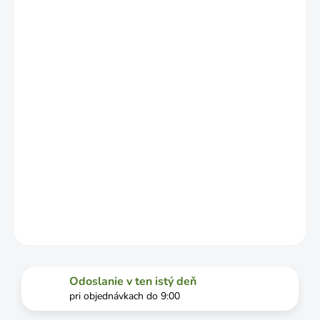
NO MÔŽE SA
LÍŠIŤ V
ZÁVISLOSTI
OD
VYŤAŽENOSTI
DOPRAVCU.
MOŽNOSTI
DORUČENIA
−
+
Pridať do košíka
DETAILNÉ INFORMÁCIE
OPÝTAŤ SA
STRÁŽIŤ
Odoslanie v ten istý deň
pri objednávkach do 9:00