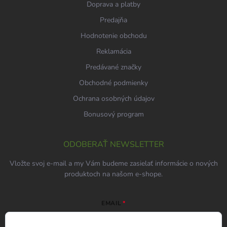
Doprava a platby
Predajňa
Hodnotenie obchodu
Reklamácia
Predávané značky
Obchodné podmienky
Ochrana osobných údajov
Bonusový program
ODOBERAŤ NEWSLETTER
Vložte svoj e-mail a my Vám budeme zasielať informácie o nových
produktoch na našom e-shope.
EMAIL