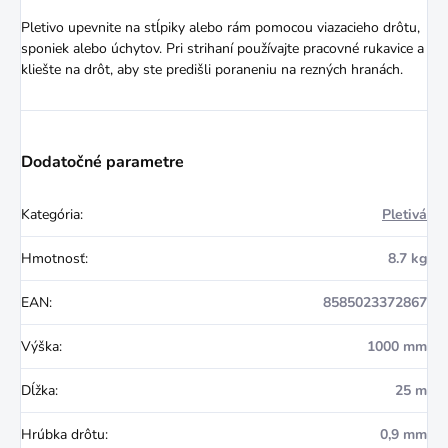
Pletivo upevnite na stĺpiky alebo rám pomocou viazacieho drôtu,
sponiek alebo úchytov. Pri strihaní používajte pracovné rukavice a
kliešte na drôt, aby ste predišli poraneniu na rezných hranách.
Dodatočné parametre
Kategória
:
Pletivá
Hmotnosť
:
8.7 kg
EAN
:
8585023372867
Výška
:
1000 mm
Dĺžka
:
25 m
Hrúbka drôtu
:
0,9 mm