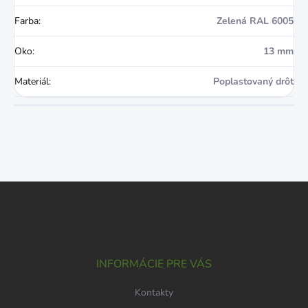
Farba
:
Zelená RAL 6005
Oko
:
13 mm
Materiál
:
Poplastovaný drôt
Z
á
p
ä
t
i
INFORMÁCIE PRE VÁS
e
Kontakty