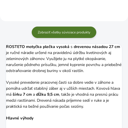
Zobraziť všetky súvisiace produkty
ROSTETO motyčka plečka vysoká
s
drevenou násadou 27 cm
je ručné náradie určené na pravidelnú údržbu kvetinových aj
zeleninových záhonov. Využijete ju na plytké okopávanie,
narušenie pôdneho prísušku, jemné kyprenie povrchu a priebežné
odstraňovanie drobnej buriny v okolí rastlín.
Vysoké prevedenie pracovnej časti sa dobre vedie v záhone a
pomáha udržať stabilný záber aj v užších miestach. Kovová hlava
má
šírku 7 cm
a
dĺžku 9,5 cm
, takže je vhodná na presnú prácu
medzi rastlinami. Drevená násada príjemne sedí v ruke a je
praktická na bežné používanie počas sezóny.
Hlavné výhody