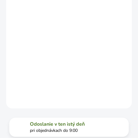
DORUČENIA,
NO MÔŽE SA
LÍŠIŤ V
ZÁVISLOSTI
OD
VYŤAŽENOSTI
DOPRAVCU.
MOŽNOSTI
DORUČENIA
−
+
Pridať do košíka
DETAILNÉ INFORMÁCIE
OPÝTAŤ SA
STRÁŽIŤ
Odoslanie v ten istý deň
pri objednávkach do 9:00