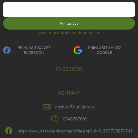
Prihlásiť sa
Nová registrácia
Zabudnuté heslo
PRIHLÁSIŤ SA CEZ
PRIHLÁSIŤ SA CEZ
FACEBOOK
GOOGLE
FACEBOOK
KONTAKT
obchod
@
kutildom.sk
0948787099
https://www.facebook.com/profile.php?id=61583720870742