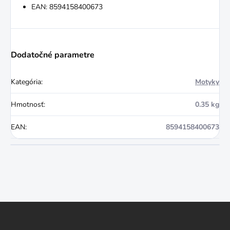
EAN: 8594158400673
Dodatočné parametre
Kategória
:
Motyky
Hmotnosť
:
0.35 kg
EAN
:
8594158400673
Z
á
p