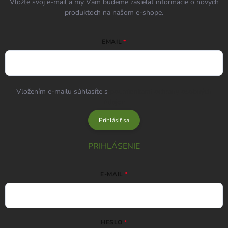
Vložte svoj e-mail a my Vám budeme zasielať informácie o nových
produktoch na našom e-shope.
EMAIL
Vložením e-mailu súhlasíte s
podmienkami ochrany osobných
údajov
Prihlásiť sa
PRIHLÁSENIE
E-MAIL
HESLO