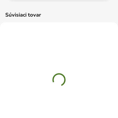
Súvisiaci tovar
SKLADOM
ČAKÁME NASKLADNENIE
Rukavice gumené M
Gumáky čižmy čierne č.
45
€1,69
€12,49
Do košíka
Do košíka