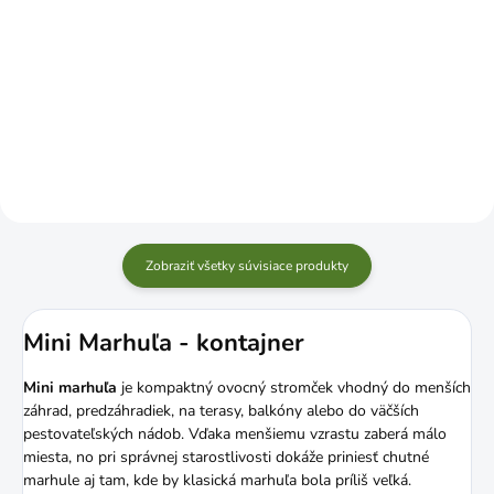
Do košíka
Do košíka
Zobraziť všetky súvisiace produkty
Mini Marhuľa - kontajner
Mini marhuľa
je kompaktný ovocný stromček vhodný do menších
záhrad, predzáhradiek, na terasy, balkóny alebo do väčších
pestovateľských nádob. Vďaka menšiemu vzrastu zaberá málo
miesta, no pri správnej starostlivosti dokáže priniesť chutné
marhule aj tam, kde by klasická marhuľa bola príliš veľká.