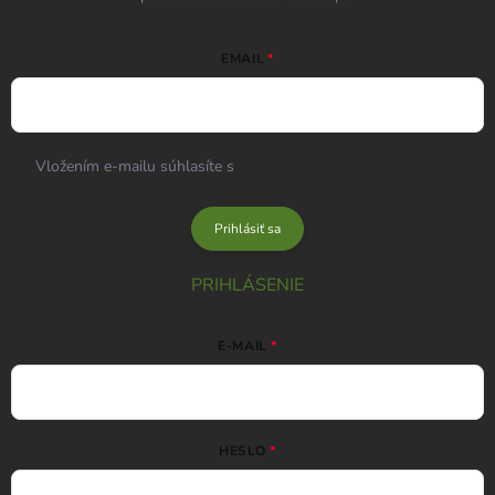
EMAIL
Vložením e-mailu súhlasíte s
podmienkami ochrany osobných
údajov
Prihlásiť sa
PRIHLÁSENIE
E-MAIL
HESLO