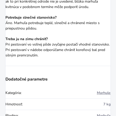
ak to pri konkrétnej odrode nie je uvedené, blízka marhuľa
kvitnúca v podobnom termíne môže podporiť úrodu.
Potrebuje slnečné stanovisko?
Áno. Marhuľa potrebuje teplé, slnečné a chránené miesto s
priepustnou pôdou.
Treba ju na zimu chrániť?
Pri pestovaní vo voľnej pôde zvyčajne postačí vhodné stanovisko.
Pri pestovaní v nádobe odporúčame chrániť koreňový bal pred
silným premrznutím.
Dodatočné parametre
Kategória
:
Marhule
Hmotnosť
:
7 kg
Plodina
:
Marhuľa