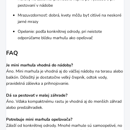
pestovaní v nádobe
Mrazuvzdornosť: dobrá, kvety môžu byť citlivé na neskoré
jarné mrazy
Opelenie: podľa konkrétnej odrody, pri neistote
odporúčame blízku marhuľu ako opeľovač
FAQ
Je mini marhuľa vhodná do nádoby?
Áno. Mini marhuľa je vhodná aj do väčšej nádoby na terasu alebo
balkón. Dôležitý je dostatočne veľký črepník, odtok vody,
pravidelná zálievka a prihnojovanie.
Dá sa pestovať v malej záhrade?
Áno. Vďaka kompaktnému rastu je vhodná aj do menších záhrad
alebo predzáhradiek.
Potrebuje mini marhuľa opeľovača?
Záleží od konkrétnej odrody. Mnohé marhule sú samoopelivé, no