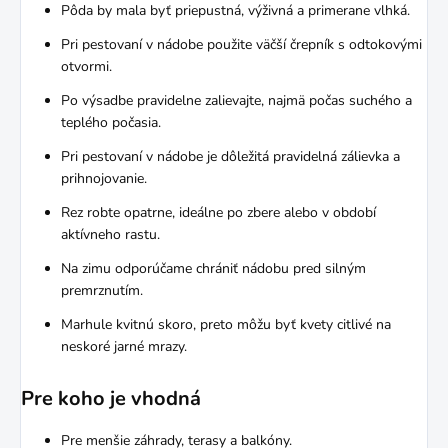
Pôda by mala byť priepustná, výživná a primerane vlhká.
Pri pestovaní v nádobe použite väčší črepník s odtokovými
otvormi.
Po výsadbe pravidelne zalievajte, najmä počas suchého a
teplého počasia.
Pri pestovaní v nádobe je dôležitá pravidelná zálievka a
prihnojovanie.
Rez robte opatrne, ideálne po zbere alebo v období
aktívneho rastu.
Na zimu odporúčame chrániť nádobu pred silným
premrznutím.
Marhule kvitnú skoro, preto môžu byť kvety citlivé na
neskoré jarné mrazy.
Pre koho je vhodná
Pre menšie záhrady, terasy a balkóny.