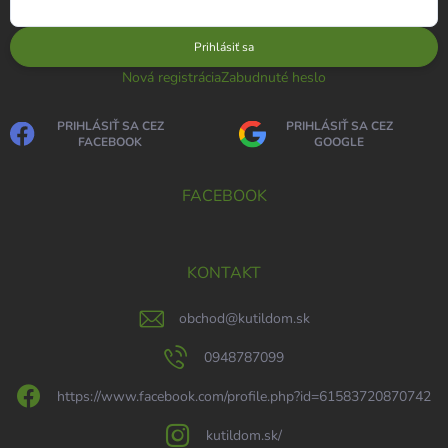
Prihlásiť sa
Nová registrácia
Zabudnuté heslo
PRIHLÁSIŤ SA CEZ
PRIHLÁSIŤ SA CEZ
FACEBOOK
GOOGLE
FACEBOOK
KONTAKT
obchod
@
kutildom.sk
0948787099
https://www.facebook.com/profile.php?id=61583720870742
kutildom.sk/