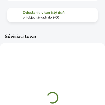
Odoslanie v ten istý deň
pri objednávkach do 9:00
Súvisiaci tovar
ČAKÁME NASKLADNENIE
ČAKÁME NASKLADNENIE
Sieť proti vtákom
Sieť proti vtákom
2x250m
4x100m
€97,99
€133,99