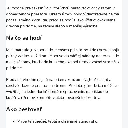
Je vhodná pre zákazníkov, ktorí chcú pestovať ovocný strom v
obmedzenom priestore. Okrem úrody pôsobí dekoratívne najmä
počas jarného kvitnutia, preto sa hodí aj ako úžitkovo-okrasná
drevina pri dome, na terase alebo v menšej výsadbe.
Na čo sa hodí
Mini marhuľa je vhodná do menších priestorov, kde chcete spojiť
pekný vzhľad s úžitkom. Hodí sa do väčšej nádoby na terasu, do
malej záhrady, ku chodníku alebo ako solitérny ovocný stromček
pri dome.
Plody sú vhodné najmä na priamy konzum. Najlepšie chutia
čerstvé, dozreté priamo na strome. Pri dobrej úrode ich môžete
využiť aj na jednoduché domáce spracovanie, napríklad do
koláčov, džemov, kompótov alebo ovocných dezertov.
Ako pestovať
Vyberte slnečné, teplé a chránené stanovisko.