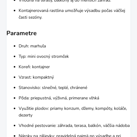
Vhodná na terasy, balkóny aj do menších záhrad.
Kontajnerovaná rastlina umožňuje výsadbu počas väčšej
časti sezóny.
Parametre
Druh: marhuľa
Typ: mini ovocný stromček
Koreň: kontajner
Vzrast: kompaktný
Stanovisko: slnečné, teplé, chránené
Pôda: priepustná, výživná, primerane vlhká
Využitie plodov: priamy konzum, džemy, kompóty, koláče,
dezerty
Vhodné pestovanie: záhrada, terasa, balkón, väčšia nádoba
Nároky na zálievku: pravidelná najmä po výsadbe a pri