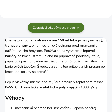
Zobraziť všetky súvisiace produkty
Chemstop Ecofix proti mravcom 150 ml tuba
je
nevysýchavý,
transparentný lep
na mechanickú ochranu pred mravcami a
ďalším lezúcim hmyzom. Používa sa na vytvorenie
lepovej
bariéry
na kmeni stromu alebo na pripravené podklady (fólia,
papierový pás), prípadne na výrobu feromónových, vizuálnych a
bariérových lapačov. Škodcovia sa na lep prilepia a ich presun po
kmeni do koruny sa preruší.
Lep je viskózny, mierne opalizujúci a pracuje v teplotnom rozsahu
0–55 °C
. Účinná látka je
ataktický polypropylén 1000 g/kg
.
Výhody
mechanická ochrana bez insekticídov (lepová bariéra)