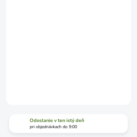
NO MÔŽE SA
LÍŠIŤ V
ZÁVISLOSTI
OD
VYŤAŽENOSTI
DOPRAVCU.
MOŽNOSTI
DORUČENIA
−
+
Pridať do košíka
nevysychavý lep
DETAILNÉ INFORMÁCIE
OPÝTAŤ SA
STRÁŽIŤ
Odoslanie v ten istý deň
pri objednávkach do 9:00