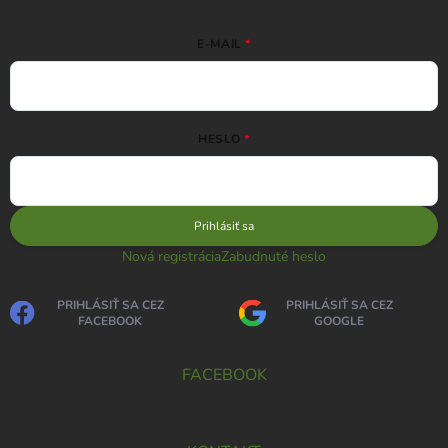
E-MAIL
HESLO
Prihlásiť sa
Nová registrácia
Zabudnuté heslo
PRIHLÁSIŤ SA CEZ
PRIHLÁSIŤ SA CEZ
FACEBOOK
GOOGLE
FACEBOOK