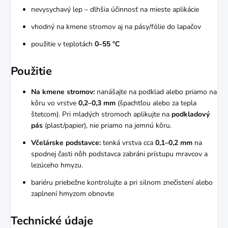
nevysychavý lep – dlhšia účinnosť na mieste aplikácie
vhodný na kmene stromov aj na pásy/fólie do lapačov
použitie v teplotách
0–55 °C
Použitie
Na kmene stromov:
nanášajte na podklad alebo priamo na
kôru vo vrstve
0,2–0,3 mm
(špachtľou alebo za tepla
štetcom). Pri mladých stromoch aplikujte na
podkladový
pás
(plast/papier), nie priamo na jemnú kôru.
Včelárske podstavce:
tenká vrstva cca
0,1–0,2 mm
na
spodnej časti nôh podstavca zabráni prístupu mravcov a
lezúceho hmyzu.
bariéru priebežne kontrolujte a pri silnom znečistení alebo
zaplnení hmyzom obnovte
Technické údaje