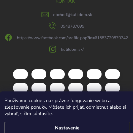
KONTAKT
obchod
@
kutildom.sk
0948787099
https://www.facebook.com/profile.php?id=61583720870742
kutildom.sk/
Používame cookies na správne fungovanie webu a
zlepšovanie ponuky. Môžete ich prijať, odmietnuť alebo si
vybrať, s čím súhlasíte.
Copyright 2026
kutildom.sk
. Všetky práva vyhradené.
Upraviť nastavenie
Nastavenie
cookies