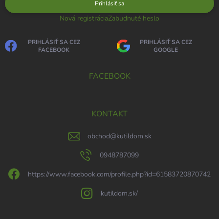
Prihlásiť sa
Nová registrácia
Zabudnuté heslo
PRIHLÁSIŤ SA CEZ
PRIHLÁSIŤ SA CEZ
FACEBOOK
GOOGLE
FACEBOOK
KONTAKT
obchod
@
kutildom.sk
0948787099
https://www.facebook.com/profile.php?id=61583720870742
kutildom.sk/