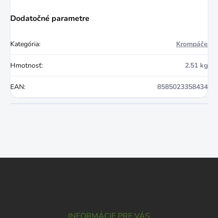
Dodatočné parametre
Kategória
:
Krompáče
Hmotnosť
:
2.51 kg
EAN
:
8585023358434
Z
á
p
ä
t
i
INFORMÁCIE PRE VÁS