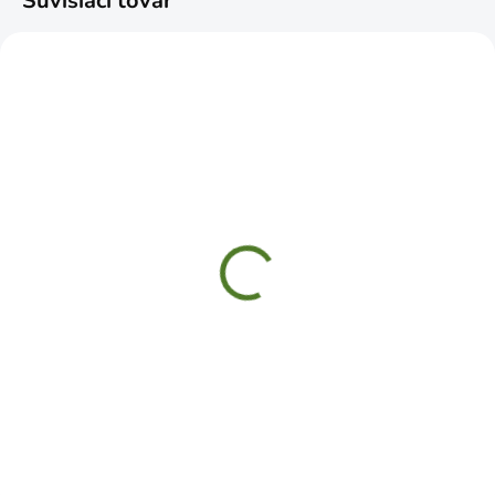
Súvisiaci tovar
NOVINKA
SKLADOM
SKLADOM
Rýľ výkopový bez
CELLFAST Rýľ
násady
odvodňovací štychár
1,9kg
€6,99
€22,19
Do košíka
Do košíka