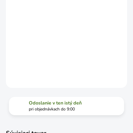
OD
VYŤAŽENOSTI
DOPRAVCU.
MOŽNOSTI
DORUČENIA
−
+
Pridať do košíka
DETAILNÉ INFORMÁCIE
OPÝTAŤ SA
STRÁŽIŤ
Odoslanie v ten istý deň
pri objednávkach do 9:00