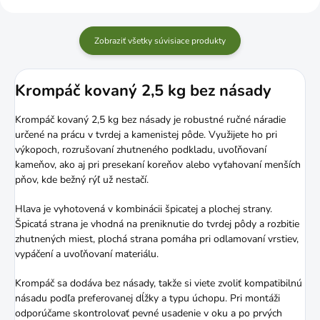
Zobraziť všetky súvisiace produkty
Krompáč kovaný 2,5 kg bez násady
Krompáč kovaný 2,5 kg bez násady je robustné ručné náradie
určené na prácu v tvrdej a kamenistej pôde. Využijete ho pri
výkopoch, rozrušovaní zhutneného podkladu, uvoľňovaní
kameňov, ako aj pri presekaní koreňov alebo vyťahovaní menších
pňov, kde bežný rýľ už nestačí.
Hlava je vyhotovená v kombinácii špicatej a plochej strany.
Špicatá strana je vhodná na preniknutie do tvrdej pôdy a rozbitie
zhutnených miest, plochá strana pomáha pri odlamovaní vrstiev,
vypáčení a uvoľňovaní materiálu.
Krompáč sa dodáva bez násady, takže si viete zvoliť kompatibilnú
násadu podľa preferovanej dĺžky a typu úchopu. Pri montáži
odporúčame skontrolovať pevné usadenie v oku a po prvých