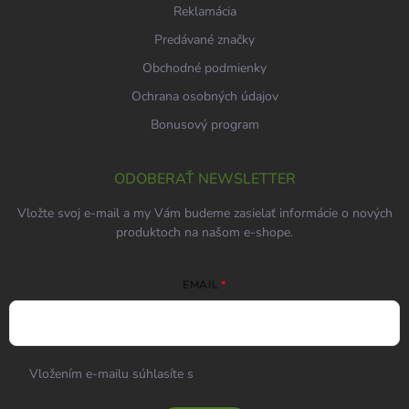
Reklamácia
Predávané značky
Obchodné podmienky
Ochrana osobných údajov
Bonusový program
ODOBERAŤ NEWSLETTER
Vložte svoj e-mail a my Vám budeme zasielať informácie o nových
produktoch na našom e-shope.
EMAIL
Vložením e-mailu súhlasíte s
podmienkami ochrany osobných
údajov