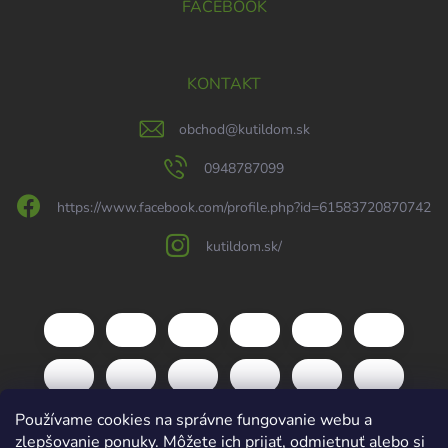
FACEBOOK
KONTAKT
obchod
@
kutildom.sk
0948787099
https://www.facebook.com/profile.php?id=61583720870742
kutildom.sk/
Používame cookies na správne fungovanie webu a
zlepšovanie ponuky. Môžete ich prijať, odmietnuť alebo si