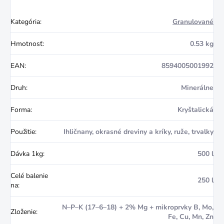
Kategória
:
Granulované
Hmotnosť
:
0.53 kg
EAN
:
8594005001992
Druh
:
Minerálne
Forma
:
Kryštalická
Použitie
:
Ihličnany, okrasné dreviny a kríky, ruže, trvalky
Dávka 1kg
:
500 l
Celé balenie
250 l
na
:
N–P–K (17–6–18) + 2% Mg + mikroprvky B, Mo,
Zloženie
:
Fe, Cu, Mn, Zn