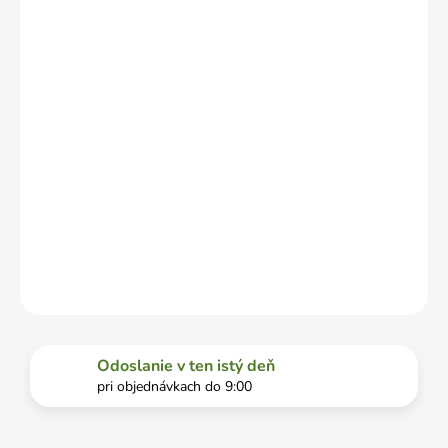
ZÁVISLOSTI
OD
VYŤAŽENOSTI
DOPRAVCU.
MOŽNOSTI
DORUČENIA
−
+
Pridať do košíka
DETAILNÉ INFORMÁCIE
OPÝTAŤ SA
STRÁŽIŤ
Odoslanie v ten istý deň
pri objednávkach do 9:00