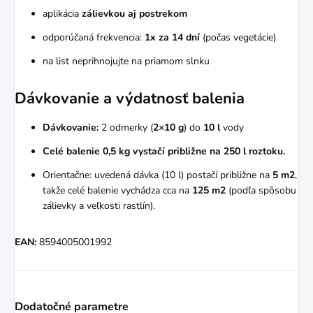
aplikácia
zálievkou aj postrekom
odporúčaná frekvencia:
1x za 14 dní
(počas vegetácie)
na list neprihnojujte na priamom slnku
Dávkovanie a výdatnosť balenia
Dávkovanie:
2 odmerky (
2×10 g
) do
10 l
vody
Celé balenie 0,5 kg vystačí približne na 250 l roztoku.
Orientačne: uvedená dávka (10 l) postačí približne na
5 m2
,
takže celé balenie vychádza cca na
125 m2
(podľa spôsobu
zálievky a veľkosti rastlín).
EAN:
8594005001992
Dodatočné parametre