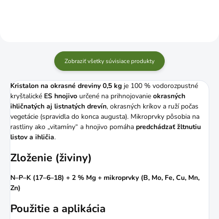
Zobraziť všetky súvisiace produkty
Kristalon na okrasné dreviny 0,5 kg
je 100 % vodorozpustné
kryštalické
ES hnojivo
určené na prihnojovanie
okrasných
ihličnatých aj listnatých drevín
, okrasných kríkov a ruží počas
vegetácie (spravidla do konca augusta). Mikroprvky pôsobia na
rastliny ako „vitamíny“ a hnojivo pomáha
predchádzať žltnutiu
listov a ihličia
.
Zloženie (živiny)
N–P–K (17–6–18) + 2 % Mg + mikroprvky (B, Mo, Fe, Cu, Mn,
Zn)
Použitie a aplikácia