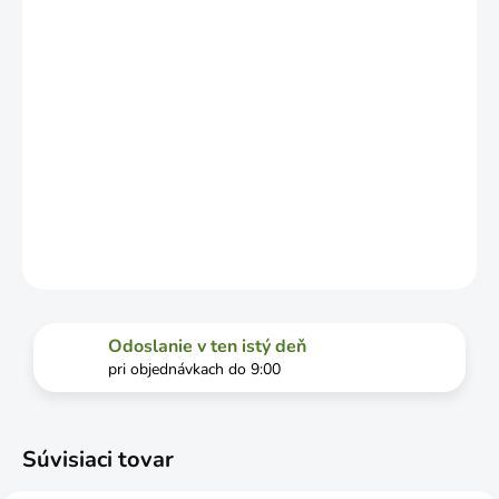
DOPRAVCU.
MOŽNOSTI
DORUČENIA
−
+
Pridať do košíka
DETAILNÉ INFORMÁCIE
OPÝTAŤ SA
STRÁŽIŤ
Odoslanie v ten istý deň
pri objednávkach do 9:00
Súvisiaci tovar