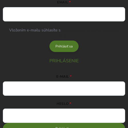
EMAIL
Vložením e-mailu súhlasíte s
podmienkami ochrany osobných
údajov
Prihlásiť sa
PRIHLÁSENIE
E-MAIL
HESLO