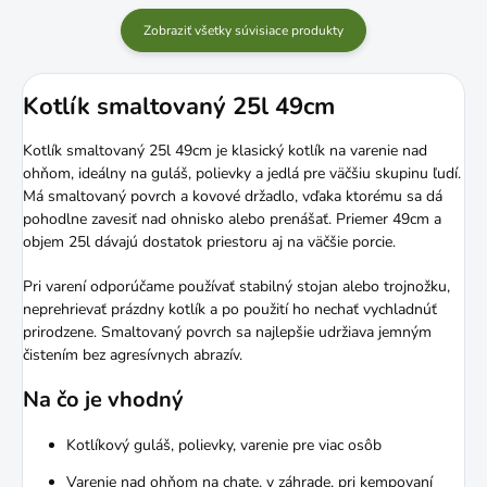
Zobraziť všetky súvisiace produkty
Kotlík smaltovaný 25l 49cm
Kotlík smaltovaný 25l 49cm je klasický kotlík na varenie nad
ohňom, ideálny na guláš, polievky a jedlá pre väčšiu skupinu ľudí.
Má smaltovaný povrch a kovové držadlo, vďaka ktorému sa dá
pohodlne zavesiť nad ohnisko alebo prenášať. Priemer 49cm a
objem 25l dávajú dostatok priestoru aj na väčšie porcie.
Pri varení odporúčame používať stabilný stojan alebo trojnožku,
neprehrievať prázdny kotlík a po použití ho nechať vychladnúť
prirodzene. Smaltovaný povrch sa najlepšie udržiava jemným
čistením bez agresívnych abrazív.
Na čo je vhodný
Kotlíkový guláš, polievky, varenie pre viac osôb
Varenie nad ohňom na chate, v záhrade, pri kempovaní