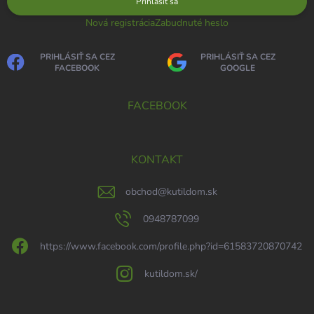
Prihlásiť sa
Nová registrácia
Zabudnuté heslo
PRIHLÁSIŤ SA CEZ
PRIHLÁSIŤ SA CEZ
FACEBOOK
GOOGLE
FACEBOOK
KONTAKT
obchod
@
kutildom.sk
0948787099
https://www.facebook.com/profile.php?id=61583720870742
kutildom.sk/