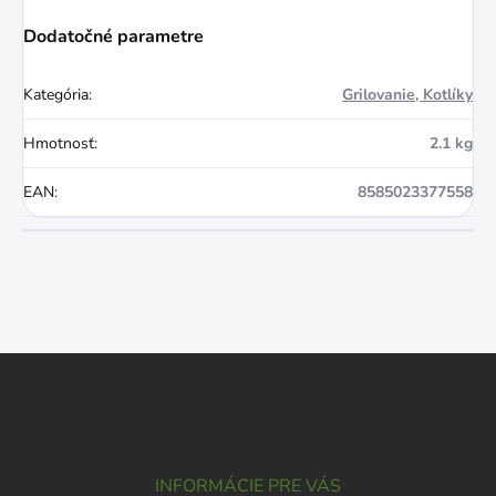
Dodatočné parametre
Kategória
:
Grilovanie, Kotlíky
Hmotnosť
:
2.1 kg
EAN
:
8585023377558
Z
á
p
ä
t
i
INFORMÁCIE PRE VÁS