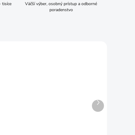
tisíce
Väčší výber, osobný prístup a odborné
poradenstvo
Ďalší
ADOM
SKLADOM
produkt
Kotlík smaltovaný 20l 47cm
€29,99