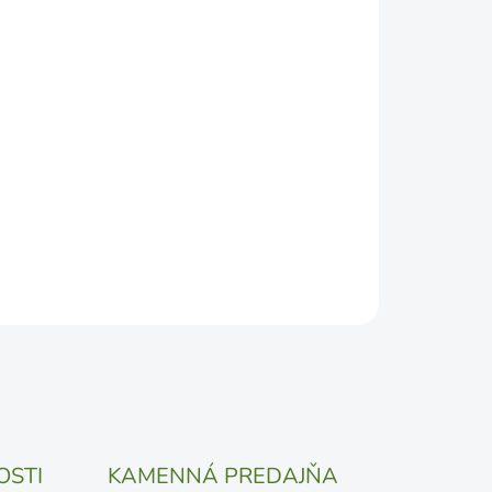
2026
DEPODOBNEJŠÍ TERMÍN DORUČENIA, NO MÔŽE SA
ŽENOSTI DOPRAVCU.
Pridať do košíka
OSTI
KAMENNÁ PREDAJŇA