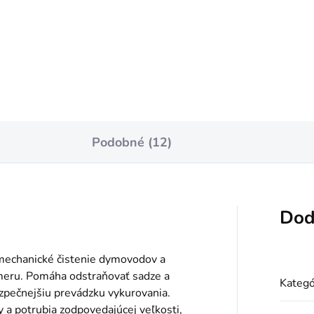
Do košíka
Jednotková
€5,49 / 1 l
cena:
Do košíka
Podobné (12)
Dod
mechanické čistenie dymovodov a
eru. Pomáha odstraňovať sadze a
Kategó
ezpečnejšiu prevádzku vykurovania.
 potrubia zodpovedajúcej veľkosti,