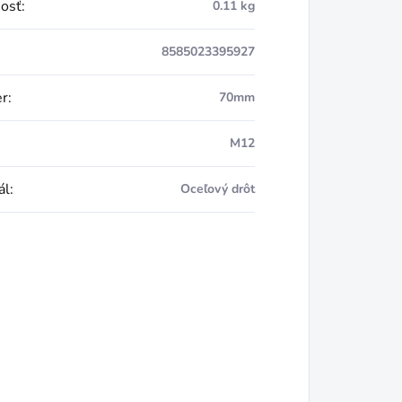
osť
:
0.11 kg
8585023395927
er
:
70mm
M12
ál
:
Oceľový drôt