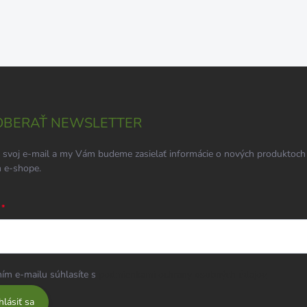
BERAŤ NEWSLETTER
 svoj e-mail a my Vám budeme zasielať informácie o nových produktoch
 e-shope.
ím e-mailu súhlasíte s
podmienkami ochrany osobných údajov
hlásiť sa