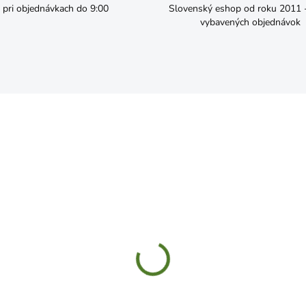
pri objednávkach do 9:00
Slovenský eshop od roku 2011 - 
vybavených objednávok
SKLADOM
SKL
vica smalt s ušami 43cm
FÉNIX Tekutý podpaľovač
1000ml
2,99
€5,49