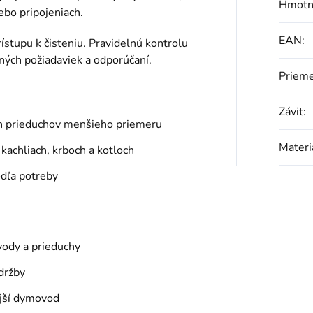
Hmotn
ebo pripojeniach.
EAN
:
stupu k čisteniu. Pravidelnú kontrolu
tných požiadaviek a odporúčaní.
Priem
Závit
:
h prieduchov menšieho priemeru
Materi
 kachliach, krboch a kotloch
dľa potreby
ody a prieduchy
údržby
ejší dymovod