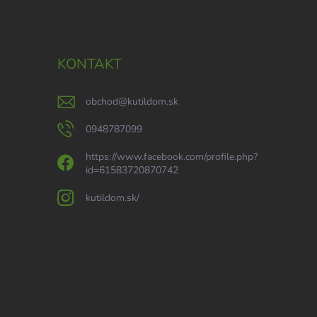
KONTAKT
obchod
@
kutildom.sk
0948787099
https://www.facebook.com/profile.php?
id=61583720870742
kutildom.sk/