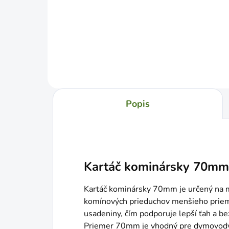
Do košíka
Popis
Kartáč kominársky 70mm
Kartáč kominársky 70mm je určený na 
komínových prieduchov menšieho priem
usadeniny, čím podporuje lepší ťah a b
Priemer 70mm je vhodný pre dymovody a