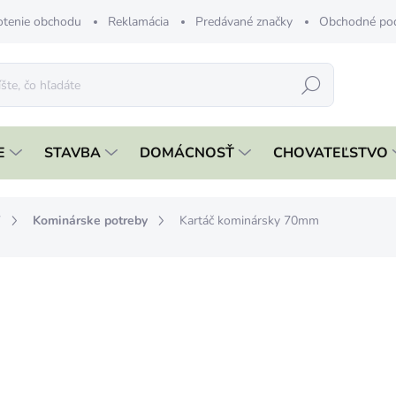
tenie obchodu
Reklamácia
Predávané značky
Obchodné po
Hľadať
E
STAVBA
DOMÁCNOSŤ
CHOVATEĽSTVO
Y
Kominárske potreby
Kartáč kominársky 70mm
nia
ZNAČKA:
STREND PRO
€2,59
€2,11 bez DPH
Jednotková
SKLADOM
cena: