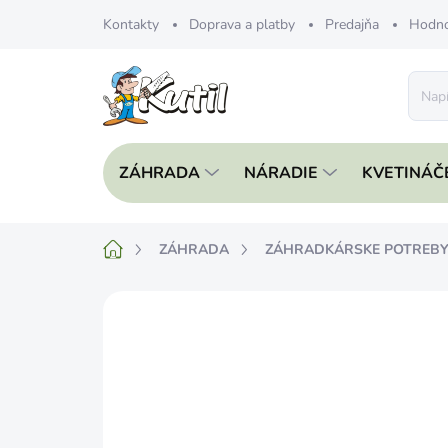
Prejsť
Kontakty
Doprava a platby
Predajňa
Hodno
na
obsah
ZÁHRADA
NÁRADIE
KVETINÁČ
Domov
ZÁHRADA
ZÁHRADKÁRSKE POTREB
Neohodnotené
Podrobnosti hodnote