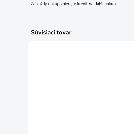
Za každý nákup zbierajte kredit na ďalší nákup
Súvisiaci tovar
SKLADOM
KEMPER Varič na Propán-
Pan
Bután
€2
€39,99