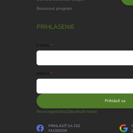
Bonusový program
PRIHLÁSENIE
E-MAIL
HESLO
Prihlásiť sa
Nová registrácia
Zabudnuté heslo
PRIHLÁSIŤ SA CEZ
FACEBOOK