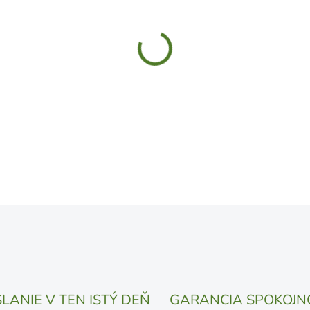
MÔŽEME DORUČIŤ DO:
11.8.
UVEDENÝ DÁTUM JE NAJPRAV
LÍŠIŤ V ZÁVISLOSTI OD VYŤA
MOŽNOSTI DORUČENIA
−
+
DETAILNÉ INFORMÁCIE
OPÝTAŤ SA
STRÁŽIŤ
LANIE V TEN ISTÝ DEŇ
GARANCIA SPOKOJN