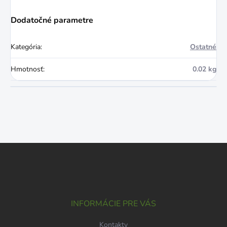
Dodatočné parametre
Kategória
:
Ostatné
Hmotnosť
:
0.02 kg
Z
á
p
ä
t
i
INFORMÁCIE PRE VÁS
e
Kontakty