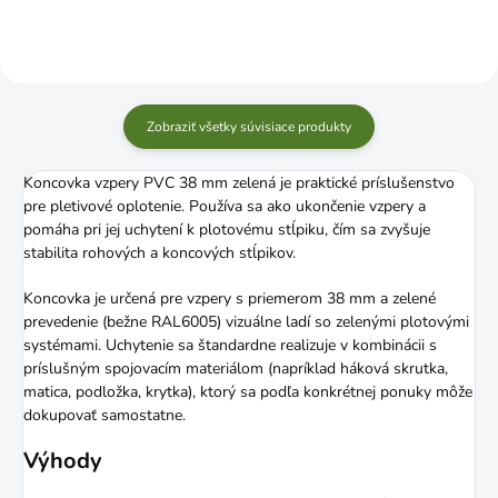
Zobraziť všetky súvisiace produkty
Koncovka vzpery PVC 38 mm zelená je praktické príslušenstvo
pre pletivové oplotenie. Používa sa ako ukončenie vzpery a
pomáha pri jej uchytení k plotovému stĺpiku, čím sa zvyšuje
stabilita rohových a koncových stĺpikov.
Koncovka je určená pre vzpery s priemerom 38 mm a zelené
prevedenie (bežne RAL6005) vizuálne ladí so zelenými plotovými
systémami. Uchytenie sa štandardne realizuje v kombinácii s
príslušným spojovacím materiálom (napríklad háková skrutka,
matica, podložka, krytka), ktorý sa podľa konkrétnej ponuky môže
dokupovať samostatne.
Výhody