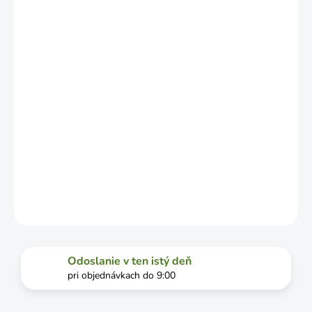
LÍŠIŤ V
ZÁVISLOSTI
OD
VYŤAŽENOSTI
DOPRAVCU.
MOŽNOSTI
DORUČENIA
−
+
Pridať do košíka
DETAILNÉ INFORMÁCIE
OPÝTAŤ SA
STRÁŽIŤ
Odoslanie v ten istý deň
pri objednávkach do 9:00