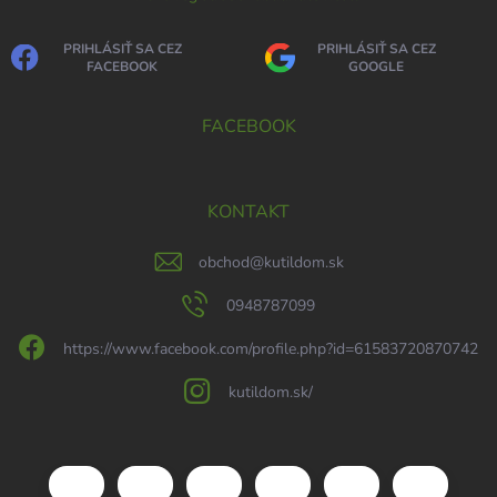
PRIHLÁSIŤ SA CEZ
PRIHLÁSIŤ SA CEZ
FACEBOOK
GOOGLE
FACEBOOK
KONTAKT
obchod
@
kutildom.sk
0948787099
https://www.facebook.com/profile.php?id=61583720870742
kutildom.sk/