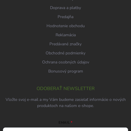
Doprava a platby
Predajňa
Hodnotenie obchodu
Reklamácia
Predávané značky
Obchodné podmienky
Ochrana osobných údajov
Bonusový program
ODOBERAŤ NEWSLETTER
Vložte svoj e-mail a my Vám budeme zasielať informácie o nových
produktoch na našom e-shope.
EMAIL