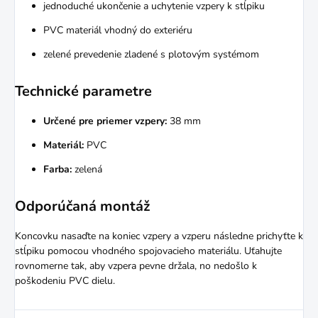
jednoduché ukončenie a uchytenie vzpery k stĺpiku
PVC materiál vhodný do exteriéru
zelené prevedenie zladené s plotovým systémom
Technické parametre
Určené pre priemer vzpery:
38 mm
Materiál:
PVC
Farba:
zelená
Odporúčaná montáž
Koncovku nasaďte na koniec vzpery a vzperu následne prichyťte k
stĺpiku pomocou vhodného spojovacieho materiálu. Uťahujte
rovnomerne tak, aby vzpera pevne držala, no nedošlo k
poškodeniu PVC dielu.