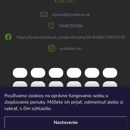
KONTAKT
obchod
@
kutildom.sk
0948787099
https://www.facebook.com/profile.php?id=61583720870742
kutildom.sk/
Používame cookies na správne fungovanie webu a
zlepšovanie ponuky. Môžete ich prijať, odmietnuť alebo si
vybrať, s čím súhlasíte.
Copyright 2026
kutildom.sk
. Všetky práva vyhradené.
Upraviť nastavenie
Nastavenie
cookies