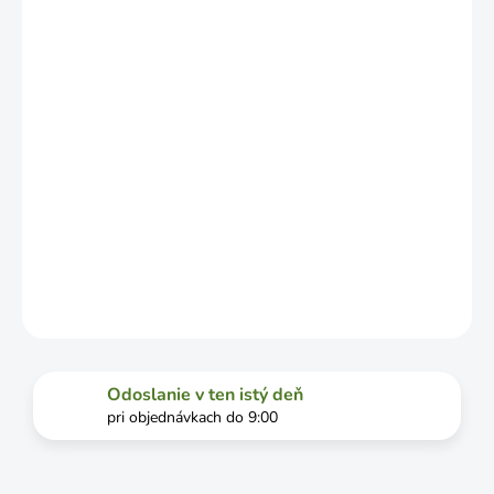
ZÁVISLOSTI
OD
VYŤAŽENOSTI
DOPRAVCU.
MOŽNOSTI
DORUČENIA
−
+
Pridať do košíka
DETAILNÉ INFORMÁCIE
OPÝTAŤ SA
STRÁŽIŤ
Odoslanie v ten istý deň
pri objednávkach do 9:00