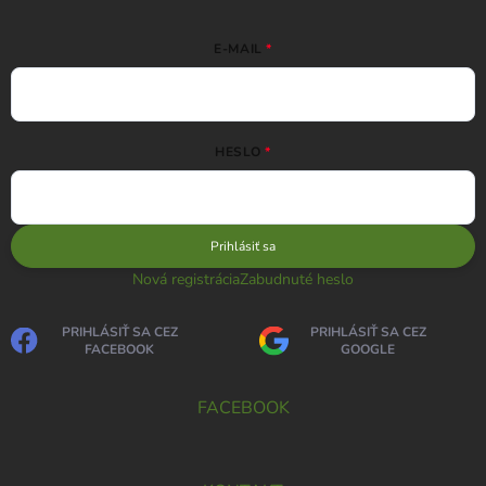
E-MAIL
HESLO
Prihlásiť sa
Nová registrácia
Zabudnuté heslo
PRIHLÁSIŤ SA CEZ
PRIHLÁSIŤ SA CEZ
FACEBOOK
GOOGLE
FACEBOOK