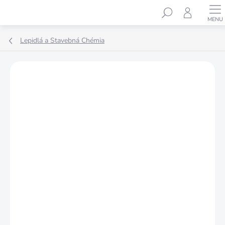
Prejsť
Hľadať
na
obsah
Lepidlá a Stavebná Chémia
Podrobnosti hodnotenia
Neohodnotené