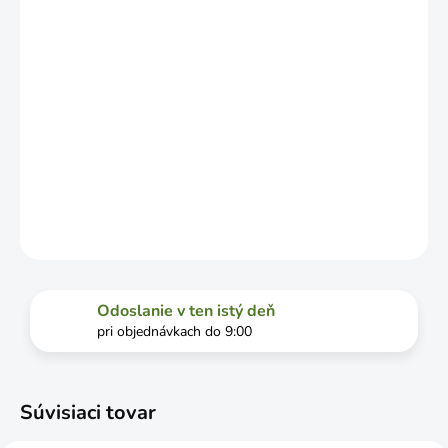
DOPRAVCU.
MOŽNOSTI
DORUČENIA
−
+
Pridať do košíka
DETAILNÉ INFORMÁCIE
OPÝTAŤ SA
STRÁŽIŤ
Odoslanie v ten istý deň
pri objednávkach do 9:00
Súvisiaci tovar