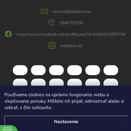
obchod
@
kutildom.sk
0948787099
https://www.facebook.com/profile.php?id=61583720870742
kutildom.sk/
Používame cookies na správne fungovanie webu a
zlepšovanie ponuky. Môžete ich prijať, odmietnuť alebo si
vybrať, s čím súhlasíte.
Copyright 2026
kutildom.sk
. Všetky práva vyhradené.
Upraviť nastavenie
Nastavenie
cookies