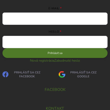
E-MAIL
HESLO
Prihlásiť sa
Nová registrácia
Zabudnuté heslo
PRIHLÁSIŤ SA CEZ
PRIHLÁSIŤ SA CEZ
FACEBOOK
GOOGLE
FACEBOOK
KONTAKT