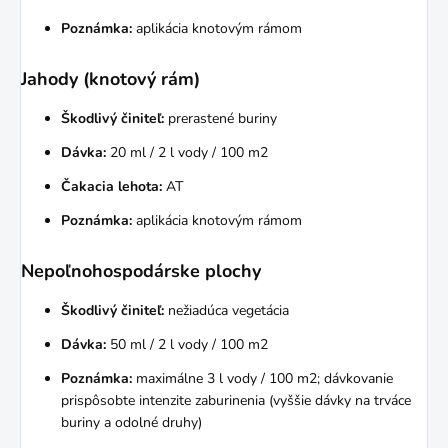
Poznámka:
aplikácia knotovým rámom
Jahody (knotový rám)
Škodlivý činiteľ:
prerastené buriny
Dávka:
20 ml / 2 l vody / 100 m2
Čakacia lehota:
AT
Poznámka:
aplikácia knotovým rámom
Nepoľnohospodárske plochy
Škodlivý činiteľ:
nežiadúca vegetácia
Dávka:
50 ml / 2 l vody / 100 m2
Poznámka:
maximálne 3 l vody / 100 m2; dávkovanie
prispôsobte intenzite zaburinenia (vyššie dávky na trváce
buriny a odolné druhy)