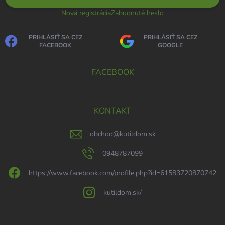
Nová registrácia
Zabudnuté heslo
PRIHLÁSIŤ SA CEZ
PRIHLÁSIŤ SA CEZ
FACEBOOK
GOOGLE
FACEBOOK
KONTAKT
obchod
@
kutildom.sk
0948787099
https://www.facebook.com/profile.php?id=61583720870742
kutildom.sk/