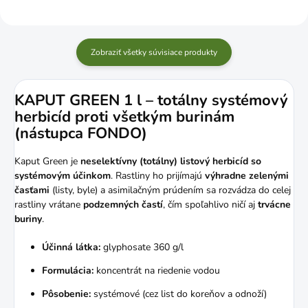
Zobraziť všetky súvisiace produkty
KAPUT GREEN 1 l – totálny systémový
herbicíd proti všetkým burinám
(nástupca FONDO)
Kaput Green je
neselektívny (totálny) listový herbicíd so
systémovým účinkom
. Rastliny ho prijímajú
výhradne zelenými
časťami
(listy, byle) a asimilačným prúdením sa rozvádza do celej
rastliny vrátane
podzemných častí
, čím spoľahlivo ničí aj
trvácne
buriny
.
Účinná látka:
glyphosate 360 g/l
Formulácia:
koncentrát na riedenie vodou
Pôsobenie:
systémové (cez list do koreňov a odnoží)