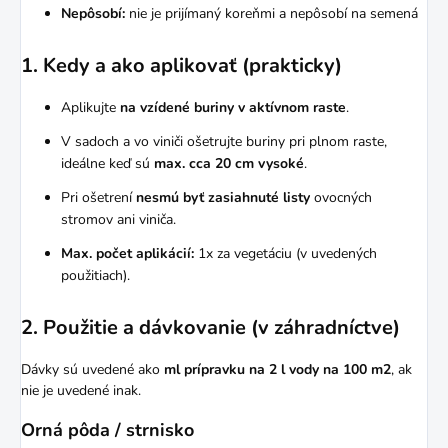
Nepôsobí:
nie je prijímaný koreňmi a nepôsobí na semená
1. Kedy a ako aplikovať (prakticky)
Aplikujte
na vzídené buriny v aktívnom raste
.
V sadoch a vo viniči ošetrujte buriny pri plnom raste,
ideálne keď sú
max. cca 20 cm vysoké
.
Pri ošetrení
nesmú byť zasiahnuté listy
ovocných
stromov ani viniča.
Max. počet aplikácií:
1x za vegetáciu (v uvedených
použitiach).
2. Použitie a dávkovanie (v záhradníctve)
Dávky sú uvedené ako
ml prípravku na 2 l vody na 100 m2
, ak
nie je uvedené inak.
Orná pôda / strnisko