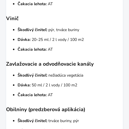
Čakacia lehota:
AT
Vinič
Škodlivý činiteľ:
pýr, trváce buriny
Dávka:
20–25 ml / 2 l vody / 100 m2
Čakacia lehota:
AT
Zavlažovacie a odvodňovacie kanály
Škodlivý činiteľ:
nežiadúca vegetácia
Dávka:
50 ml / 2 l vody / 100 m2
Čakacia lehota:
AT
Obilniny (predzberová aplikácia)
Škodlivý činiteľ:
trváce buriny, pýr