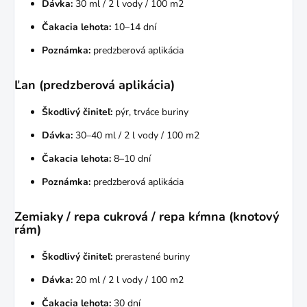
Dávka:
30 ml / 2 l vody / 100 m2
Čakacia lehota:
10–14 dní
Poznámka:
predzberová aplikácia
Ľan (predzberová aplikácia)
Škodlivý činiteľ:
pýr, trváce buriny
Dávka:
30–40 ml / 2 l vody / 100 m2
Čakacia lehota:
8–10 dní
Poznámka:
predzberová aplikácia
Zemiaky / repa cukrová / repa kŕmna (knotový
rám)
Škodlivý činiteľ:
prerastené buriny
Dávka:
20 ml / 2 l vody / 100 m2
Čakacia lehota:
30 dní