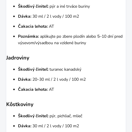
Škodlivý činiteľ:
pýr a iné trváce buriny
Dávka:
30 ml / 2 l vody / 100 m2
Čakacia lehota:
AT
Poznámka:
aplikujte po zbere plodín alebo 5–10 dní pred
výsevom/výsadbou na vzídené buriny
Jadroviny
Škodlivý činiteľ:
turanec kanadský
Dávka:
20–30 ml / 2 l vody / 100 m2
Čakacia lehota:
AT
Kôstkoviny
Škodlivý činiteľ:
pýr, pichliač, mlieč
Dávka:
30 ml / 2 l vody / 100 m2