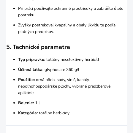
Pri práci používajte ochranné prostriedky a zabráňte úletu
postreku.
Zvyšky postrekovej kvapaliny a obaly likvidujte podľa
platných predpisov.
5. Technické parametre
Typ prípravku:
totálny neselektívny herbicíd
Účinná látka:
glyphosate 360 g/l
Použitie:
orná pôda, sady, vinič, kanály,
nepoľnohospodárske plochy, vybrané predzberové
aplikácie
Balenie:
1 l
Kategória:
totálne herbicídy