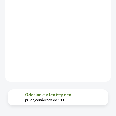
ZÁVISLOSTI
OD
VYŤAŽENOSTI
DOPRAVCU.
MOŽNOSTI
DORUČENIA
−
+
Pridať do košíka
DETAILNÉ INFORMÁCIE
OPÝTAŤ SA
STRÁŽIŤ
Odoslanie v ten istý deň
pri objednávkach do 9:00