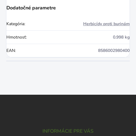
Dodatočné parametre
Kategória
:
Herbicídy proti burinám
Hmotnosť
:
0.998 kg
EAN
:
8586002980400
Z
á
p
ä
t
i
INFORMÁCIE PRE VÁS