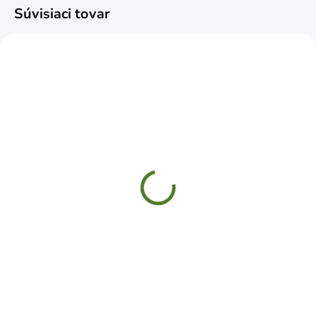
Súvisiaci tovar
SKLADOM
SKLADOM
DiMartino Sada 4504
Predĺženie teleskopické
50-90cm
€6,69
€9,99
Do košíka
Do košíka