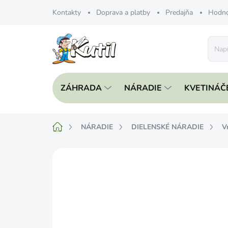
Prejsť
Kontakty
Doprava a platby
Predajňa
Hodno
na
obsah
ZÁHRADA
NÁRADIE
KVETINÁČ
Domov
NÁRADIE
DIELENSKÉ NÁRADIE
V
Neohodnotené
Podrobnosti hodnote