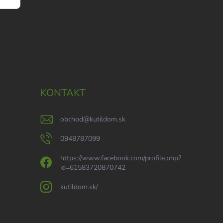
KONTAKT
obchod
@
kutildom.sk
0948787099
https://www.facebook.com/profile.php?
id=61583720870742
kutildom.sk/