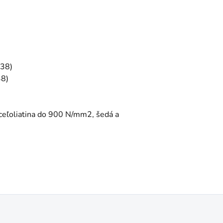
338)
38)
oceľoliatina do 900 N/mm2, šedá a