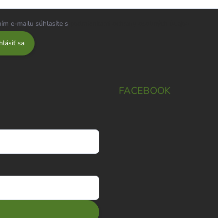
ím e-mailu súhlasíte s
podmienkami ochrany osobných údajov
hlásiť sa
FACEBOOK