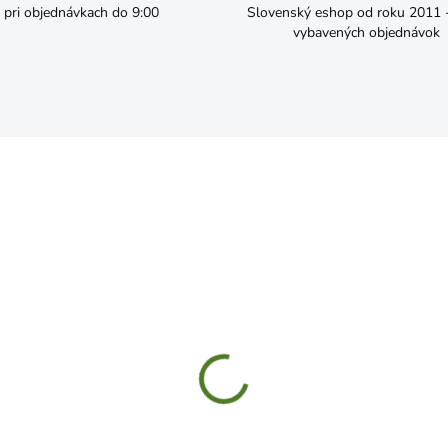
pri objednávkach do 9:00
Slovenský eshop od roku 2011 - 
vybavených objednávok
SKLADOM
SKL
sny pás do pásovej brúsky
Brúsny pás do pásovej br
0 3ks 75x533mm
P60 3ks 75x457mm
,99
€2,79