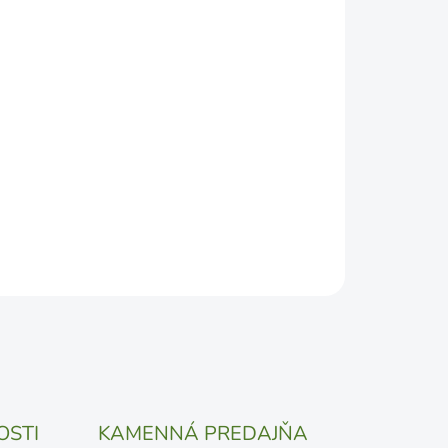
2026
DEPODOBNEJŠÍ TERMÍN DORUČENIA, NO MÔŽE SA
ŽENOSTI DOPRAVCU.
Pridať do košíka
OSTI
KAMENNÁ PREDAJŇA