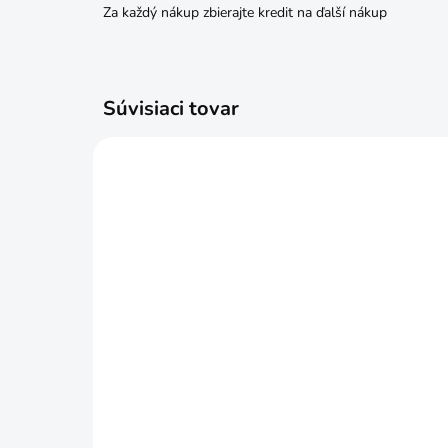
Za každý nákup zbierajte kredit na ďalší nákup
Súvisiaci tovar
SKLADOM
Kartáč hrnčekový vlnitý
Brú
75mm M14
P6
€4,39
€2