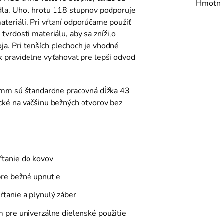
Hmotn
la. Uhol hrotu 118 stupnov podporuje
ateriáli. Pri vŕtaní odporúčame použiť
tvrdosti materiálu, aby sa znížilo
oja. Pri tenších plechoch je vhodné
k pravidelne vyťahovať pre lepší odvod
mm sú štandardne pracovná dĺžka 43
cké na väčšinu bežných otvorov bez
ŕtanie do kovov
pre bežné upnutie
ŕtanie a plynulý záber
pre univerzálne dielenské použitie