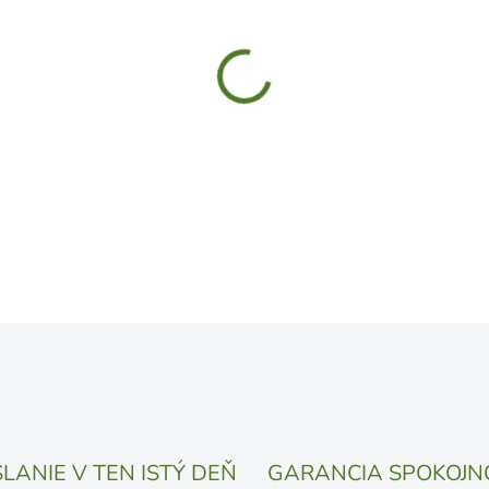
MÔŽEME DORUČIŤ DO:
11.8.
UVEDENÝ DÁTUM JE NAJPRAV
LÍŠIŤ V ZÁVISLOSTI OD VYŤA
MOŽNOSTI DORUČENIA
−
+
DETAILNÉ INFORMÁCIE
OPÝTAŤ SA
STRÁŽIŤ
LANIE V TEN ISTÝ DEŇ
GARANCIA SPOKOJN