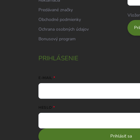
Reklamácia
Predávané značky
Vložen
Obchodné podmienky
Pri
Ochrana osobných údajov
Bonusový program
PRIHLÁSENIE
E-MAIL
HESLO
Prihlásiť sa