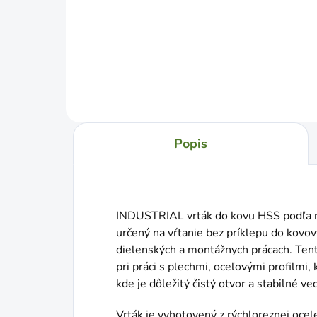
Jed
€1 /
Do košíka
cena
Popis
INDUSTRIAL vrták do kovu HSS podľa 
určený na vŕtanie bez príklepu do kovov
dielenských a montážnych prácach. Tent
pri práci s plechmi, oceľovými profilmi
kde je dôležitý čistý otvor a stabilné ve
Vrták je vyhotovený z rýchloreznej oce