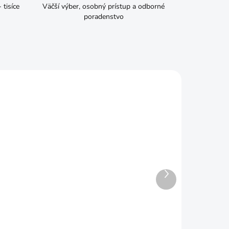
tisíce
Väčší výber, osobný prístup a odborné
poradenstvo
Ďalší
ADOM
SKLADOM
produkt
úsky
Kartáč radiálny copy M14
125mm
€8,09