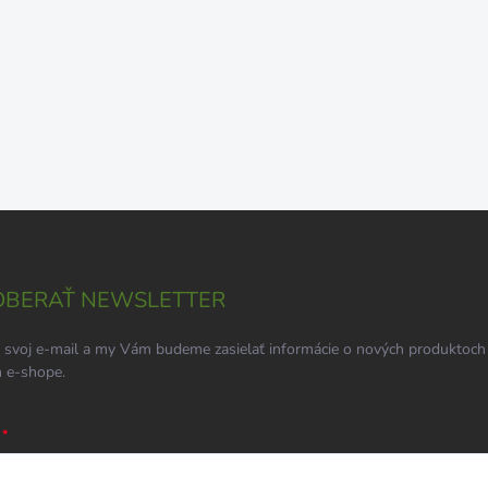
BERAŤ NEWSLETTER
 svoj e-mail a my Vám budeme zasielať informácie o nových produktoch
 e-shope.