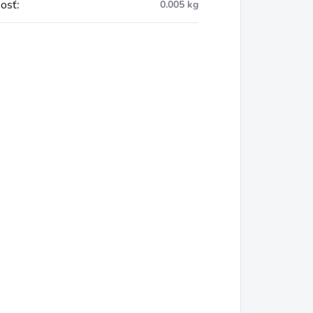
osť
:
0.005 kg