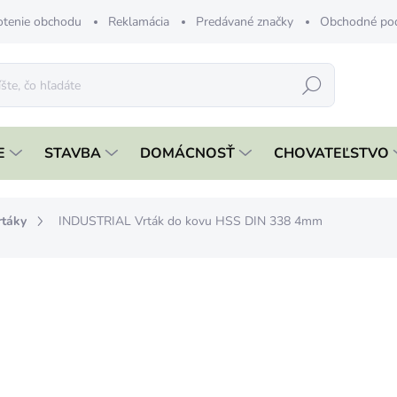
tenie obchodu
Reklamácia
Predávané značky
Obchodné po
Hľadať
E
STAVBA
DOMÁCNOSŤ
CHOVATEĽSTVO
rtáky
INDUSTRIAL Vrták do kovu HSS DIN 338 4mm
nia
ZNAČKA:
STREND PRO
€0,69
€0,56 bez DPH
Jednotková
SKLADOM
cena: