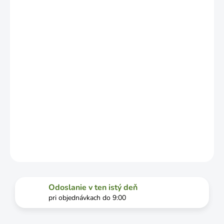
LÍŠIŤ V
ZÁVISLOSTI
OD
VYŤAŽENOSTI
DOPRAVCU.
MOŽNOSTI
DORUČENIA
−
+
Pridať do košíka
DETAILNÉ INFORMÁCIE
OPÝTAŤ SA
STRÁŽIŤ
Odoslanie v ten istý deň
pri objednávkach do 9:00