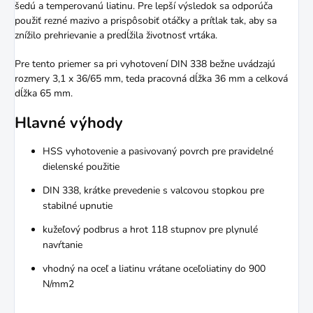
šedú a temperovanú liatinu. Pre lepší výsledok sa odporúča
použiť rezné mazivo a prispôsobiť otáčky a prítlak tak, aby sa
znížilo prehrievanie a predĺžila životnosť vrtáka.
Pre tento priemer sa pri vyhotovení DIN 338 bežne uvádzajú
rozmery 3,1 x 36/65 mm, teda pracovná dĺžka 36 mm a celková
dĺžka 65 mm.
Hlavné výhody
HSS vyhotovenie a pasivovaný povrch pre pravidelné
dielenské použitie
DIN 338, krátke prevedenie s valcovou stopkou pre
stabilné upnutie
kužeľový podbrus a hrot 118 stupnov pre plynulé
navŕtanie
vhodný na oceľ a liatinu vrátane oceľoliatiny do 900
N/mm2