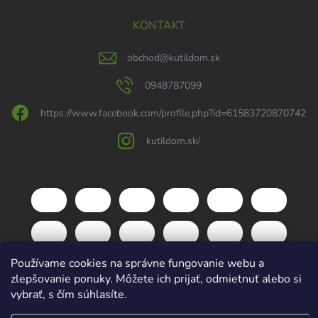
KONTAKT
obchod
@
kutildom.sk
0948787099
https://www.facebook.com/profile.php?id=61583720870742
kutildom.sk/
Používame cookies na správne fungovanie webu a
zlepšovanie ponuky. Môžete ich prijať, odmietnuť alebo si
vybrať, s čím súhlasíte.
Copyright 2026
kutildom.sk
. Všetky práva vyhradené.
Upraviť nastavenie