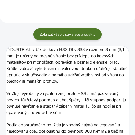
Zobraziť všetky súvisiace produkty
INDUSTRIAL vrták do kovu HSS DIN 338 v rozmere 3 mm (3,1
mm) je určený na presné vŕtanie bez príklepu do kovových
materiálov pri montážach, opravách a bežnej dielenskej práci.
Krátke valcové vyhotovenie s valcovou stopkou uľahčuje stabilné
upnutie v skľučovadle a pomáha udržať vrták v osi pri vŕtaní do
plechov aj menších profilov.
Vrták je vyrobený z rýchloreznej ocele HSS a má pasivovaný
povrch. Kužeľový podbrus a uhol špičky 118 stupnov podporujú
plynulé navŕtanie a stabilný záber v materiáli, čo sa hodí aj pri
opakovaných otvoroch v sérii.
Podľa odporúčaného použitia je vhodný najmä na legovanú a
nelegovanú oceľ, oceľoliatinu do pevnosti 900 N/mm2 a tiež na