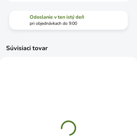
Odoslanie v ten istý deň
pri objednávkach do 9:00
Súvisiaci tovar
ČAKÁME NASKLADNENIE
ČAKÁME NASKLADNENIE
Expert PLUS trávnikové
Expert PLUS trávnikové
hnojivo 2,5kg
hnojivo 5kg
€7,49
€14,39