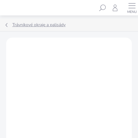
Prejsť
Hľadať
na
obsah
Trávnikové okraje a palisády
Podrobnosti hodnotenia
Neohodnotené
ZNAČKA:
PROSPERPLAST