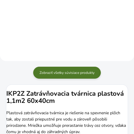
Jednotková
Jednotková
€3 / 1 kg
€2,88 / 1 kg
cena:
cena:
Do košíka
Do košíka
Zobraziť všetky súvisiace produkty
IKP2Z Zatrávňovacia tvárnica plastová
1,1m2 60x40cm
Plastová zatrávňovacia tvárnica je riešenie na spevnenie plôch
tak, aby zostali priepustné pre vodu a zároveň pôsobili
prirodzene. Mriežka umožňuje prerastanie trávy cez otvory, vďaka
čomu je vhodná aj do záhradných úprav.