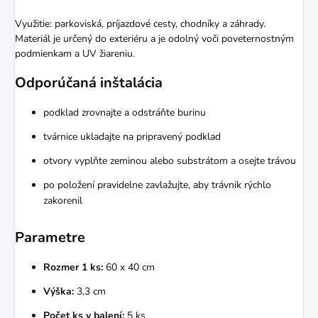
Využitie: parkoviská, príjazdové cesty, chodníky a záhrady.
Materiál je určený do exteriéru a je odolný voči poveternostným
podmienkam a UV žiareniu.
Odporúčaná inštalácia
podklad zrovnajte a odstráňte burinu
tvárnice ukladajte na pripravený podklad
otvory vyplňte zeminou alebo substrátom a osejte trávou
po položení pravidelne zavlažujte, aby trávnik rýchlo
zakorenil
Parametre
Rozmer 1 ks:
60 x 40 cm
Výška:
3,3 cm
Počet ks v balení:
5 ks