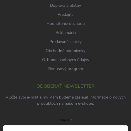
Doprava a platby
Predajňa
Hodnotenie obchodu
Reklamácia
Predávané značky
Obchodné podmienky
Ochrana osobných údajov
Bonusový program
ODOBERAŤ NEWSLETTER
Vložte svoj e-mail a my Vám budeme zasielať informácie o nových
produktoch na našom e-shope.
EMAIL