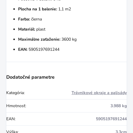
Plocha na 1 balenie:
1,1 m2
Farba:
čierna
Materiál:
plast
Maximálne zaťaženie:
3600 kg
EAN:
5905197691244
Dodatočné parametre
Kategória
:
Trávnikové okraje a palisády
Hmotnosť
:
3.988 kg
EAN
:
5905197691244
Výška
:
3,3cm