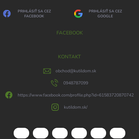
PRIHLÁSIŤ SA CEZ
PRIHLÁSIŤ SA CEZ
FACEBOOK
GOOGLE
FACEBOOK
KONTAKT
obchod
@
kutildom.sk
0948787099
https://www.facebook.com/profile.php?id=61583720870742
kutildom.sk/