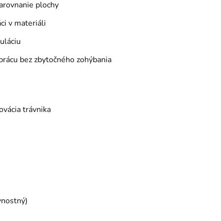
zarovnanie plochy
ci v materiáli
uláciu
 prácu bez zbytočného zohýbania
ovácia trávnika
vnostný)