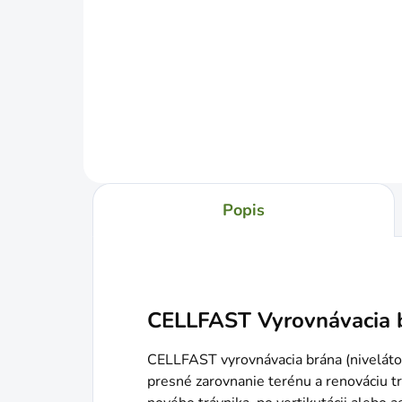
€13,19
€2
Jednotková
Jed
€2,64 / 1 kg
€4,7
cena:
cena
Do košíka
Popis
CELLFAST Vyrovnávacia br
CELLFAST vyrovnávacia brána (niveláto
presné zarovnanie terénu a renováciu trá