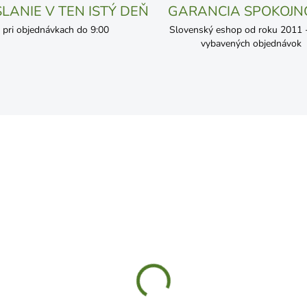
LANIE V TEN ISTÝ DEŇ
GARANCIA SPOKOJN
pri objednávkach do 9:00
Slovenský eshop od roku 2011 - 
vybavených objednávok
SKLADOM
SKL
ert trávnikové hnojivo
Expert PLUS trávnikové
ti krtkom 5kg
hnojivo 25kg