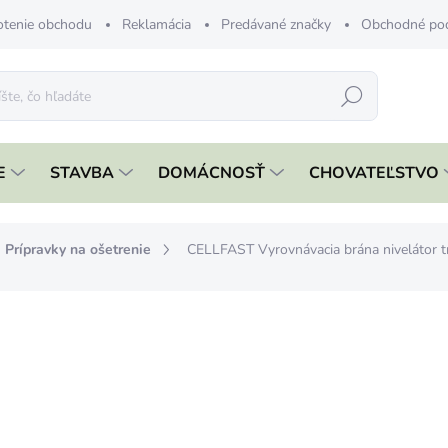
tenie obchodu
Reklamácia
Predávané značky
Obchodné po
Hľadať
E
STAVBA
DOMÁCNOSŤ
CHOVATEĽSTVO
Prípravky na ošetrenie
CELLFAST Vyrovnávacia brána nivelátor t
nia
ZNAČKA:
CELLFAST
€49,99
€39,9
€32,51 bez DPH
Jednotková
SKLADOM