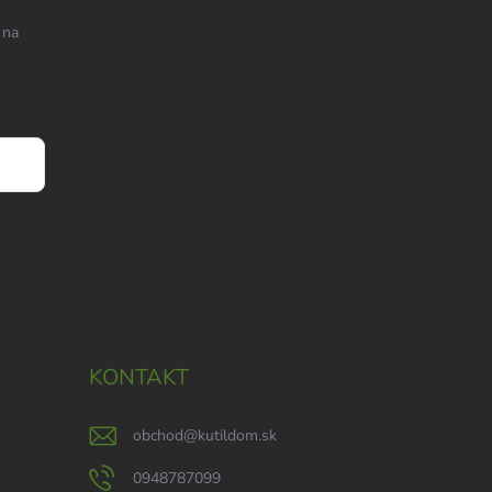
 na
KONTAKT
obchod
@
kutildom.sk
0948787099