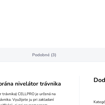
3,49
€43,99
notková
Jednotková
0 / 1 kg
€1,76 / 1 kg
:
cena:
Do košíka
Do košíka
Podobné (3)
Dod
ána nivelátor trávnika
r trávnika) CELLPRO je určená na
vnika. Využijete ju pri zakladaní
Kategó