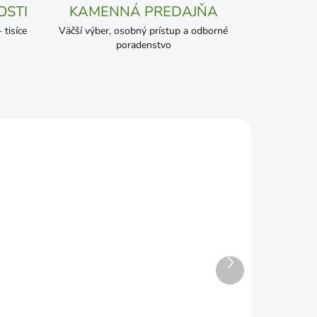
OSTI
KAMENNÁ PREDAJŇA
tisíce
Väčší výber, osobný prístup a odborné
poradenstvo
Ďalší
ADOM
SKLADOM
produkt
EXPERT Trávnikové hnojivo
prírodné s guánom 8kg