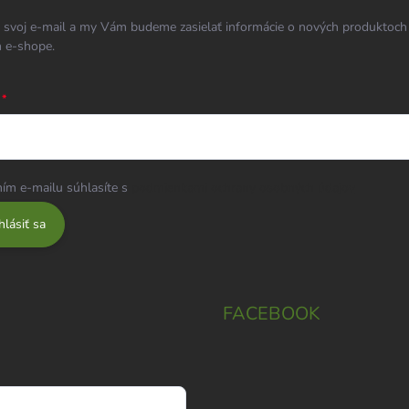
 svoj e-mail a my Vám budeme zasielať informácie o nových produktoch
 e-shope.
ím e-mailu súhlasíte s
podmienkami ochrany osobných údajov
hlásiť sa
FACEBOOK