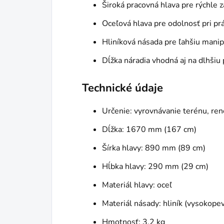
Široká pracovná hlava pre rýchle 
Oceľová hlava pre odolnosť pri prá
Hliníková násada pre ľahšiu manip
Dĺžka náradia vhodná aj na dlhšiu
Technické údaje
Určenie: vyrovnávanie terénu, ren
Dĺžka: 1670 mm (167 cm)
Šírka hlavy: 890 mm (89 cm)
Hĺbka hlavy: 290 mm (29 cm)
Materiál hlavy: oceľ
Materiál násady: hliník (vysokope
Hmotnosť: 3,2 kg