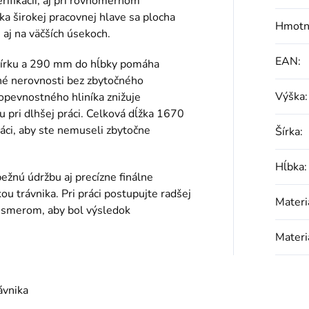
erifikácii, aj pri rovnomernom
ka širokej pracovnej hlave sa plocha
Hmotn
aj na väčších úsekoch.
EAN
:
šírku a 290 mm do hĺbky pomáha
bné nerovnosti bez zbytočného
Výška
:
opevnostného hliníka znižuje
 pri dlhšej práci. Celková dĺžka 1670
áci, aby ste nemuseli zbytočne
Šírka
:
Hĺbka
:
ežnú údržbu aj precízne finálne
u trávnika. Pri práci postupujte radšej
Materi
m smerom, aby bol výsledok
Materi
ávnika