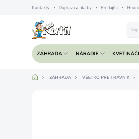
Prejsť
Kontakty
Doprava a platby
Predajňa
Hodno
na
obsah
ZÁHRADA
NÁRADIE
KVETINÁČ
Domov
ZÁHRADA
VŠETKO PRE TRÁVNIK
Neohodnotené
Podrobnosti hodnote
NOVINKA