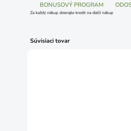
BONUSOVÝ PROGRAM
ODOS
Za každý nákup zbierajte kredit na ďalší nákup
Súvisiaci tovar
SKLADOM
Expert trávnikové hnojivo
Exp
proti machu 5kg vedro
pro