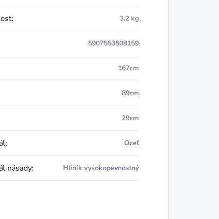
osť
:
3.2 kg
5907553508159
167cm
89cm
29cm
ál
:
Oceľ
ál násady
:
Hliník vysokopevnostný