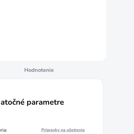
€19,99
Jednotková
€2,50 / 1 kg
cena:
Do košíka
Hodnotenie
atočné parametre
ria
:
Prípravky na ošetrenie