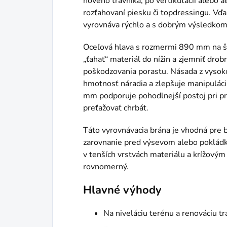
nového trávnika, po vertikutácii alebo a
rozťahovaní piesku či topdressingu. Vďa
vyrovnáva rýchlo a s dobrým výsledkom 
Oceľová hlava s rozmermi 890 mm na 
„ťahať“ materiál do nížin a zjemniť dro
poškodzovania porastu. Násada z vysok
hmotnosť náradia a zlepšuje manipuláciu
mm podporuje pohodlnejší postoj pri pr
preťažovať chrbát.
Táto vyrovnávacia brána je vhodná pre b
zarovnanie pred výsevom alebo pokládko
v tenších vrstvách materiálu a krížový
rovnomerný.
Hlavné výhody
Na niveláciu terénu a renováciu tr