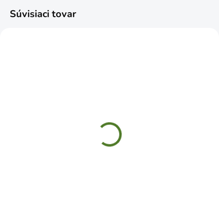
Súvisiaci tovar
SKLADOM
SKLADOM
Rukavice Marcus winter
Rukavice CATO
zimné zateplené v. 9/L
protiporézne 9" L
€4,49
€4,99
Do košíka
Do košíka