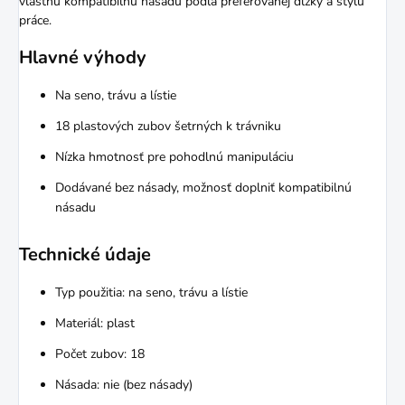
vlastnú kompatibilnú násadu podľa preferovanej dĺžky a štýlu
práce.
Hlavné výhody
Na seno, trávu a lístie
18 plastových zubov šetrných k trávniku
Nízka hmotnosť pre pohodlnú manipuláciu
Dodávané bez násady, možnosť doplniť kompatibilnú
násadu
Technické údaje
Typ použitia: na seno, trávu a lístie
Materiál: plast
Počet zubov: 18
Násada: nie (bez násady)