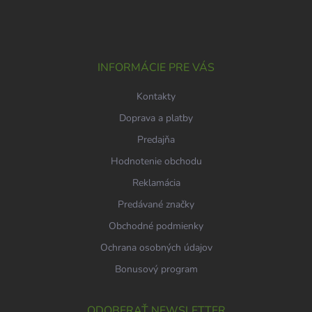
á
p
ä
t
i
INFORMÁCIE PRE VÁS
e
Kontakty
Doprava a platby
Predajňa
Hodnotenie obchodu
Reklamácia
Predávané značky
Obchodné podmienky
Ochrana osobných údajov
Bonusový program
ODOBERAŤ NEWSLETTER