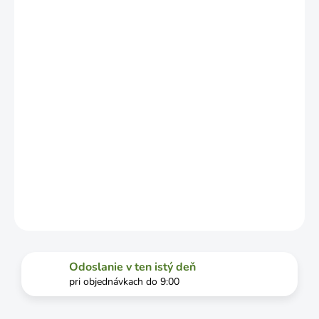
LÍŠIŤ V
ZÁVISLOSTI
OD
VYŤAŽENOSTI
DOPRAVCU.
MOŽNOSTI
DORUČENIA
−
+
Pridať do košíka
DETAILNÉ INFORMÁCIE
OPÝTAŤ SA
STRÁŽIŤ
Odoslanie v ten istý deň
pri objednávkach do 9:00