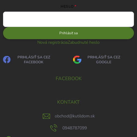
HESLO
Prihlásiť sa
Nová registrácia
Zabudnuté heslo
PRIHLÁSIŤ SA CEZ
PRIHLÁSIŤ SA CEZ
FACEBOOK
GOOGLE
FACEBOOK
KONTAKT
obchod
@
kutildom.sk
0948787099