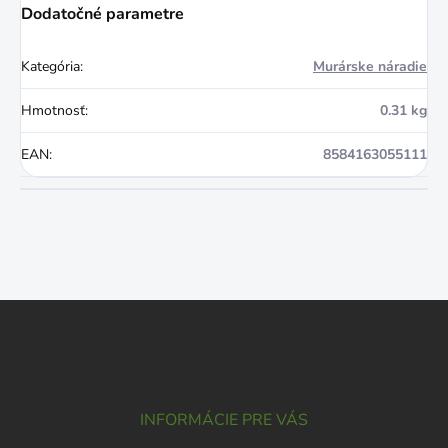
Dodatočné parametre
Kategória
:
Murárske náradie
Hmotnosť
:
0.31 kg
EAN
:
8584163055111
Z
á
p
ä
t
i
INFORMÁCIE PRE VÁS
e