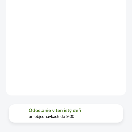
LÍŠIŤ V
ZÁVISLOSTI
OD
VYŤAŽENOSTI
DOPRAVCU.
MOŽNOSTI
DORUČENIA
−
+
Pridať do košíka
DETAILNÉ INFORMÁCIE
OPÝTAŤ SA
STRÁŽIŤ
Odoslanie v ten istý deň
pri objednávkach do 9:00