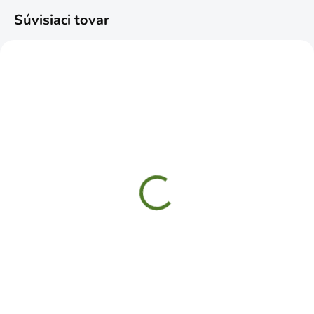
Súvisiaci tovar
SKLADOM
SKLADOM
Rukavice BROTULA
Rukavice DILA
veľkosť 9/L
textil/koža 11" XXL
€1,19
€2,49
Do košíka
Do košíka