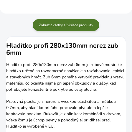
Zobraziť všetky súvisiace produkty
Hladítko profi 280x130mm nerez zub
6mm
Hladítko profi 280x130mm nerez zub 6mm je zubové murárske
hladítko určené na rovnomerné nanášanie a rozťahovanie lepidiel
a stavebných hmôt. Zub 6mm pomáha vytvoriť pravidelnú vrstvu
materiálu, čo oceníte najmä pri lepení obkladov a dlažby, keď
potrebujete konzistentné pokrytie po celej ploche.
Pracovná plocha je z nerezu s vysokou elasticitou a hrúbkou
0,7mm, aby hladítko pri ťahu pracovalo plynulo a lepšie
kopírovalo podklad. Rukoväť je z hliníka v kombinácii s drevom,
vďaka čomu je úchop pevný a pohodlný aj pri dlhšej práci.
Hladítko je vyrobené v EU.