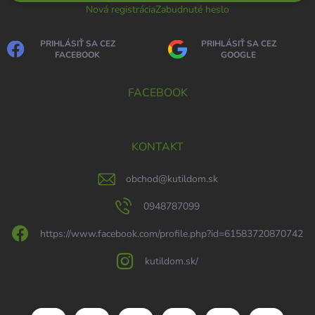
Nová registrácia
Zabudnuté heslo
PRIHLÁSIŤ SA CEZ
PRIHLÁSIŤ SA CEZ
FACEBOOK
GOOGLE
FACEBOOK
KONTAKT
obchod
@
kutildom.sk
0948787099
https://www.facebook.com/profile.php?id=61583720870742
kutildom.sk/