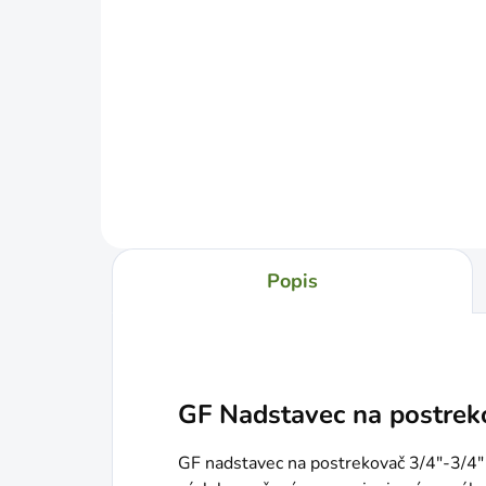
BAUPRO Hadica pretkávaná
CEL
premium 1" 25m 6 vrstiev
mik
€62,49
€2
Do košíka
Popis
GF Nadstavec na postrek
GF nadstavec na postrekovač 3/4"-3/4" 