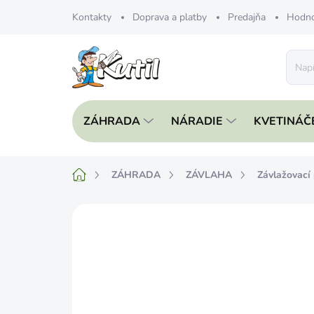
Prejsť
Kontakty
Doprava a platby
Predajňa
Hodno
na
obsah
ZÁHRADA
NÁRADIE
KVETINÁČ
Domov
ZÁHRADA
ZÁVLAHA
Závlažovací
Neohodnotené
Podrobnosti hodnote