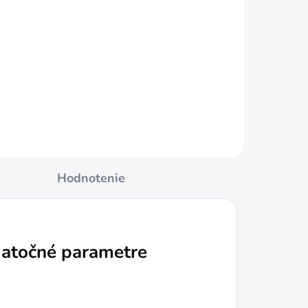
ákom
CELLFAST Hadica na
2
mikrozávlahu 7,5m
€15,99
Do košíka
Hodnotenie
atočné parametre