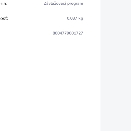
ria
:
Závlažovací program
osť
:
0.037 kg
8004779001727