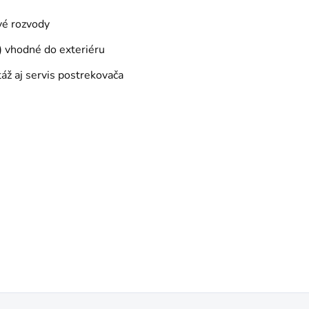
vé rozvody
 vhodné do exteriéru
áž aj servis postrekovača