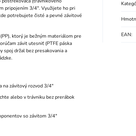
o postrekovača (trávnikového
Kategó
m pripojením 3/4". Využijete ho pri
kde potrebujete čisté a pevné závitové
Hmotn
EAN
:
(PP), ktorý je bežným materiálom pre
orúčam závit utesniť (PTFE páska
by spoj držal bez presakovania a
ádzke.
 na závitový rozvod 3/4"
chte alebo v trávniku bez prerábok
mponentov so závitom 3/4"