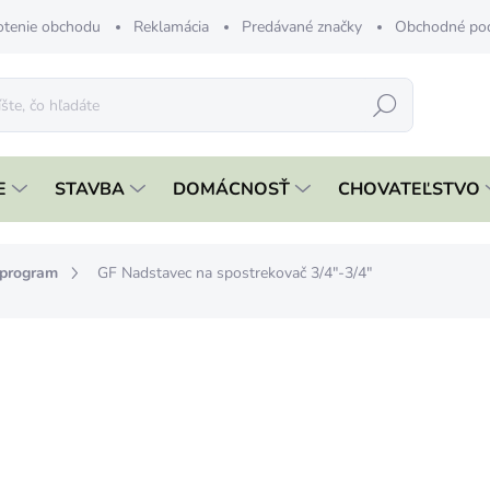
tenie obchodu
Reklamácia
Predávané značky
Obchodné po
Hľadať
E
STAVBA
DOMÁCNOSŤ
CHOVATEĽSTVO
 program
GF Nadstavec na spostrekovač 3/4"-3/4"
nia
ZNAČKA:
GF
€1,99
€1,62 bez DPH
Jednotková
SKLADOM
cena: