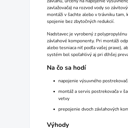
závlahu, určený na napojenie výsuvnéh
zavlažovača) na rozvod vody so závitový
montáži v šachte alebo v trávniku tam, 
spojenie bez zbytočných redukcií.
Nadstavec je vyrobený z polypropylénu 
závlahové komponenty. Pri montáži odp
alebo tesniaca niť podľa vašej praxe), a
systém bol spoľahlivý aj pri dlhšej prev
Na čo sa hodí
napojenie výsuvného postrekovača
montáž a servis postrekovača v ša
vetvy
prepojenie dvoch závlahových ko
Výhody