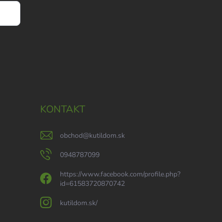
KONTAKT
obchod
@
kutildom.sk
0948787099
https://www.facebook.com/profile.php?
id=61583720870742
kutildom.sk/