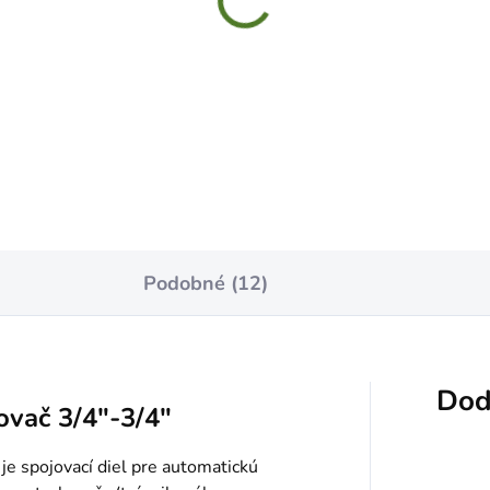
LFAST Hadica na
CELLFAST Hadica s navij
rozávlahu 15m
55630 DISCOVER 30m 1/
1,99
€119,99
Do košíka
Do košíka
Podobné (12)
Dod
ovač 3/4"-3/4"
je spojovací diel pre automatickú