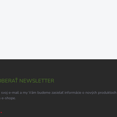
BERAŤ NEWSLETTER
 svoj e-mail a my Vám budeme zasielať informácie o nových produktoch
 e-shope.