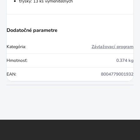
trysky: 13 ks vymeniteľných
Dodatočné parametre
Kategória
:
Závlažovací program
Hmotnosť
:
0.374 kg
EAN
:
8004779001932
Z
á
p