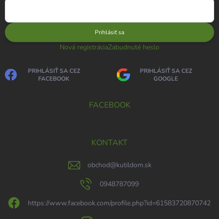
Prihlásiť sa
Nová registrácia
Zabudnuté heslo
PRIHLÁSIŤ SA CEZ
PRIHLÁSIŤ SA CEZ
FACEBOOK
GOOGLE
FACEBOOK
KONTAKT
obchod
@
kutildom.sk
0948787099
https://www.facebook.com/profile.php?id=61583720870742