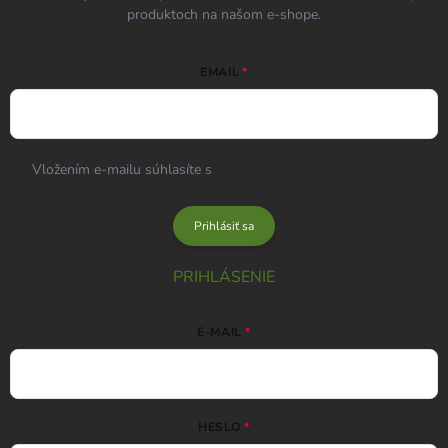
produktoch na našom e-shope.
EMAIL
Vložením e-mailu súhlasíte s
podmienkami ochrany osobných
údajov
Prihlásiť sa
PRIHLÁSENIE
E-MAIL
HESLO