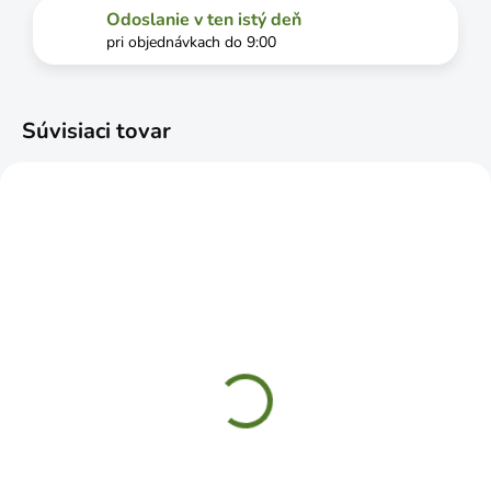
Odoslanie v ten istý deň
pri objednávkach do 9:00
Súvisiaci tovar
SKLADOM
ČAKÁME NASKLADNENIE
CELLFAST Hadica na
BAUPRO Hadica
mikrozávlahu 15m
pretkávaná premium 1"
25m 6 vrstiev
€21,99
€62,49
Do košíka