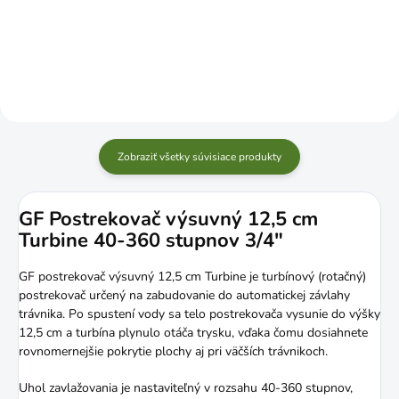
Do košíka
Zobraziť všetky súvisiace produkty
GF Postrekovač výsuvný 12,5 cm
Turbine 40-360 stupnov 3/4"
GF postrekovač výsuvný 12,5 cm Turbine je turbínový (rotačný)
postrekovač určený na zabudovanie do automatickej závlahy
trávnika. Po spustení vody sa telo postrekovača vysunie do výšky
12,5 cm a turbína plynulo otáča trysku, vďaka čomu dosiahnete
rovnomernejšie pokrytie plochy aj pri väčších trávnikoch.
Uhol zavlažovania je nastaviteľný v rozsahu 40-360 stupnov,