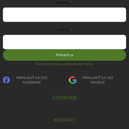
E-MAIL
HESLO
Prihlásiť sa
Nová registrácia
Zabudnuté heslo
PRIHLÁSIŤ SA CEZ
PRIHLÁSIŤ SA CEZ
FACEBOOK
GOOGLE
FACEBOOK
KONTAKT