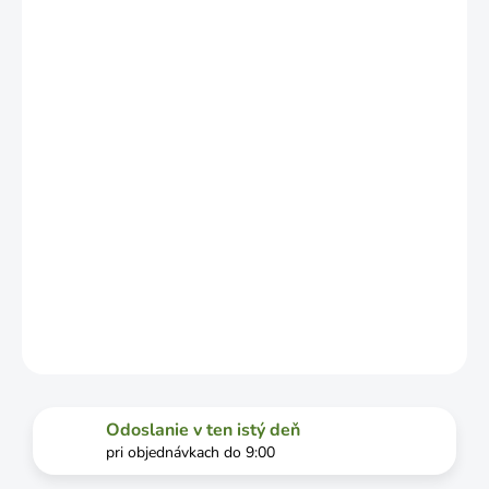
NO MÔŽE SA
LÍŠIŤ V
ZÁVISLOSTI
OD
VYŤAŽENOSTI
DOPRAVCU.
MOŽNOSTI
DORUČENIA
−
+
Pridať do košíka
DETAILNÉ INFORMÁCIE
OPÝTAŤ SA
STRÁŽIŤ
Odoslanie v ten istý deň
pri objednávkach do 9:00