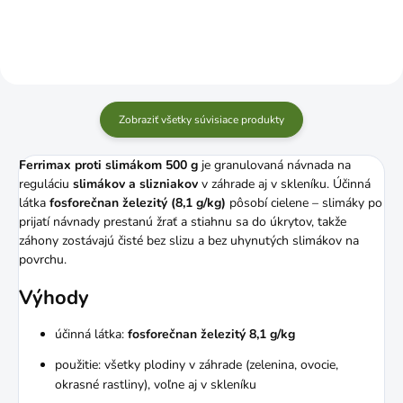
Zobraziť všetky súvisiace produkty
Ferrimax proti slimákom 500 g
je granulovaná návnada na
reguláciu
slimákov a slizniakov
v záhrade aj v skleníku. Účinná
látka
fosforečnan železitý (8,1 g/kg)
pôsobí cielene – slimáky po
prijatí návnady prestanú žrať a stiahnu sa do úkrytov, takže
záhony zostávajú čisté bez slizu a bez uhynutých slimákov na
povrchu.
Výhody
účinná látka:
fosforečnan železitý 8,1 g/kg
použitie: všetky plodiny v záhrade (zelenina, ovocie,
okrasné rastliny), voľne aj v skleníku