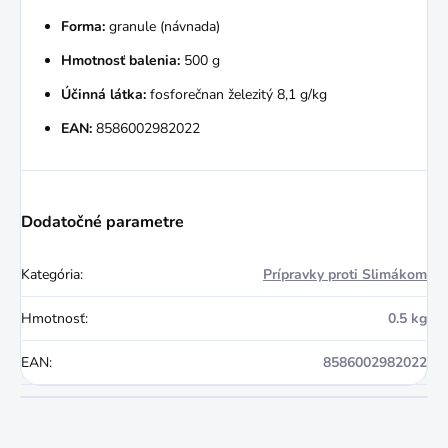
Forma:
granule (návnada)
Hmotnosť balenia:
500 g
Účinná látka:
fosforečnan železitý 8,1 g/kg
EAN:
8586002982022
Dodatočné parametre
Kategória
:
Prípravky proti Slimákom
Hmotnosť
:
0.5 kg
EAN
:
8586002982022