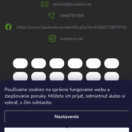
obchod
@
kutildom.sk
0948787099
https://www.facebook.com/profile.php?id=61583720870742
kutildom.sk/
Používame cookies na správne fungovanie webu a
zlepšovanie ponuky. Môžete ich prijať, odmietnuť alebo si
vybrať, s čím súhlasíte.
Copyright 2026
kutildom.sk
. Všetky práva vyhradené.
Upraviť nastavenie
Nastavenie
cookies
Vytvoril Shoptet