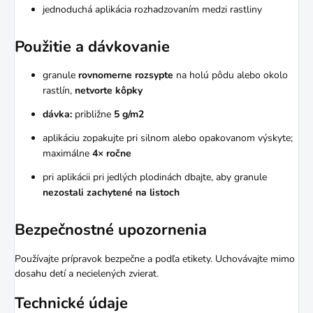
jednoduchá aplikácia rozhadzovaním medzi rastliny
Použitie a dávkovanie
granule
rovnomerne rozsypte
na holú pôdu alebo okolo
rastlín,
netvorte kôpky
dávka:
približne
5 g/m2
aplikáciu zopakujte pri silnom alebo opakovanom výskyte;
maximálne
4× ročne
pri aplikácii pri jedlých plodinách dbajte, aby granule
nezostali zachytené na listoch
Bezpečnostné upozornenia
Používajte prípravok bezpečne a podľa etikety. Uchovávajte mimo
dosahu detí a necielených zvierat.
Technické údaje