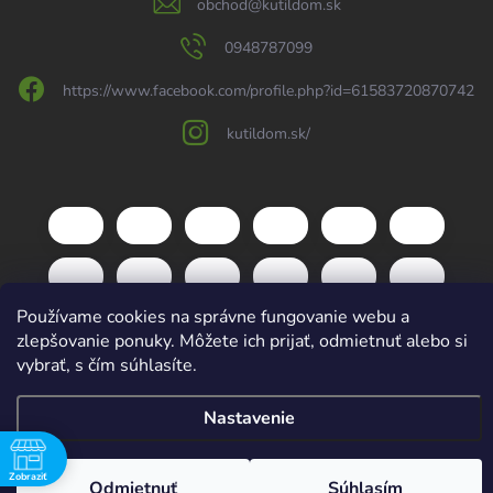
obchod
@
kutildom.sk
0948787099
https://www.facebook.com/profile.php?id=61583720870742
kutildom.sk/
Používame cookies na správne fungovanie webu a
zlepšovanie ponuky. Môžete ich prijať, odmietnuť alebo si
vybrať, s čím súhlasíte.
Copyright 2026
kutildom.sk
. Všetky práva vyhradené.
Upraviť nastavenie
Nastavenie
cookies
Vytvoril Shoptet
Zobraziť
Odmietnuť
Súhlasím