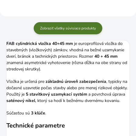
Zobraziť všetky súvisiace produkty
FAB cylindrická vložka 40+45 mm
je europrofilová vložka do
stavebných (vložkových) zámkov, vhodná na bežné uzamykanie
dverí, bránok a technických priestorov. Rozmer
40 + 45 mm
znamená asymetrické vyhotovenie (rôzna dĺžka na obe strany od
stredovej skrutky).
Vložka je určená pre
základnú úroveň zabezpečenia
, typicky na
dočasné uzavretie počas stavby alebo pre menej rizikové objekty.
Použitý je
5 stavítkový uzamykací systém
a povrchová úprava
saténový nikel
, ktorý sa hodí k bežnému dvernému kovaniu.
Súčasťou sú
3 kľúče
.
Technické parametre