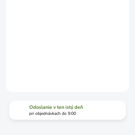
ZÁVISLOSTI
OD
VYŤAŽENOSTI
DOPRAVCU.
MOŽNOSTI
DORUČENIA
−
+
Pridať do košíka
DETAILNÉ INFORMÁCIE
OPÝTAŤ SA
STRÁŽIŤ
Odoslanie v ten istý deň
pri objednávkach do 9:00