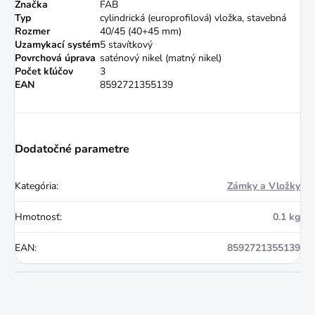
Značka
FAB
Typ
cylindrická (europrofilová) vložka, stavebná
Rozmer
40/45 (40+45 mm)
Uzamykací systém
5 stavítkový
Povrchová úprava
saténový nikel (matný nikel)
Počet kľúčov
3
EAN
8592721355139
Dodatočné parametre
Kategória
:
Zámky a Vložky
Hmotnosť
:
0.1 kg
EAN
:
8592721355139