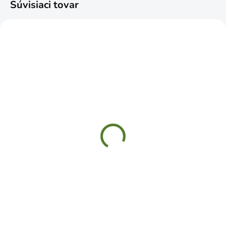
Súvisiaci tovar
SKLADOM
SKLADOM
WSP 260 Zástrč
WRO 50 Zástrč s
pružinová s dr.
guľatým jazdrcom
koncovkou 260x50mm
50x50mm
€10,99
€2,79
Do košíka
Do košíka