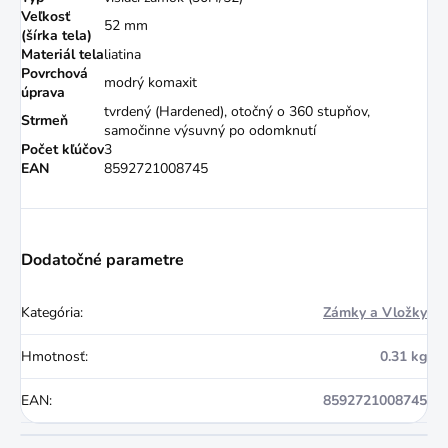
Veľkosť
52 mm
(šírka tela)
Materiál tela
liatina
Povrchová
modrý komaxit
úprava
tvrdený (Hardened), otočný o 360 stupňov,
Strmeň
samočinne výsuvný po odomknutí
Počet kľúčov
3
EAN
8592721008745
Dodatočné parametre
Kategória
:
Zámky a Vložky
Hmotnosť
:
0.31 kg
EAN
:
8592721008745