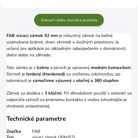
Zobraziť všetky súvisiace produkty
FAB visiaci zámok 52 mm
je robustný zámok na bežné
uzamykanie bránok, dverí, skriniek a úložných priestorov. Je
určený pre aplikácie so základným zabezpečením v domácnosti,
dielni alebo na záhrade.
Telo zámku je z
liatiny
a povrch je upravený
modrým komaxitom
.
Strmeň je
tvrdený (Hardened)
so zvýšenou odolnosťou; po
odomknutí je
samočinne výsuvný
a
otočný o 360 stupňov
.
Zámok sa dodáva s
3 kľúčmi
. Pri dlhodobom použití v exteriéri sa
odporúča vyhnúť sa priamemu kontaktu s vodou (vhodnejšie je
chránené umiestnenie).
Technické parametre
Značka
FAB
Typ
visiaci zámok (30H/52)