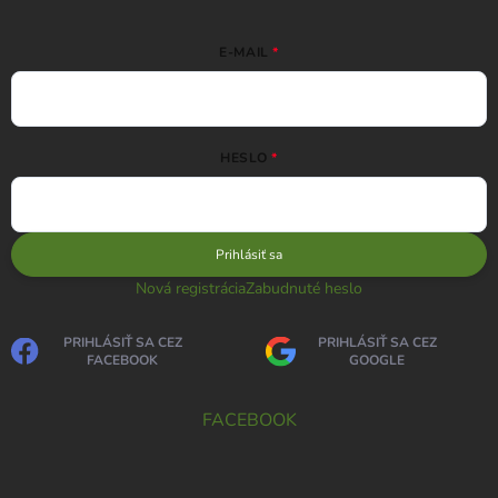
E-MAIL
HESLO
Prihlásiť sa
Nová registrácia
Zabudnuté heslo
PRIHLÁSIŤ SA CEZ
PRIHLÁSIŤ SA CEZ
FACEBOOK
GOOGLE
FACEBOOK