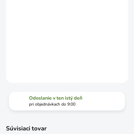
VYŤAŽENOSTI
DOPRAVCU.
MOŽNOSTI
DORUČENIA
−
+
Pridať do košíka
DETAILNÉ INFORMÁCIE
OPÝTAŤ SA
STRÁŽIŤ
Odoslanie v ten istý deň
pri objednávkach do 9:00
Súvisiaci tovar