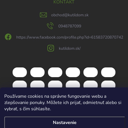
KONTAKT
obchod
@
kutildom.sk
0948787099
https://www.facebook.com/profile.php?id=61583720870742
kutildom.sk/
Používame cookies na správne fungovanie webu a
zlepšovanie ponuky. Môžete ich prijať, odmietnuť alebo si
vybrať, s čím súhlasíte.
Copyright 2026
kutildom.sk
. Všetky práva vyhradené.
Upraviť nastavenie
Nastavenie
cookies