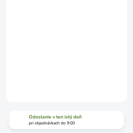
NO MÔŽE SA
LÍŠIŤ V
ZÁVISLOSTI
OD
VYŤAŽENOSTI
DOPRAVCU.
MOŽNOSTI
DORUČENIA
−
+
Pridať do košíka
DETAILNÉ INFORMÁCIE
OPÝTAŤ SA
STRÁŽIŤ
Odoslanie v ten istý deň
pri objednávkach do 9:00