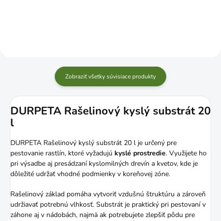
Zobraziť všetky súvisiace produkty
DURPETA Rašelinový kyslý substrát 20
l
DURPETA Rašelinový kyslý substrát 20 l je určený pre
pestovanie rastlín, ktoré vyžadujú
kyslé prostredie
. Využijete ho
pri výsadbe aj presádzaní kyslomilných drevín a kvetov, kde je
dôležité udržať vhodné podmienky v koreňovej zóne.
Rašelinový základ pomáha vytvoriť vzdušnú štruktúru a zároveň
udržiavať potrebnú vlhkosť. Substrát je praktický pri pestovaní v
záhone aj v nádobách, najmä ak potrebujete zlepšiť pôdu pre