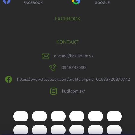
FACEBOOK
GOOGLE
FACEBOOK
KONTAKT
obchod
@
kutildom.sk
0948787099
https://www.facebook.com/profile.php?id=61583720870742
kutildom.sk/