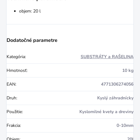
objem: 20 l
Dodatočné parametre
Kategória
:
SUBSTRÁTY a RAŠELINA
Hmotnosť
:
10 kg
EAN
:
4771306274056
Druh
:
Kyslý záhradnícky
Použitie
:
Kyslomilné kvety a dreviny
Frakcia
:
0-10mm
Objem
:
20l