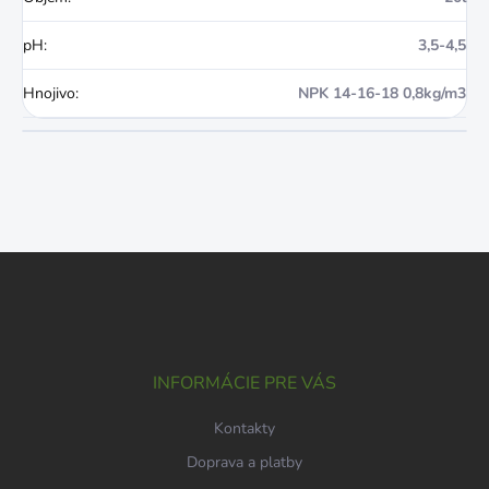
pH
:
3,5-4,5
Hnojivo
:
NPK 14-16-18 0,8kg/m3
Z
á
p
ä
t
i
INFORMÁCIE PRE VÁS
e
Kontakty
Doprava a platby