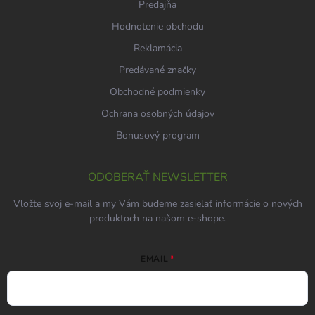
Predajňa
Hodnotenie obchodu
Reklamácia
Predávané značky
Obchodné podmienky
Ochrana osobných údajov
Bonusový program
ODOBERAŤ NEWSLETTER
Vložte svoj e-mail a my Vám budeme zasielať informácie o nových
produktoch na našom e-shope.
EMAIL