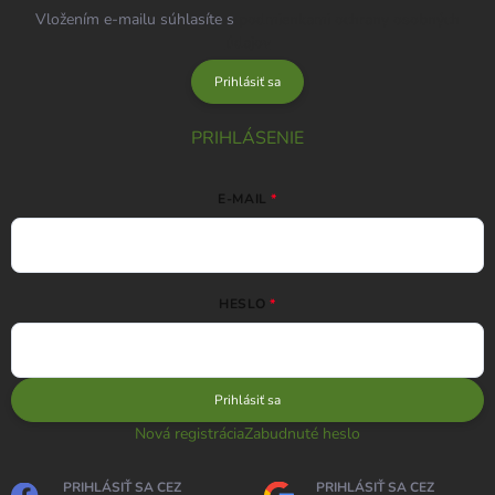
Vložením e-mailu súhlasíte s
podmienkami ochrany osobných
údajov
Prihlásiť sa
PRIHLÁSENIE
E-MAIL
HESLO
Prihlásiť sa
Nová registrácia
Zabudnuté heslo
PRIHLÁSIŤ SA CEZ
PRIHLÁSIŤ SA CEZ