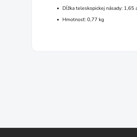
Dĺžka teleskopickej násady: 1,65 
Hmotnosť: 0,77 kg
Z