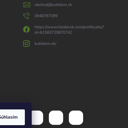
obchod
@
kutildom.sk
0948787099
https://www.facebook.com/profile.php?
id=61583720870742
kutildom.sk/
Súhlasím