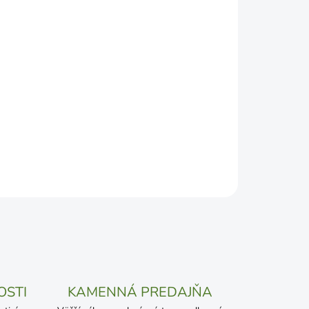
DEPODOBNEJŠÍ TERMÍN DORUČENIA, NO MÔŽE SA
ŽENOSTI DOPRAVCU.
Pridať do košíka
OSTI
KAMENNÁ PREDAJŇA