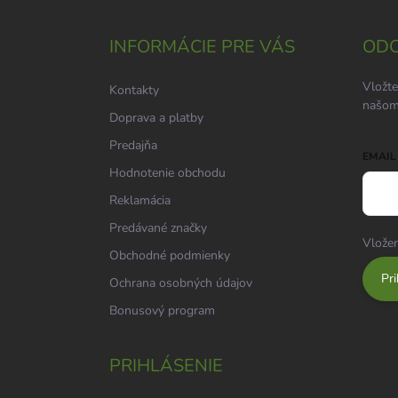
á
p
ä
INFORMÁCIE PRE VÁS
ODO
t
i
Vložte
Kontakty
e
našom
Doprava a platby
Predajňa
EMAIL
Hodnotenie obchodu
Reklamácia
Predávané značky
Vložen
Obchodné podmienky
Pri
Ochrana osobných údajov
Bonusový program
PRIHLÁSENIE