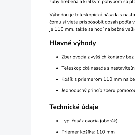
zuby hrebeňa a krátkym pohybom sa plo
Výhodou je teleskopická násada s nasta
čomu si viete prispôsobiť dosah podľa 
je 110 mm, takže sa hodí na bežné veľko
Hlavné výhody
Zber ovocia z vyšších konárov bez 
Teleskopická násada s nastaviteľ
Košík s priemerom 110 mm na be
Jednoduchý princíp zberu pomoco
Technické údaje
Typ: česák ovocia (oberák)
Priemer košíka: 110 mm