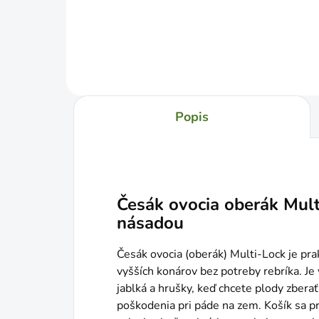
Popis
Česák ovocia oberák Mult
násadou
Česák ovocia (oberák) Multi-Lock je pra
vyšších konárov bez potreby rebríka. Je
jablká a hrušky, keď chcete plody zber
poškodenia pri páde na zem. Košík sa pr