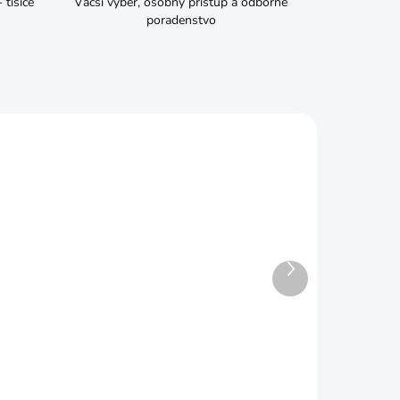
tisíce
Väčší výber, osobný prístup a odborné
poradenstvo
Ďalší
produkt
ADOM
SKLADOM
Rukavice AROWANA Kalmia
š. 6 XS
€1,49