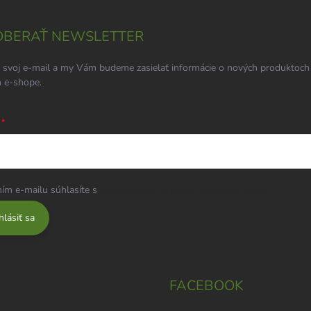
BERAŤ NEWSLETTER
 svoj e-mail a my Vám budeme zasielať informácie o nových produktoch
 e-shope.
ím e-mailu súhlasíte s
podmienkami ochrany osobných údajov
hlásiť sa
FACEBOOK