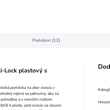
Podobné (12)
Dod
i-Lock plastový s
ktická pomôcka na zber ovocia z
Kategó
 vhodný najmä na jadroviny, ako sú
ať pohodlne a s menším rizikom
Hmotn
iblíži k plodu, pod ovocie sa zasunú