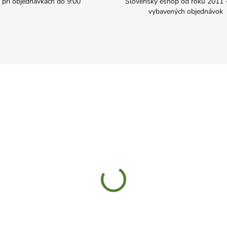
pri objednávkach do 9:00
Slovenský eshop od roku 2011 - 
vybavených objednávok
SKLADOM
SKL
šť do dažďa PVC zltý XXL
Gumáky čižmy čierne č. 44
4,49
€12,99
Do košíka
Do košíka