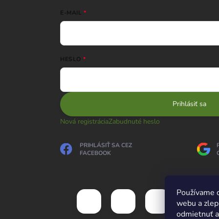
E-MAIL
HESLO
Prihlásiť sa
Nová registrácia
Zabudnuté heslo
PRIHLÁSIŤ SA CEZ
FACEBOOK
Používame c
webu a zlep
odmietnuť al