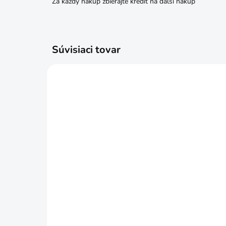
Za každý nákup zbierajte kredit na ďalší nákup
Súvisiaci tovar
SKLADOM
Gumáky čižmy čierne č. 38
Plá
€9,99
€1
Do košíka