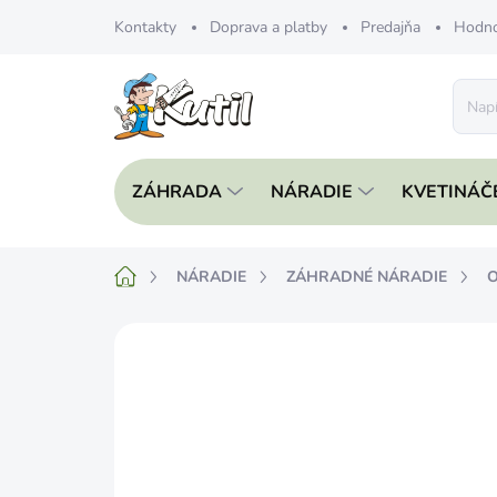
Prejsť
Kontakty
Doprava a platby
Predajňa
Hodno
na
obsah
ZÁHRADA
NÁRADIE
KVETINÁČ
Domov
NÁRADIE
ZÁHRADNÉ NÁRADIE
O
Neohodnotené
Podrobnosti hodnote