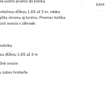
d uvoľní priamo do košíka.
EAN
:
viteľnou dĺžkou 1,65 až 3 m, vďaka
výšky stromu aj terénu. Priemer košíka
sti ovocia v záhrade.
rebríka
nou dĺžkou 1,65 až 3 m
žné ovocie
u zubov hrebeňa