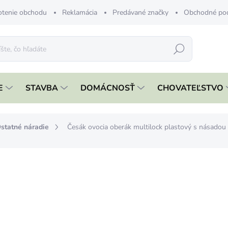
tenie obchodu
Reklamácia
Predávané značky
Obchodné po
Hľadať
E
STAVBA
DOMÁCNOSŤ
CHOVATEĽSTVO
statné náradie
Česák ovocia oberák multilock plastový s násadou
nia
€13,99
€11,37 bez DPH
Jednotková
SKLADOM
cena:
MÔŽEME DORUČIŤ DO:
11.8.