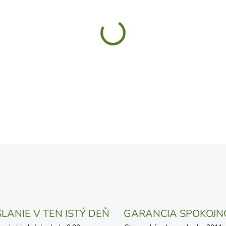
UVEDENÝ DÁTUM JE NAJPRAV
LÍŠIŤ V ZÁVISLOSTI OD VYŤA
MOŽNOSTI DORUČENIA
−
+
DETAILNÉ INFORMÁCIE
OPÝTAŤ SA
STRÁŽIŤ
LANIE V TEN ISTÝ DEŇ
GARANCIA SPOKOJN